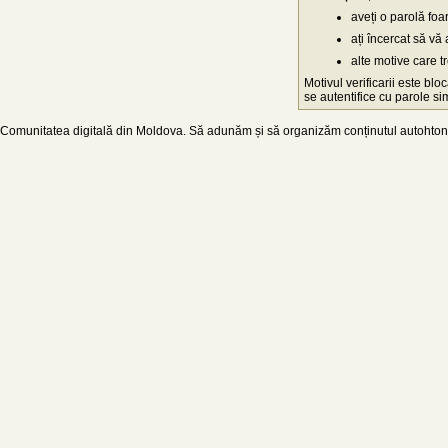
aveți o parolă fo
ați încercat să vă 
alte motive care t
Motivul verificarii este blo
se autentifice cu parole simp
Comunitatea digitală din Moldova. Să adunăm și să organizăm conținutul autohton d