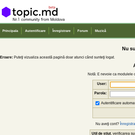
Principala
Autentificare
Înregistrare
Forum
Muzică
Nu sun
Eroare:
Puteţi vizualiza această pagină doar atunci când sunteţi logat.
Notă: E nevoie ca modulele co
User:
Parola:
Autentificare automat
Nu aveţi cont?
Înregistra
Util de știut
, verificarea 