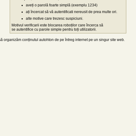
aveți o parolă foarte simplă (exemplu 1234)
ați încercat să vă autentificati nereusit de prea multe ori.
alte motive care trezesc suspiciuni.
Motivul verificarii este blocarea roboților care încerca să
se autentifice cu parole simple pentru toți utilizatorii.
 organizăm conținutul autohton de pe întreg internet pe un singur site web.