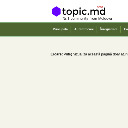
Principala
Autentificare
Înregistrare
Fo
Eroare:
Puteţi vizualiza această pagină doar atunc