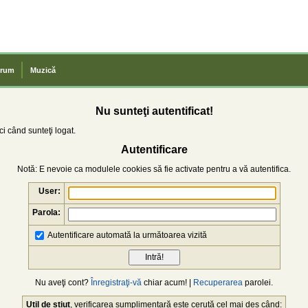
rum
Muzică
Nu sunteţi autentificat!
i când sunteţi logat.
Autentificare
Notă: E nevoie ca modulele cookies să fie activate pentru a vă autentifica.
User:
Parola:
Autentificare automată la următoarea vizită
Nu aveţi cont?
Înregistraţi-vă
chiar acum! |
Recuperarea
parolei.
Util de știut
, verificarea sumplimentară este cerută cel mai des când: