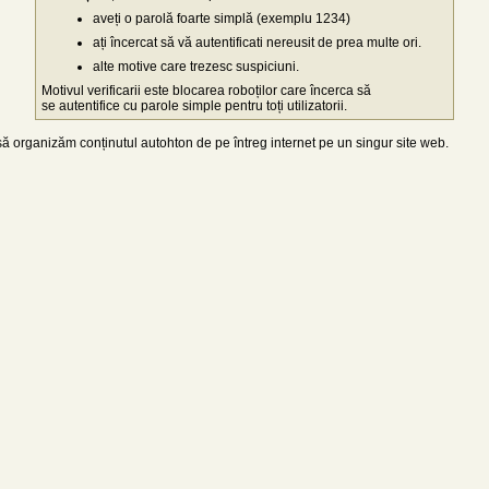
aveți o parolă foarte simplă (exemplu 1234)
ați încercat să vă autentificati nereusit de prea multe ori.
alte motive care trezesc suspiciuni.
Motivul verificarii este blocarea roboților care încerca să
se autentifice cu parole simple pentru toți utilizatorii.
 organizăm conținutul autohton de pe întreg internet pe un singur site web.