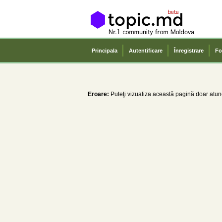
Principala
Autentificare
Înregistrare
Fo
Eroare:
Puteţi vizualiza această pagină doar atunc