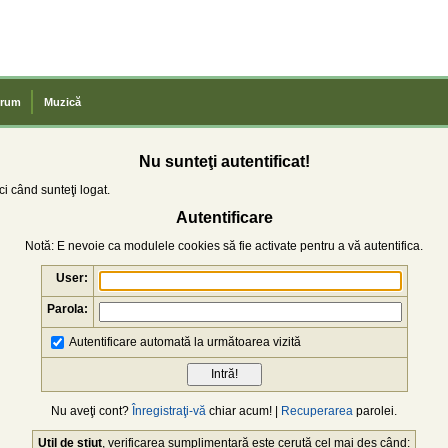
rum
Muzică
Nu sunteţi autentificat!
i când sunteţi logat.
Autentificare
Notă: E nevoie ca modulele cookies să fie activate pentru a vă autentifica.
User:
Parola:
Autentificare automată la următoarea vizită
Nu aveţi cont?
Înregistraţi-vă
chiar acum! |
Recuperarea
parolei.
Util de știut
, verificarea sumplimentară este cerută cel mai des când: