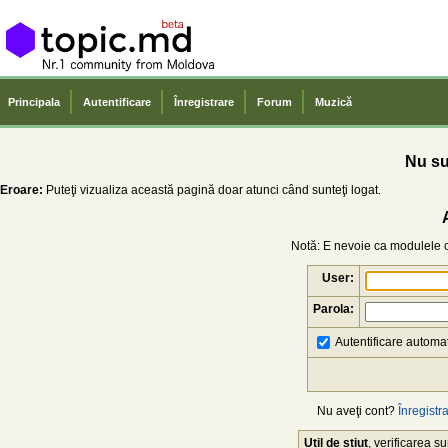
Principala
Autentificare
Înregistrare
Forum
Muzică
Nu sun
Eroare:
Puteţi vizualiza această pagină doar atunci când sunteţi logat.
Notă: E nevoie ca modulele co
User:
Parola:
Autentificare automat
Nu aveţi cont?
Înregistra
Util de știut
, verificarea 