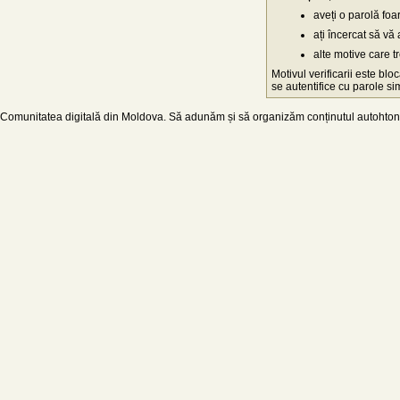
aveți o parolă fo
ați încercat să vă 
alte motive care t
Motivul verificarii este blo
se autentifice cu parole simp
Comunitatea digitală din Moldova. Să adunăm și să organizăm conținutul autohton d