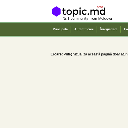
Principala
Autentificare
Înregistrare
Fo
Eroare:
Puteţi vizualiza această pagină doar atunc