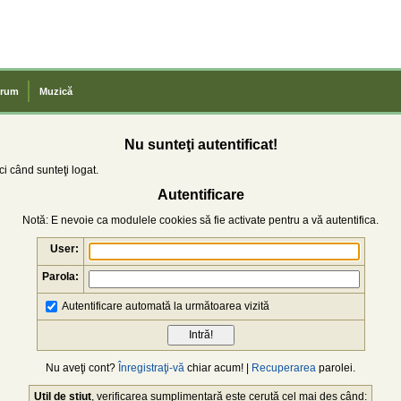
rum
Muzică
Nu sunteţi autentificat!
i când sunteţi logat.
Autentificare
Notă: E nevoie ca modulele cookies să fie activate pentru a vă autentifica.
User:
Parola:
Autentificare automată la următoarea vizită
Nu aveţi cont?
Înregistraţi-vă
chiar acum! |
Recuperarea
parolei.
Util de știut
, verificarea sumplimentară este cerută cel mai des când: