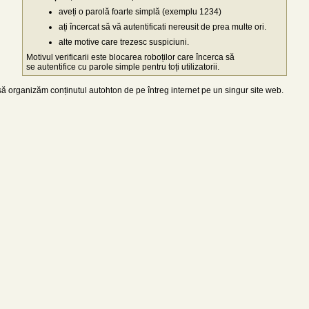
aveți o parolă foarte simplă (exemplu 1234)
ați încercat să vă autentificati nereusit de prea multe ori.
alte motive care trezesc suspiciuni.
Motivul verificarii este blocarea roboților care încerca să
se autentifice cu parole simple pentru toți utilizatorii.
 organizăm conținutul autohton de pe întreg internet pe un singur site web.