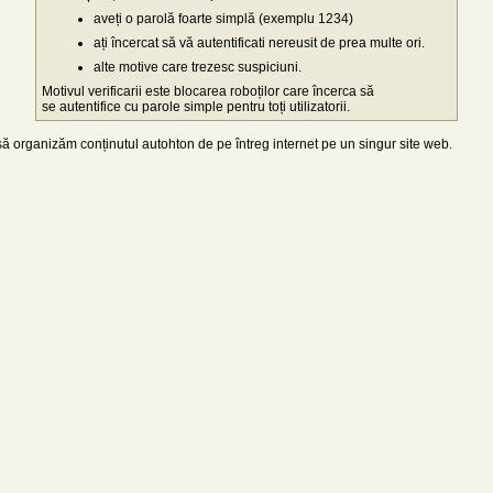
aveți o parolă foarte simplă (exemplu 1234)
ați încercat să vă autentificati nereusit de prea multe ori.
alte motive care trezesc suspiciuni.
Motivul verificarii este blocarea roboților care încerca să
se autentifice cu parole simple pentru toți utilizatorii.
 organizăm conținutul autohton de pe întreg internet pe un singur site web.