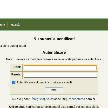
rum
Muzică
Nu sunteţi autentificat!
i când sunteţi logat.
Autentificare
Notă: E nevoie ca modulele cookies să fie activate pentru a vă autentifica.
User:
Parola:
Autentificare automată la următoarea vizită
Nu aveţi cont?
Înregistraţi-vă
chiar acum! |
Recuperarea
parolei.
Util de știut
, verificarea sumplimentară este cerută cel mai des când: