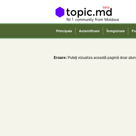
Principala
Autentificare
Înregistrare
Fo
Eroare:
Puteţi vizualiza această pagină doar atunc