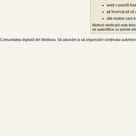
aveți o parolă fo
ați încercat să vă 
alte motive care t
Motivul verificarii este blo
se autentifice cu parole simp
Comunitatea digitală din Moldova. Să adunăm și să organizăm conținutul autohton d