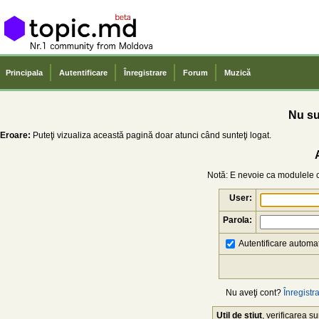
Principala
Autentificare
Înregistrare
Forum
Muzică
Nu sun
Eroare:
Puteţi vizualiza această pagină doar atunci când sunteţi logat.
Notă: E nevoie ca modulele co
User:
Parola:
Autentificare automat
Nu aveţi cont?
Înregistra
Util de știut
, verificarea 