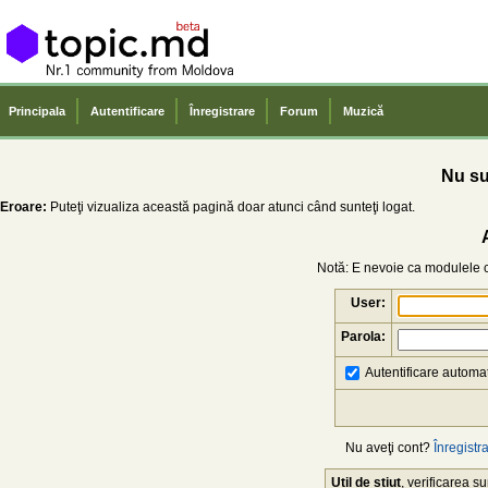
Principala
Autentificare
Înregistrare
Forum
Muzică
Nu sun
Eroare:
Puteţi vizualiza această pagină doar atunci când sunteţi logat.
Notă: E nevoie ca modulele co
User:
Parola:
Autentificare automat
Nu aveţi cont?
Înregistra
Util de știut
, verificarea 