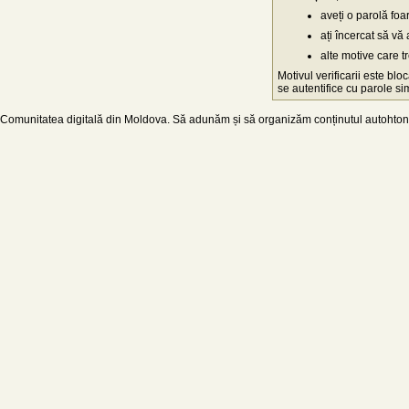
aveți o parolă fo
ați încercat să vă 
alte motive care t
Motivul verificarii este blo
se autentifice cu parole simp
Comunitatea digitală din Moldova. Să adunăm și să organizăm conținutul autohton d