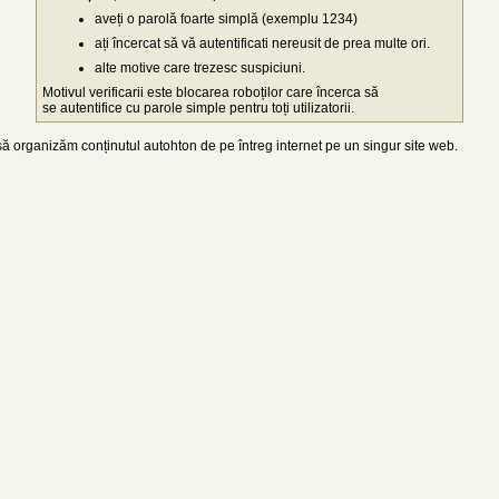
aveți o parolă foarte simplă (exemplu 1234)
ați încercat să vă autentificati nereusit de prea multe ori.
alte motive care trezesc suspiciuni.
Motivul verificarii este blocarea roboților care încerca să
se autentifice cu parole simple pentru toți utilizatorii.
 organizăm conținutul autohton de pe întreg internet pe un singur site web.