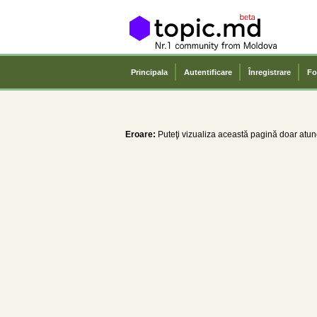
Principala
Autentificare
Înregistrare
Fo
Eroare:
Puteţi vizualiza această pagină doar atunc