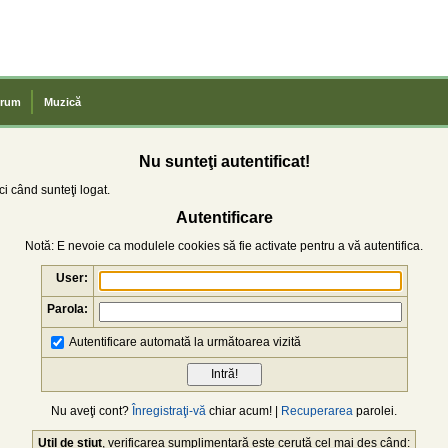
rum
Muzică
Nu sunteţi autentificat!
i când sunteţi logat.
Autentificare
Notă: E nevoie ca modulele cookies să fie activate pentru a vă autentifica.
User:
Parola:
Autentificare automată la următoarea vizită
Nu aveţi cont?
Înregistraţi-vă
chiar acum! |
Recuperarea
parolei.
Util de știut
, verificarea sumplimentară este cerută cel mai des când: