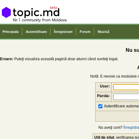
Principala
Autentificare
Înregistrare
Forum
Muzică
Nu sun
Eroare:
Puteţi vizualiza această pagină doar atunci când sunteţi logat.
Notă: E nevoie ca modulele co
User:
Parola:
Autentificare automat
Nu aveţi cont?
Înregistra
Util de știut
, verificarea 