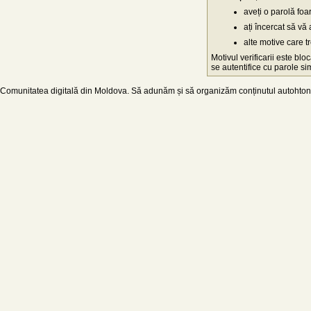
aveți o parolă fo
ați încercat să vă 
alte motive care t
Motivul verificarii este blo
se autentifice cu parole simp
Comunitatea digitală din Moldova. Să adunăm și să organizăm conținutul autohton d