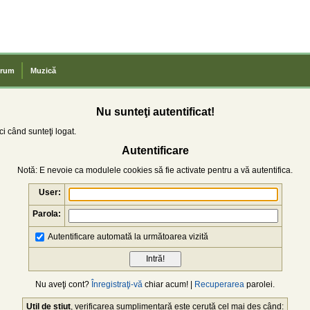
rum
Muzică
Nu sunteţi autentificat!
i când sunteţi logat.
Autentificare
Notă: E nevoie ca modulele cookies să fie activate pentru a vă autentifica.
User:
Parola:
Autentificare automată la următoarea vizită
Nu aveţi cont?
Înregistraţi-vă
chiar acum! |
Recuperarea
parolei.
Util de știut
, verificarea sumplimentară este cerută cel mai des când: