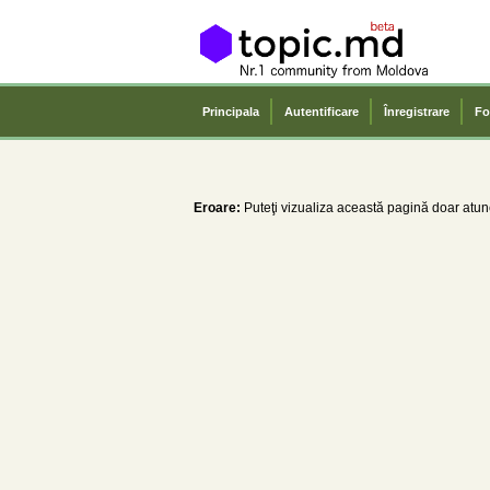
Principala
Autentificare
Înregistrare
Fo
Eroare:
Puteţi vizualiza această pagină doar atunc