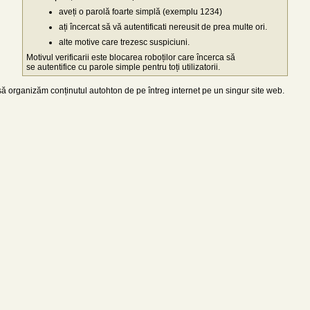
aveți o parolă foarte simplă (exemplu 1234)
ați încercat să vă autentificati nereusit de prea multe ori.
alte motive care trezesc suspiciuni.
Motivul verificarii este blocarea roboților care încerca să
se autentifice cu parole simple pentru toți utilizatorii.
 organizăm conținutul autohton de pe întreg internet pe un singur site web.