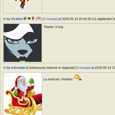
by
V!ckNet
(
) (
2 mesaje
) at 2026-05-14 20:46:36 (12 săptămâni în 
#2
Thanks :3 hug
by
Adrenalin
(Continuously improve or stagnate) (
3 mesaje
) at 2026-05-14 21
#3
La multi ani, V!ckNet !