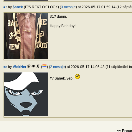
by
$anek
(IT'S REKT O'CLOCK) (
3 mesaje
) at 2026-05-17 01:59:14 (12 săptăm
#7
31? damn.
Happy Birthday!
by
V!ckNet
(
) (
2 mesaje
) at 2026-05-17 14:05:43 (11 săptămâni în 
#8
#7 $anek, yep(
<< Prece