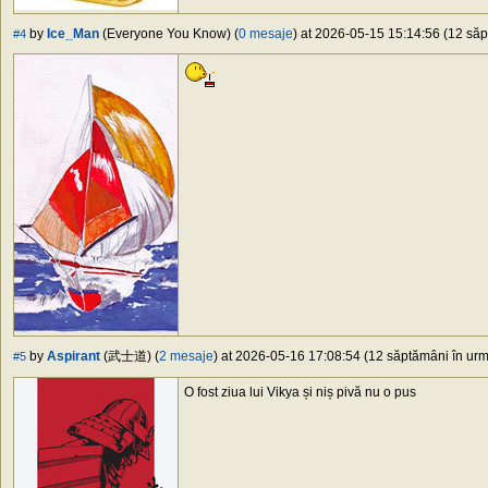
by
Ice_Man
(Everyone You Know) (
0 mesaje
) at 2026-05-15 15:14:56 (12 săp
#4
by
Aspirant
(武士道) (
2 mesaje
) at 2026-05-16 17:08:54 (12 săptămâni în urmă
#5
O fost ziua lui Vikya și niș pivă nu o pus