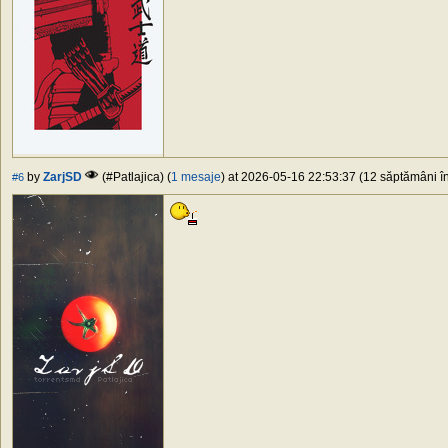
by
ZarjSD
(#Patlajica) (
1 mesaje
) at 2026-05-16 22:53:37 (12 săptămâni în
#6