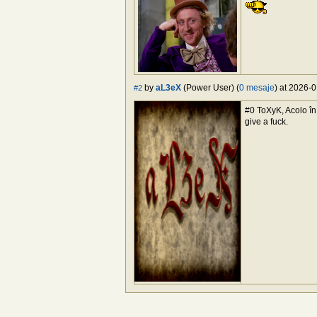
by
aL3eX
(Power User) (
0 mesaje
) at 2026-0
#2
#0 ToXyK, Acolo în 
give a fuck.