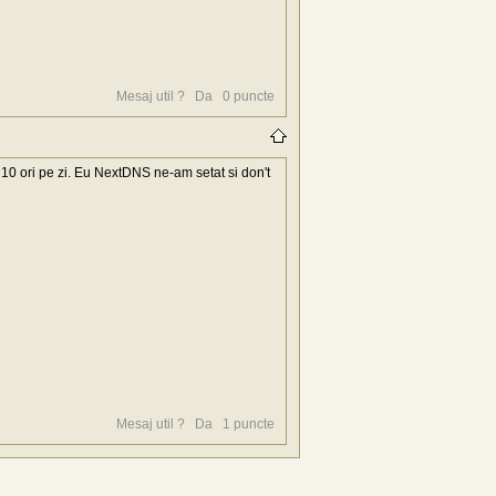
Mesaj util ?
Da
0
puncte
 10 ori pe zi. Eu NextDNS ne-am setat si don't
Mesaj util ?
Da
1
puncte