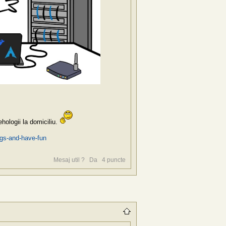
hologii la domiciliu.
ings-and-have-fun
Mesaj util ?
Da
4
puncte