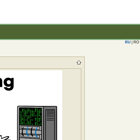
RU
| RO