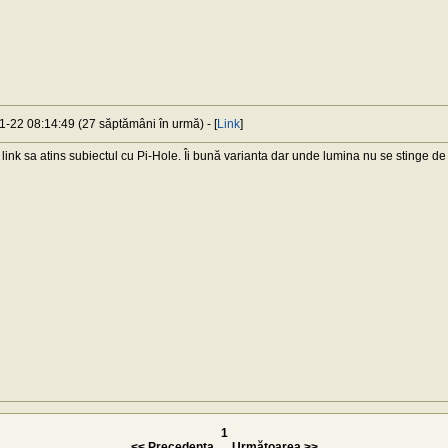
1-22 08:14:49 (27 săptămâni în urmă) - [
Link
]
link sa atins subiectul cu Pi-Hole. Îi bună varianta dar unde lumina nu se stinge de
1
<< Precedenta
Următoarea >>