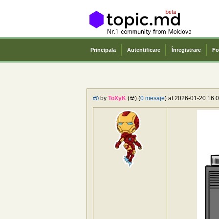
Principala
Autentificare
Înregistrare
Fo
by
ToXyK
(☢) (
0 mesaje
) at 2026-01-20 16:0
#0