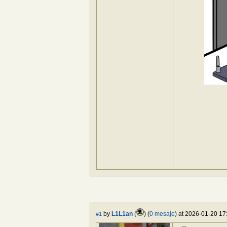
by
L1L1an
(
) (
0 mesaje
) at 2026-01-20 17
#1