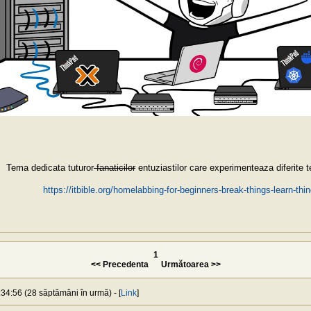
Tema dedicata tuturor
fanaticilor
entuziastilor care experimenteaza diferite te
https://itbible.org/homelabbing-for-beginners-break-things-learn-th
1
<< Precedenta
Următoarea >>
:34:56 (28 săptămâni în urmă) - [
Link
]