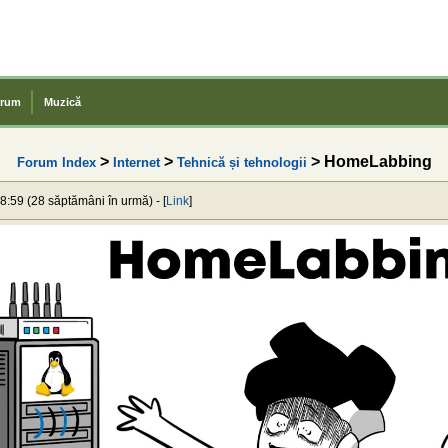
rum
Muzică
>
>
> HomeLabbing
Forum Index
Internet
Tehnică și tehnologii
8:59 (28 săptămâni în urmă) - [
Link
]