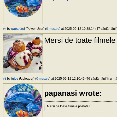
by
papanasi
(Power User) (
0 mesaje
) at 2025-09-12 10:38:14 (47 săptămâni î
#4
Mersi de toate filmele
by
juice
(Uploader) (
0 mesaje
) at 2025-09-12 12:10:49 (46 săptămâni în urmă)
#5
papanasi wrote:
Mersi de toate filmele postate!!