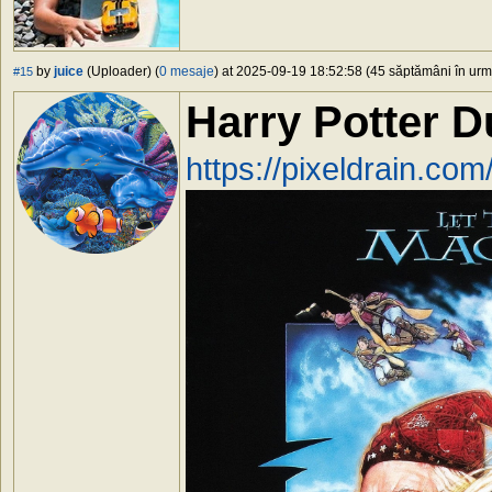
by
juice
(Uploader) (
0 mesaje
) at 2025-09-19 18:52:58 (45 săptămâni în urmă
#15
Harry Potter 
https://pixeldrain.c