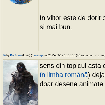
In viitor este de dorit
si mai bun.
by
Porfirion
(User) (
0 mesaje
) at 2025-09-12 16:33:16 (46 săptămâni în urmă) 
#6
sens din topicul asta 
în limba română
) dej
doar desene animate 