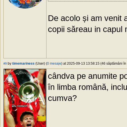
De acolo și am venit 
copii săreau in capul
by
timemariness
(User) (
0 mesaje
) at 2025-09-13 13:58:15 (46 săptămâni în 
#9
cândva pe anumite pos
în limba română, inclu
cumva?