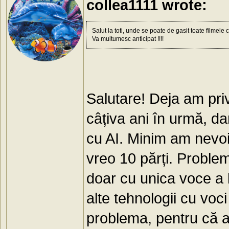
collea1111 wrote:
Salut la toti, unde se poate de gasit toate filmel
Va multumesc anticipat !!!!
Salutare! Deja am priv
câțiva ani în urmă, da
cu AI. Minim am nevoi
vreo 10 părți. Proble
doar cu unica voce a l
alte tehnologii cu voci
problema, pentru că ac