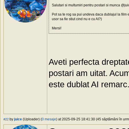
Salutari si multumiri pentru postari si munca @jui
Pot sa te rog sa pui undeva daca dublajul la film e
usor sa fie stiut cind nu e cu AI?)
Mersi!
Aveti perfecta dreptat
postari am uitat. Acu
este dublat AI remarc
by
juice
(Uploader) (
0 mesaje
) at 2025-09-25 18:41:30 (45 săptămâni în urmă
#22