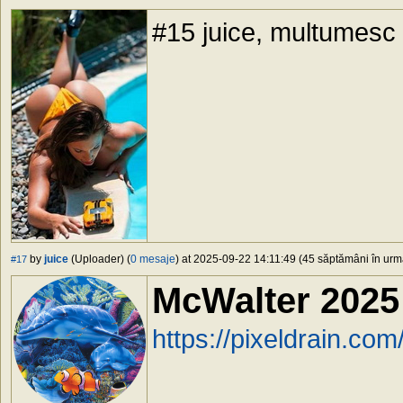
#15 juice, multumesc m
by
juice
(Uploader) (
0 mesaje
) at 2025-09-22 14:11:49 (45 săptămâni în urmă
#17
McWalter 2025
https://pixeldrain.