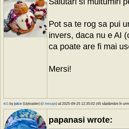
Salutari si multumiri 
Pot sa te rog sa pui u
invers, daca nu e AI (
ca poate are fi mai uso
Mersi!
by
juice
(Uploader) (
0 mesaje
) at 2025-09-25 12:35:02 (45 săptămâni în urmă
#21
papanasi wrote: