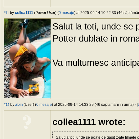
by
collea1111
(Power User) (
0 mesaje
) at 2025-09-14 10:22:33 (46 săptămâni
#11
Salut la toti, unde se
Potter dublate in rom
Va multumesc anticipat
by
abin
(User) (
0 mesaje
) at 2025-09-14 14:33:29 (46 săptămâni în urmă) - [
#12
collea1111 wrote:
Salut la toti, unde se poate de gasit toate filmel