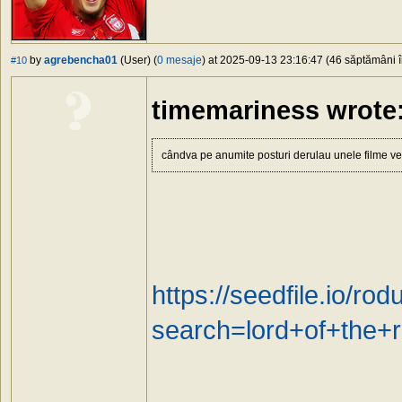
by
agrebencha01
(User) (
0 mesaje
) at 2025-09-13 23:16:47 (46 săptămâni în
#10
timemariness wrote
cândva pe anumite posturi derulau unele filme ves
https://seedfile.io/r
search=lord+of+the+