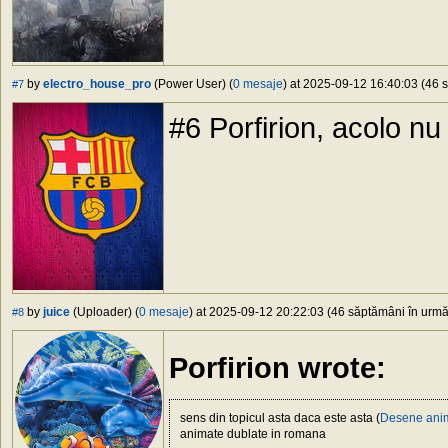
by
electro_house_pro
(Power User) (
0 mesaje
) at 2025-09-12 16:40:03 (46 s
#7
#6 Porfirion, acolo n
by
juice
(Uploader) (
0 mesaje
) at 2025-09-12 20:22:03 (46 săptămâni în urmă)
#8
Porfirion wrote:
sens din topicul asta daca este asta (
Desene anim
animate dublate in romana