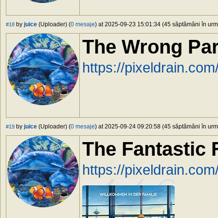
by
juice
(Uploader) (
0 mesaje
) at 2025-09-23 15:01:34 (45 săptămâni în urmă
#18
The Wrong Par
https://pixeldrain.c
by
juice
(Uploader) (
0 mesaje
) at 2025-09-24 09:20:58 (45 săptămâni în urmă
#19
The Fantastic 
https://pixeldrain.co