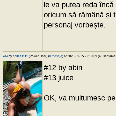
le va putea reda încă 
oricum să rămână și te
personaj vorbește.
by
collea1111
(Power User) (
0 mesaje
) at 2025-09-15 22:18:09 (46 săptămâni
#14
#12 by abin
#13 juice
OK, va multumesc pen