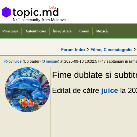
Principala
Autentificare
Înregistrare
Forum
Muzică
>
Forum Index
Filme, Cinematografie
by
juice
(Uploader) (
0 mesaje
) at 2025-09-10 10:32:57 (47 săptămâni în urmă)
#0
Fime dublate si subti
Editat de către
juice
la 20