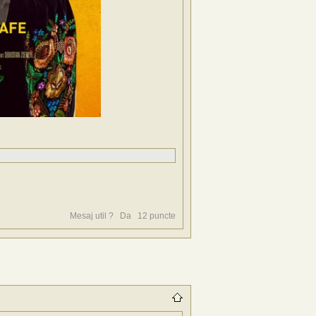
Mesaj util ?
Da
12
puncte