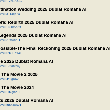
n.com/u/RVhDSc3C
tination Wedding 2025 Dublat Romana AI
.com/u/a114cp7U
rld Rebirth 2025 Dublat Romana AI
.com/u/EN1kSeSx
 Legends 2025 Dublat Romana AI
n.com/u/ATwwnhFE
ossible-The Final Reckoning 2025 Dublat Romana A
.com/u/r2RT1eWc
ie 2025 Dublat Romana AI
.com/u/FJ6an6vQ
 The Movie 2 2025
.com/u/Jd9gR629
 The Movie 2024
.com/u/PiMgindH
ts 2025 Dublat Romana AI
n.com/u/mzcUXAVT