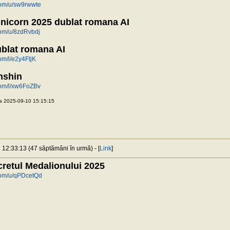
.com/u/sw9rwwte
unicorn 2025 dublat romana AI
.com/u/8zdRvbdj
blat romana AI
com/l/e2y4FtjK
nshin
.com/l/xw6FoZBv
a 2025-09-10 15:15:15
 12:33:13 (47 săptămâni în urmă) - [
Link
]
cretul Medalionului 2025
.com/u/qPDcetQd