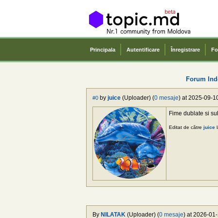
Principala
Autentificare
Înregistrare
Fo
Forum Ind
by
juice
(Uploader) (
0 mesaje
) at 2025-09-1
#0
Fime dublate si su
Editat de către
juice
l
By
NILATAK
(Uploader) (
0 mesaje
) at 2026-01-