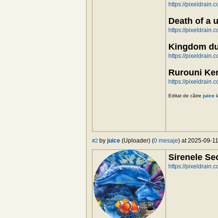
https://pixeldrain
Death of a 
https://pixeldrain
Kingdom du
https://pixeldrain.
Rurouni Ke
https://pixeldrain
Editat de către
juice
l
by
juice
(Uploader) (
0 mesaje
) at 2025-09-11
#2
Sirenele Se
https://pixeldrain