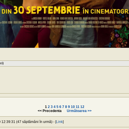
ci)
1
2
3
4
5
6
7
8
9
10
11
12
<< Precedenta
Următoarea >>
 12:39:31 (47 săptămâni în urmă) - [
Link
]