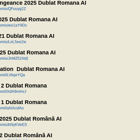
engeance 2025 Dublat Romana AI
.com/u/QFuuyg2Z
025 Dublat Romana AI
n.com/u/wo1aY9Dx
1 Dublat Romana AI
.com/u/LeL5ee2w
025 Dublat Romana AI
.com/u/JnMZ51Nd]
nation Dublat Romana AI
.com/l/LVkqeYQa
2 Dublat Romana
.com/l/XdH9mHvJ
1 Dublat Romana
.com/l/aNAcsfAo
2025 Dublat Română AI
n.com/u/bNyKVeES
 Dublat Română AI