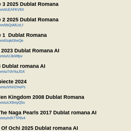
 3 2025 Dublat Romana
.com/l/cEAFKV9X
 2 2025 Dublat Romana
.com/l/bQsMUzLf
 1 Dublat Romana
.com/l/zqkGheQe
 2023 Dublat Romana AI
.com/u/UJkiWtpv
 Dublat romana AI
.com/u/7dV4aJGX
biecte 2024
n.com/u/VhH2HePs
den Kingdom 2008 Dublat Romana
.com/u/cX9myQ5x
he Naga Pearls 2017 Dublat romana AI
n.com/u/mR7TP8v4
Of Ochi 2025 Dublat romana AI