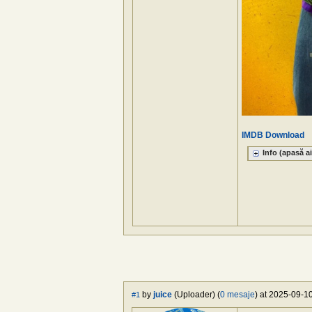
IMDB
Download
Info (apasă ai
by
juice
(Uploader) (
0 mesaje
) at 2025-09-10
#1