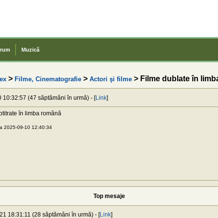
rum
Muzică
>
>
> Filme dublate în lim
ex
Filme, Cinematografie
Actori şi filme
0 10:32:57 (47 săptămâni în urmă) - [
Link
]
btitrate în limba română
a 2025-09-10 12:40:34
Top mesaje
21 18:31:11 (28 săptămâni în urmă) - [
Link
]