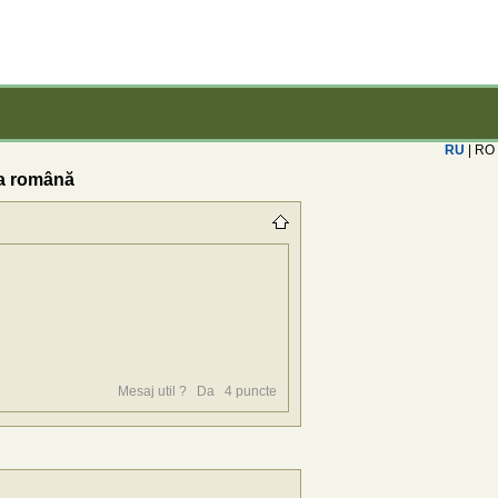
RU
| RO
ba română
Mesaj util ?
Da
4
puncte