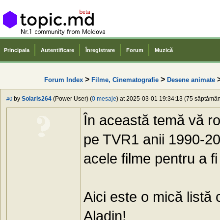
Principala
Autentificare
Înregistrare
Forum
Muzică
>
>
>
Forum Index
Filme, Cinematografie
Desene animate
by
Solaris264
(Power User) (
0 mesaje
) at 2025-03-01 19:34:13 (75 săptămâni
#0
În această temă vă r
pe TVR1 anii 1990-20
acele filme pentru a fi
Aici este o mică listă
Aladin!