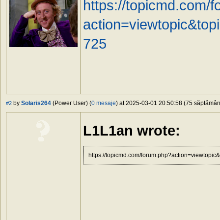
https://topicmd.com/
action=viewtopic&t
725
by
Solaris264
(Power User) (
0 mesaje
) at 2025-03-01 20:50:58 (75 săptămâni 
#2
L1L1an wrote:
https://topicmd.com/forum.php?action=viewto