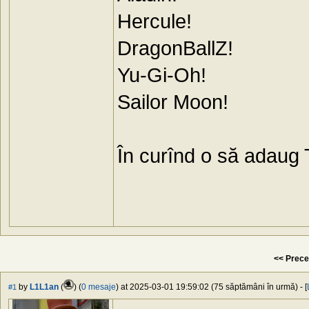
Hercule!
DragonBallZ!
Yu-Gi-Oh!
Sailor Moon!
În curînd o să adaug T
<< Prece
by
L1L1an
(
) (
0 mesaje
) at 2025-03-01 19:59:02 (75 săptămâni în urmă) - [
#1