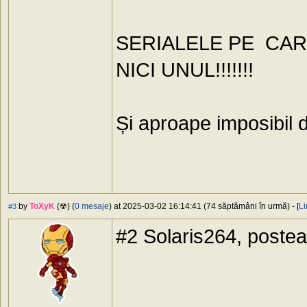
SERIALELE PE CAR
NICI UNUL!!!!!!!
Și aproape imposibil d
by
ToXyK
(☢) (
0 mesaje
) at 2025-03-02 16:14:41 (74 săptămâni în urmă) - [
Li
#3
#2 Solaris264, posteaz