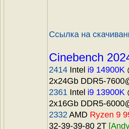
Ссылка на скачиван
Cinebench 202
2414
Intel
i9 14900K
@
2x24Gb DDR5-7600@
2361
Intel
i9 13900K
@
2x16Gb DDR5-6000@
2332
AMD
Ryzen 9 
32-39-39-80 2T
[Andy