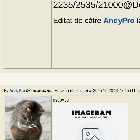
2235/2535/21000@De
Editat de către
AndyPro
l
By
AndyPro
(Железных дел Мастер) (
0 mesaje
) at 2025-10-23 16:47:15 (41 să
9950X3D