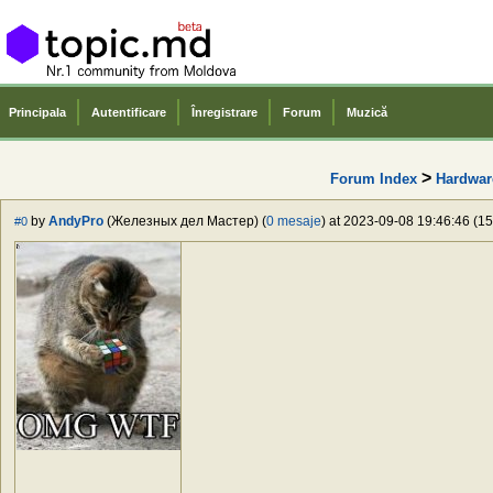
Principala
Autentificare
Înregistrare
Forum
Muzică
>
Forum Index
Hardwar
by
AndyPro
(Железных дел Мастер) (
0 mesaje
) at 2023-09-08 19:46:46 (15
#0