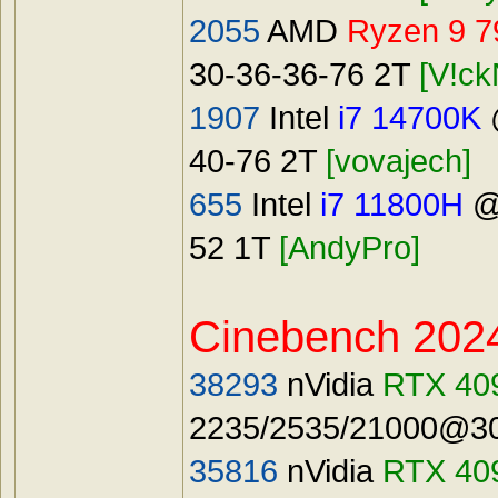
2055
AMD
Ryzen 9 
30-36-36-76 2T
[V!ck
1907
Intel
i7 14700K
40-76 2T
[vovajech]
655
Intel
i7 11800H
@D
52 1T
[AndyPro]
Cinebench 202
38293
nVidia
RTX 40
2235/2535/21000@3
35816
nVidia
RTX 40