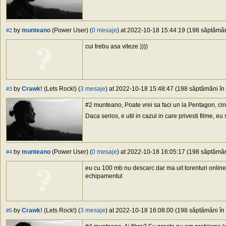
by
munteano
(Power User) (
0 mesaje
) at 2022-10-18 15:44:19 (198 săptămâni
#2
cui trebu asa viteze ))))
by
Crawk!
(Lets Rock!) (
3 mesaje
) at 2022-10-18 15:48:47 (198 săptămâni în 
#3
#2 munteano, Poate vrei sa faci un la Pentagon, cine
Daca serios, e util in cazul in care privesti filme,
by
munteano
(Power User) (
0 mesaje
) at 2022-10-18 16:05:17 (198 săptămâni
#4
eu cu 100 mb nu descarc dar ma uit torenturi online
echipamentul
by
Crawk!
(Lets Rock!) (
3 mesaje
) at 2022-10-18 16:08:00 (198 săptămâni în 
#5