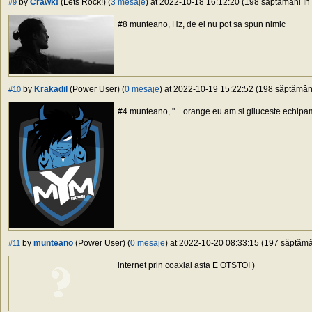
by
Crawk!
(Lets Rock!) (
3 mesaje
) at 2022-10-18 16:12:20 (198 săptămâni în 
#9
#8 munteano, Hz, de ei nu pot sa spun nimic
by
Krakadil
(Power User) (
0 mesaje
) at 2022-10-19 15:22:52 (198 săptămâni 
#10
#4 munteano, "... orange eu am si gliuceste echipame
by
munteano
(Power User) (
0 mesaje
) at 2022-10-20 08:33:15 (197 săptămân
#11
internet prin coaxial asta E OTSTOI )