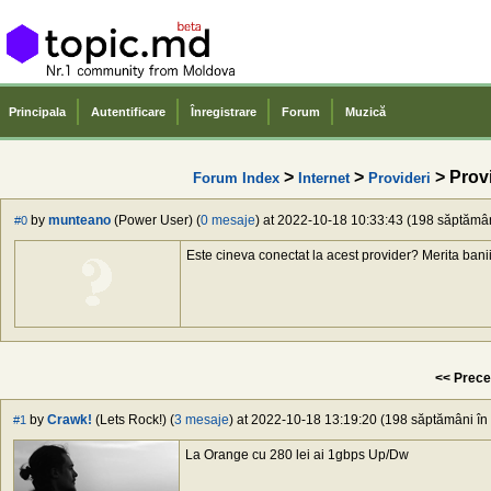
Principala
Autentificare
Înregistrare
Forum
Muzică
>
>
> Provi
Forum Index
Internet
Provideri
by
munteano
(Power User) (
0 mesaje
) at 2022-10-18 10:33:43 (198 săptămâni
#0
Este cineva conectat la acest provider? Merita banii
<< Prece
by
Crawk!
(Lets Rock!) (
3 mesaje
) at 2022-10-18 13:19:20 (198 săptămâni în 
#1
La Orange cu 280 lei ai 1gbps Up/Dw