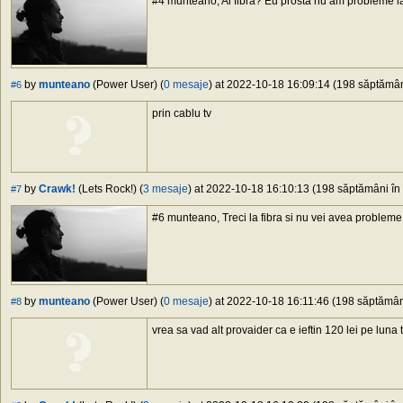
#4 munteano, Ai fibra? Eu prosta nu am probleme la
by
munteano
(Power User) (
0 mesaje
) at 2022-10-18 16:09:14 (198 săptămâni
#6
prin cablu tv
by
Crawk!
(Lets Rock!) (
3 mesaje
) at 2022-10-18 16:10:13 (198 săptămâni în 
#7
#6 munteano, Treci la fibra si nu vei avea probleme
by
munteano
(Power User) (
0 mesaje
) at 2022-10-18 16:11:46 (198 săptămâni
#8
vrea sa vad alt provaider ca e ieftin 120 lei pe luna t