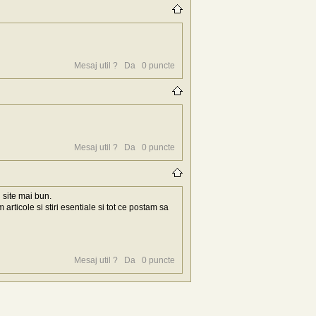
Mesaj util ?
Da
0
puncte
Mesaj util ?
Da
0
puncte
n site mai bun.
articole si stiri esentiale si tot ce postam sa
Mesaj util ?
Da
0
puncte