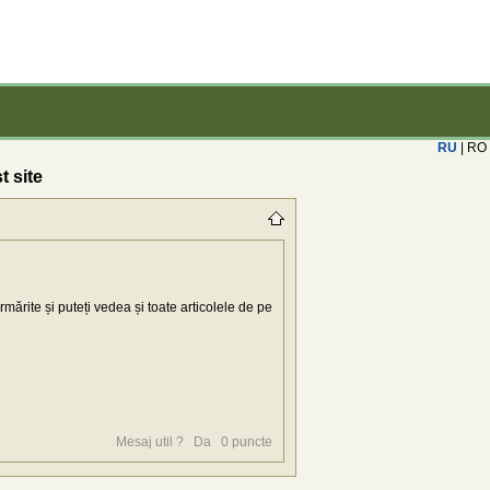
RU
| RO
t site
mărite și puteți vedea și toate articolele de pe
Mesaj util ?
Da
0
puncte