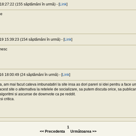
18:27:22 (155 săptămâni în urmă) - [
Link
]
ce
19 15:39:23 (154 săptămâni în urmă) - [
Link
]
mesc
16 18:00:49 (24 săptămâni în urmă) - [
Link
]
a, am mai facut cateva imbunatatiri la site insa as dori pareri si idei pentru a face u
cest site o alternativa la retelele de socializare, sa putem discuta orice, sa publicam 
 algoritmi si ascunse de downvote ca pe reddit.
i critica.
1
<< Precedenta
Următoarea >>