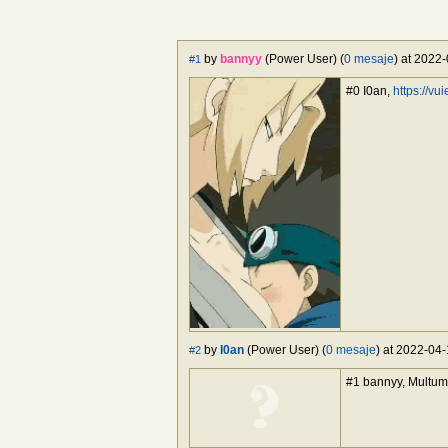
by
bannyy
(Power User) (
0 mesaje
) at 2022
#1
#0 I0an,
https://vu
by
I0an
(Power User) (
0 mesaje
) at 2022-04-
#2
#1 bannyy, Multu