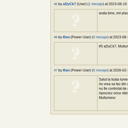
by
aDyCk7
(User) (
1 mesaje
) at 2023-08-16 
#5
arata bine, imi pla
by
I0an
(Power User) (
0 mesaje
) at 2023-08-
#6
#5 aDyCk7, Multu
by
I0an
(Power User) (
0 mesaje
) at 2026-02-
#7
Salut la toata lume
As vrea sa fac din a
nu fie controlat de
Apreciez orice sfat s
Multumesc