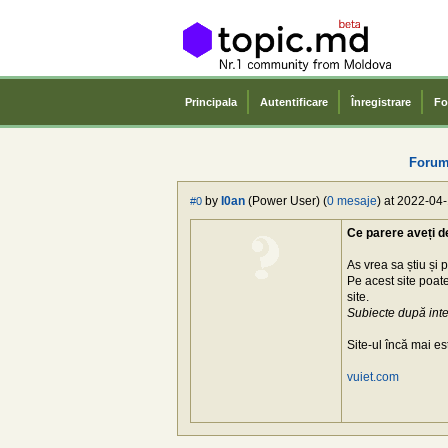
Principala
Autentificare
Înregistrare
Fo
Forum
by
I0an
(Power User) (
0 mesaje
) at 2022-04-
#0
Ce parere aveți d
As vrea sa știu și 
Pe acest site poate
site.
Subiecte după inter
Site-ul încă mai est
vuiet.com