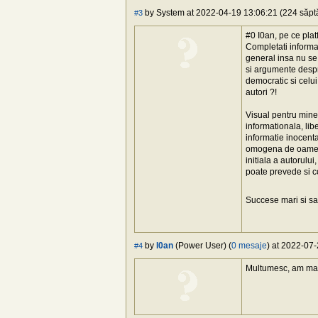
by System at 2022-04-19 13:06:21 (224 săptă
#3
#0 I0an, pe ce pla
Completati informa
general insa nu se 
si argumente despre
democratic si celui
autori ?!
Visual pentru mine 
informationala, libe
informatie inocenta
omogena de oameni 
initiala a autorulu
poate prevede si co
Succese mari si sa
by
I0an
(Power User) (
0 mesaje
) at 2022-07-
#4
Multumesc, am mai 