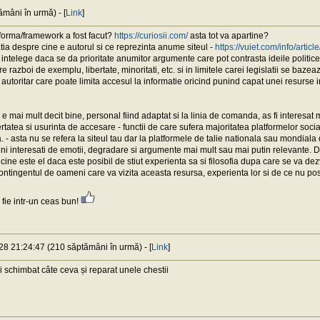
mâni în urmă) - [
Link
]
tforma/framework a fost facut?
https://curiosii.com/
asta tot va apartine?
tia despre cine e autorul si ce reprezinta anume siteul -
https://vuiet.com/info/articl
intelege daca se da prioritate anumitor argumente care pot contrasta ideile politice a
 razboi de exemplu, libertate, minoritati, etc. si in limitele carei legislatii se bazea
 autoritar care poate limita accesul la informatie oricind punind capat unei resurs
e mai mult decit bine, personal fiind adaptat si la linia de comanda, as fi interesat ma
rtatea si usurinta de accesare - functii de care sufera majoritatea platformelor sociale
. - asta nu se refera la siteul tau dar la platformele de talie nationala sau mondi
interesati de emotii, degradare si argumente mai mult sau mai putin relevante. D
i, cine este el daca este posibil de stiut experienta sa si filosofia dupa care se va de
ntingentul de oameni care va vizita aceasta resursa, experienta lor si de ce nu posi
 fie intr-un ceas bun!
28 21:24:47 (210 săptămâni în urmă) - [
Link
]
schimbat câte ceva și reparat unele chestii