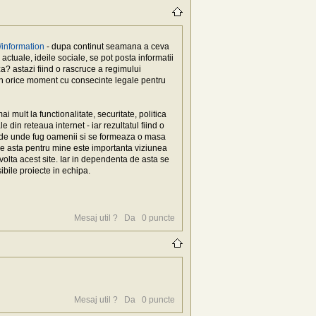
e/information
- dupa continut seamana a ceva
ctuale, ideile sociale, se pot posta informatii
za? astazi fiind o rascruce a regimului
e in orice moment cu consecinte legale pentru
i mult la functionalitate, securitate, politica
 din reteaua internet - iar rezultatul fiind o
ala de unde fug oamenii si se formeaza o masa
e asta pentru mine este importanta viziunea
zvolta acest site. Iar in dependenta de asta se
bile proiecte in echipa.
Mesaj util ?
Da
0
puncte
Mesaj util ?
Da
0
puncte