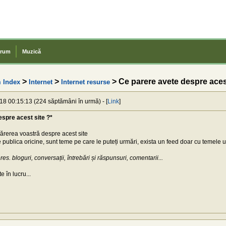
rum
Muzică
>
>
> Ce parere avete despre aces
 Index
Internet
Internet resurse
18 00:15:13 (224 săptămâni în urmă) - [
Link
]
espre acest site ?*
părerea voastră despre acest site
 publica oricine, sunt teme pe care le puteți urmări, exista un feed doar cu temele ur
es. bloguri, conversații, întrebări și răspunsuri, comentarii...
e în lucru...