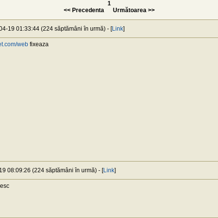
1
<< Precedenta
Următoarea >>
-04-19 01:33:44 (224 săptămâni în urmă) - [
Link
]
iet.com/web
fixeaza
19 08:09:26 (224 săptămâni în urmă) - [
Link
]
mesc