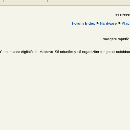
<< Prece
>
>
Forum Index
Hardware
Plăc
Navigare rapidă:
Comunitatea digitală din Moldova. Să adunăm și să organizăm conținutul autohton d