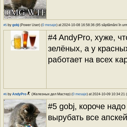
by
gobj
(Power User) (
0 mesaje
) at 2024-10-08 16:58:36 (95 săptămâni în urm
#5
#4 AndyPro, хуже, чт
зелёных, а у красны
работает на всех кар
by
AndyPro
(Железных дел Мастер) (
0 mesaje
) at 2024-10-09 10:34:21 (
#6
#5 gobj, короче надо
вырубать все апске