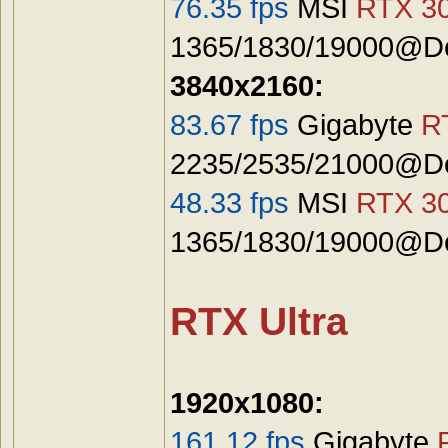
76.35 fps
MSI
RTX 30
1365/1830/19000@De
3840x2160:
83.67 fps
Gigabyte
R
2235/2535/21000@Def
48.33 fps
MSI
RTX 30
1365/1830/19000@De
RTX Ultra
1920x1080:
161.12 fps
Gigabyte