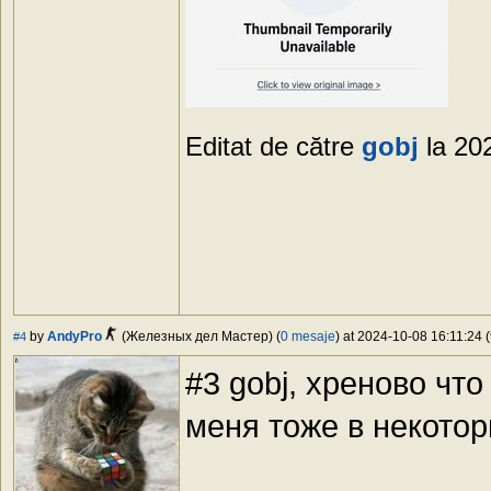
Editat de către
gobj
la 20
by
AndyPro
(Железных дел Мастер) (
0 mesaje
) at 2024-10-08 16:11:24 (
#4
#3 gobj, хреново что
меня тоже в некотор