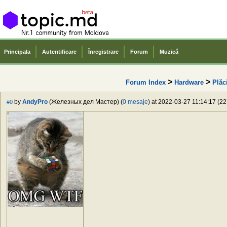
Principala
Autentificare
Înregistrare
Forum
Muzică
>
>
Forum Index
Hardware
Plăc
by
AndyPro
(Железных дел Мастер) (
0 mesaje
) at 2022-03-27 11:14:17 (22
#0