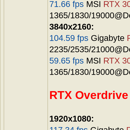
71.66 fps
MSI
RTX 30
1365/1830/19000@De
3840x2160:
104.59 fps
Gigabyte
2235/2535/21000@Def
59.65 fps
MSI
RTX 30
1365/1830/19000@De
RTX Overdrive
1920x1080:
117.34 fps
Gigabyte