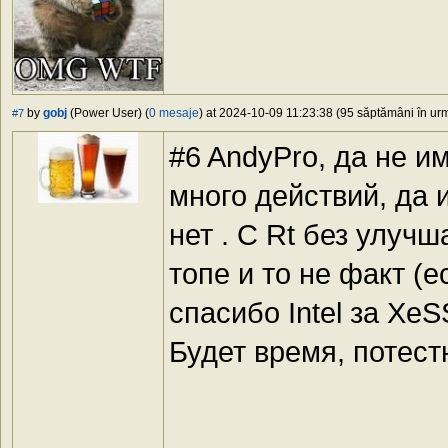
by
gobj
(Power User) (
0 mesaje
) at 2024-10-09 11:23:38 (95 săptămâni în urmă
#7
#6 AndyPro, да не и
много действий, да 
нет . С Rt без улуч
топе и то не факт (е
спасибо Intel за XeS
Будет время, потестю