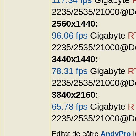
2235/2535/21000@Def
2560x1440:
96.06 fps
Gigabyte
R
2235/2535/21000@Def
3440x1440:
78.31 fps
Gigabyte
R
2235/2535/21000@Def
3840x2160:
65.78 fps
Gigabyte
R
2235/2535/21000@Def
Editat de către
AndyPro
l