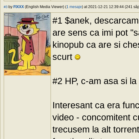
by
FIXXX
(English Media Viewer) (
1 mesaje
) at 2021-12-21 12:39:44 (241 săp
#3
#1 $anek, descarcam i
are sens ca imi pot "
kinopub ca are si ches
scurt
#2 HP, c-am asa si la 
Interesant ca era func
video - concomitent c
trecusem la alt torren