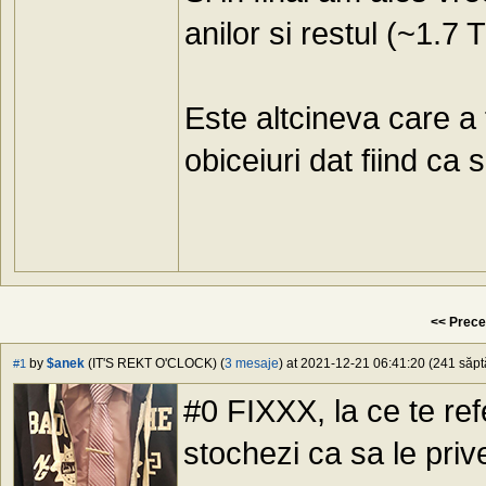
anilor si restul (~1.7
Este altcineva care 
obiceiuri dat fiind ca
<< Prece
by
$anek
(IT'S REKT O'CLOCK) (
3 mesaje
) at 2021-12-21 06:41:20 (241 săpt
#1
#0 FIXXX, la ce te ref
stochezi ca sa le prives