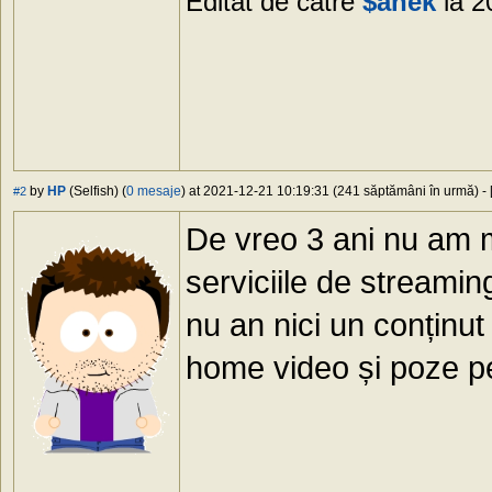
Editat de către
$anek
la 2
by
HP
(Selfish) (
0 mesaje
) at 2021-12-21 10:19:31 (241 săptămâni în urmă) - 
#2
De vreo 3 ani nu am 
serviciile de streamin
nu an nici un conținut
home video și poze p