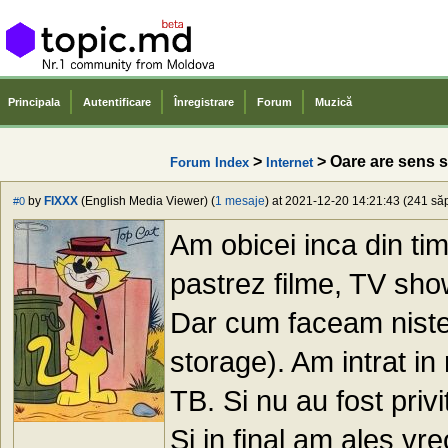
Principala
Autentificare
Înregistrare
Forum
Muzică
>
> Oare are sens s
Forum Index
Internet
by
FIXXX
(English Media Viewer) (
1 mesaje
) at 2021-12-20 14:21:43 (241 săp
#0
Am obicei inca din tim
pastrez filme, TV show
Dar cum faceam niste
storage). Am intrat in
TB. Si nu au fost priv
Si in final am ales vr