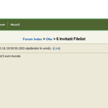
rum
Muzică
>
> 6 Invitatii Filelist
Forum Index
Ofer
0-16 19:59:50 (303 săptămâni în urmă) - [
Link
]
list,5 euro bucata