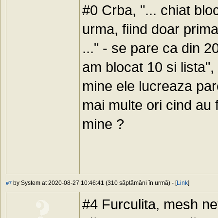
#0 Crba, "... chiat blo
urma, fiind doar prima 
..." - se pare ca din 2
am blocat 10 si lista"
mine ele lucreaza par
mai multe ori cind au 
mine ?
by System at 2020-08-27 10:46:41 (310 săptămâni în urmă) - [
Link
]
#7
#4 Furculita, mesh ne