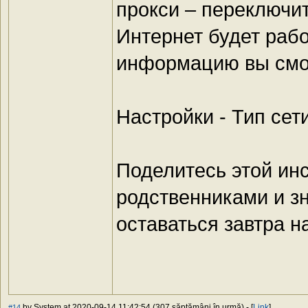
прокси – переключи
Интернет будет рабо
информацию вы смож
Настройки - Тип сети
Поделитесь этой ин
родственниками и з
оставаться завтра на
by System at 2020-09-14 11:42:54 (307 săptămâni în urmă) - [
Link
]
#14