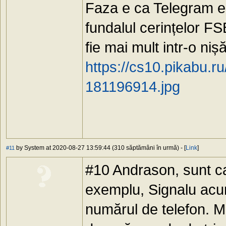
Faza e ca Telegram e 
fundalul cerințelor F
fie mai mult intr-o niș
https://cs10.pikabu.
181196914.jpg
by System at 2020-08-27 13:59:44 (310 săptămâni în urmă) - [
Link
]
#11
#10 Andrason, sunt ca
exemplu, Signalu acum
numărul de telefon. M