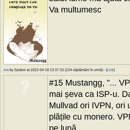
Va multumesc
by System at 2022-04-18 13:37:33 (224 săptămâni în urmă) - [
Link
]
#16
#15 Mustangg, "... VPN
mai șeva ca ISP-u. Dac
Mullvad ori IVPN, ori
plățile cu monero. V
pe lună.