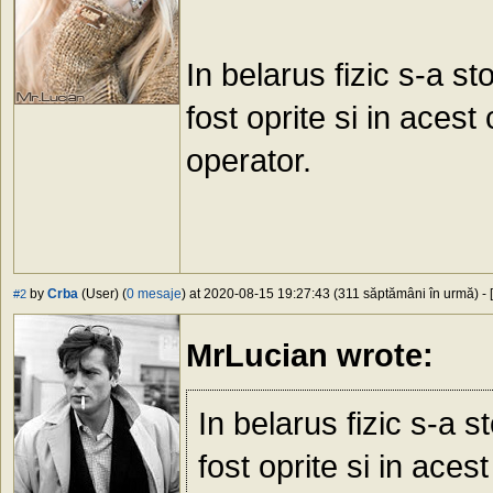
In belarus fizic s-a s
fost oprite si in aces
operator.
by
Crba
(User) (
0 mesaje
) at 2020-08-15 19:27:43 (311 săptămâni în urmă) - [
#2
MrLucian wrote:
In belarus fizic s-a 
fost oprite si in ace