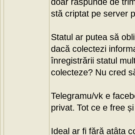
doar răspunde de trimi
stă criptat pe server p
Statul ar putea să obli
dacă colectezi informaț
înregistrării statul mu
colecteze? Nu cred să
Telegramu/vk e faceboo
privat. Tot ce e free ș
Ideal ar fi fără atâta 