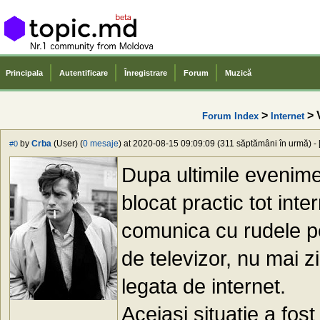
Principala
Autentificare
Înregistrare
Forum
Muzică
>
> 
Forum Index
Internet
by
Crba
(User) (
0 mesaje
) at 2020-08-15 09:09:09 (311 săptămâni în urmă) - 
#0
Dupa ultimile evenim
blocat practic tot inter
comunica cu rudele pes
de televizor, nu mai z
legata de internet.
Aceiasi situatie a fos