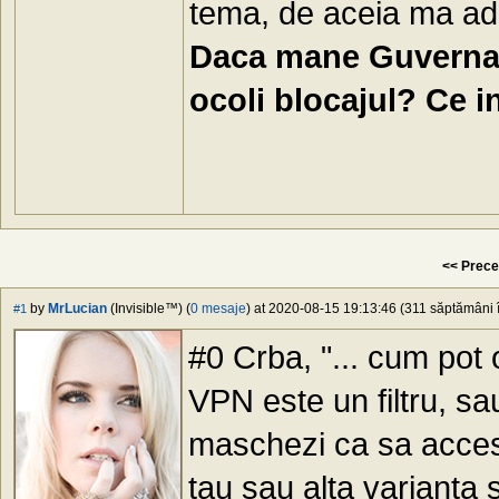
tema, de aceia ma adr
Daca mane Guvernar
ocoli blocajul? Ce i
<< Prece
by
MrLucian
(Invisible™) (
0 mesaje
) at 2020-08-15 19:13:46 (311 săptămâni î
#1
#0 Crba, "... cum pot oc
VPN este un filtru, s
maschezi ca sa accese
tau sau alta varianta