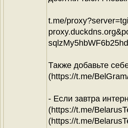
t.me/proxy?server=tgi
proxy.duckdns.org&
sqlzMy5hbWF6b25h
Также добавьте себе
(https://t.me/BelGra
- Если завтра интер
(https://t.me/Belarus
(https://t.me/Belarus