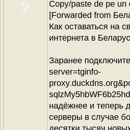
Copy/paste de pe un c
[Forwarded from Бел
Как оставаться на с
интернета в Белару
Заранее подключите с
server=tginfo-
proxy.duckdns.org&
sqlzMy5hbWF6b25hd3
надёжнее и теперь 
серверы в случае бо
десятки тысяч новы