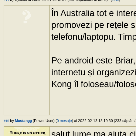
În Australia tot e inte
promovezi pe rețele so
telefonu/laptopu. Tim
Pe android este Briar
internetu și organizez
Kong îl foloseau/folos
by
Mustangg
(Power User) (
0 mesaje
) at 2022-02-13 18:19:30 (233 săptămân
#15
salut lume ma ajuta c