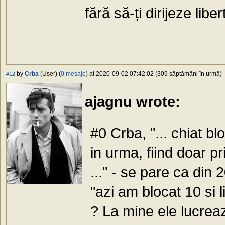
fără să-ți dirijeze libe
by
Crba
(User) (
0 mesaje
) at 2020-09-02 07:42:02 (309 săptămâni în urmă) -
#12
ajagnu wrote:
#0 Crba, "... chiat bl
in urma, fiind doar pr
..." - se pare ca din 
"azi am blocat 10 si 
? La mine ele lucrea