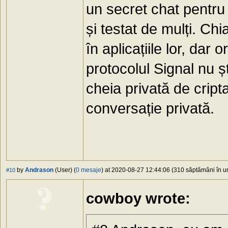
un secret chat pentru 
și testat de mulți. Ch
în aplicațiile lor, da
protocolul Signal nu ș
cheia privată de cripta
conversație privată.
by
Andrason
(User) (
0 mesaje
) at 2020-08-27 12:44:06 (310 săptămâni în ur
#10
cowboy wrote: