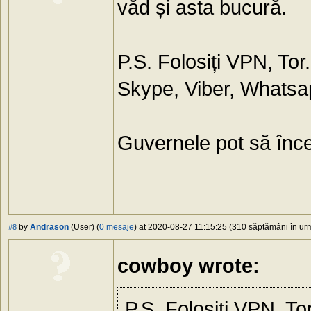
văd și asta bucură.
P.S. Folosiți VPN, Tor.
Skype, Viber, Whatsapp
Guvernele pot să înce
by
Andrason
(User) (
0 mesaje
) at 2020-08-27 11:15:25 (310 săptămâni în urm
#8
cowboy wrote:
P.S. Folosiți VPN, Tor