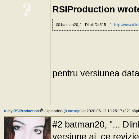
RSIProduction wrot
#0 batman20, "... Dlink Dir615 ..." -
http://www.dlin
pentru versiunea data
by
RSIProduction
(Uploader) (
0 mesaje
) at 2020-06-12 13:25:17 (321 săpt
#3
#2 batman20, "... Dlink
versiune ai, ce revizie