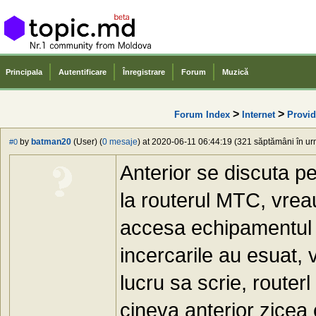
Principala
Autentificare
Înregistrare
Forum
Muzică
>
>
Forum Index
Internet
Provid
by
batman20
(User) (
0 mesaje
) at 2020-06-11 06:44:19 (321 săptămâni în urm
#0
Anterior se discuta p
la routerul MTC, vrea
accesa echipamentul d
incercarile au esuat, 
lucru sa scrie, router
cineva anterior zicea