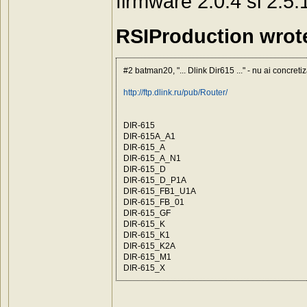
firmware 2.0.4 si 2.5
RSIProduction wrot
#2 batman20, "... Dlink Dir615 ..." - nu ai concretiz
http://ftp.dlink.ru/pub/Router/
DIR-615
DIR-615A_A1
DIR-615_A
DIR-615_A_N1
DIR-615_D
DIR-615_D_P1A
DIR-615_FB1_U1A
DIR-615_FB_01
DIR-615_GF
DIR-615_K
DIR-615_K1
DIR-615_K2A
DIR-615_M1
DIR-615_X