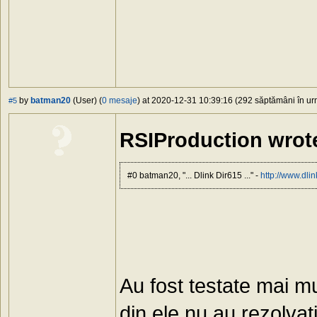
by
batman20
(User) (
0 mesaje
) at 2020-12-31 10:39:16 (292 săptămâni în urm
#5
RSIProduction wrot
#0 batman20, "... Dlink Dir615 ..." -
http://www.dlin
Au fost testate mai mu
din ele nu au rezolvati