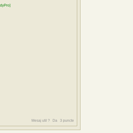
dyPro]
Mesaj util ?
Da
3
puncte