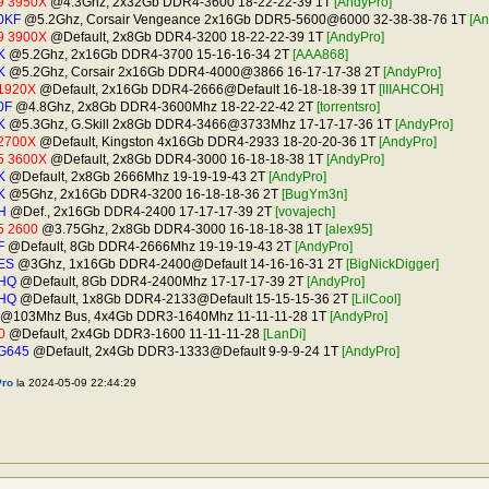
9 3950X
@4.3Ghz, 2x32Gb DDR4-3600 18-22-22-39 1T
[AndyPro]
00KF
@5.2Ghz, Corsair Vengeance 2x16Gb DDR5-5600@6000 32-38-38-76 1T
[An
9 3900X
@Default, 2x8Gb DDR4-3200 18-22-22-39 1T
[AndyPro]
K
@5.2Ghz, 2x16Gb DDR4-3700 15-16-16-34 2T
[AAA868]
K
@5.2Ghz, Corsair 2x16Gb DDR4-4000@3866 16-17-17-38 2T
[AndyPro]
1920X
@Default, 2x16Gb DDR4-2666@Default 16-18-18-39 1T
[IIIAHCOH]
0F
@4.8Ghz, 2x8Gb DDR4-3600Mhz 18-22-22-42 2T
[torrentsro]
K
@5.3Ghz, G.Skill 2x8Gb DDR4-3466@3733Mhz 17-17-17-36 1T
[AndyPro]
2700X
@Default, Kingston 4x16Gb DDR4-2933 18-20-20-36 1T
[AndyPro]
5 3600X
@Default, 2x8Gb DDR4-3000 16-18-18-38 1T
[AndyPro]
K
@Default, 2x8Gb 2666Mhz 19-19-19-43 2T
[AndyPro]
K
@5Ghz, 2x16Gb DDR4-3200 16-18-18-36 2T
[BugYm3n]
H
@Def., 2x16Gb DDR4-2400 17-17-17-39 2T
[vovajech]
5 2600
@3.75Ghz, 2x8Gb DDR4-3000 16-18-18-38 1T
[alex95]
F
@Default, 8Gb DDR4-2666Mhz 19-19-19-43 2T
[AndyPro]
 ES
@3Ghz, 1x16Gb DDR4-2400@Default 14-16-16-31 2T
[BigNickDigger]
0HQ
@Default, 8Gb DDR4-2400Mhz 17-17-17-39 2T
[AndyPro]
0HQ
@Default, 1x8Gb DDR4-2133@Default 15-15-15-36 2T
[LilCool]
@103Mhz Bus, 4x4Gb DDR3-1640Mhz 11-11-11-28 1T
[AndyPro]
0
@Default, 2x4Gb DDR3-1600 11-11-11-28
[LanDi]
 G645
@Default, 2x4Gb DDR3-1333@Default 9-9-9-24 1T
[AndyPro]
ro
la 2024-05-09 22:44:29