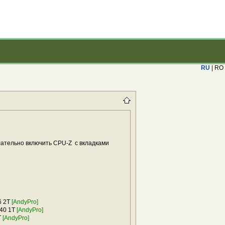
RU
| RO
лательно включить CPU-Z с вкладками
6 2T
[AndyPro]
-40 1T
[AndyPro]
T
[AndyPro]