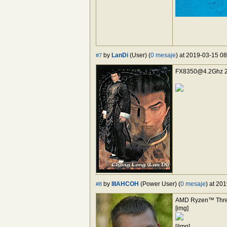
by
LanDi
(User) (
0 mesaje
) at 2019-03-15 08
#7
FX8350@4.2Ghz
2
by
IIIAHCOH
(Power User) (
0 mesaje
) at 20
#8
AMD Ryzen™ Threa
[img]
[/img]