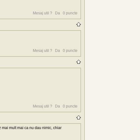
Mesaj util ?
Da
0
puncte
Mesaj util ?
Da
0
puncte
Mesaj util ?
Da
0
puncte
z mai mult mai ca nu dau nimic, chiar