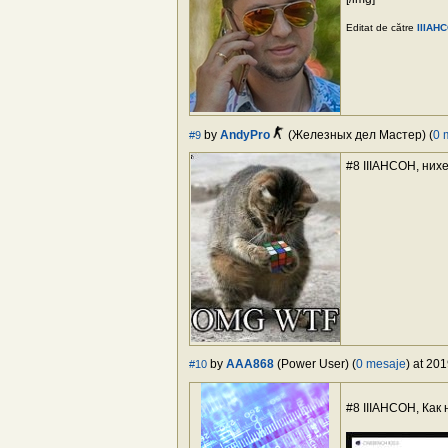
Editat de către
IIIAH
by
AndyPro
(Железных дел Мастер) (
0 
#9
#8 IIIAHCOH, нихе
by
AAA868
(Power User) (
0 mesaje
) at 20
#10
#8 IIIAHCOH, Как