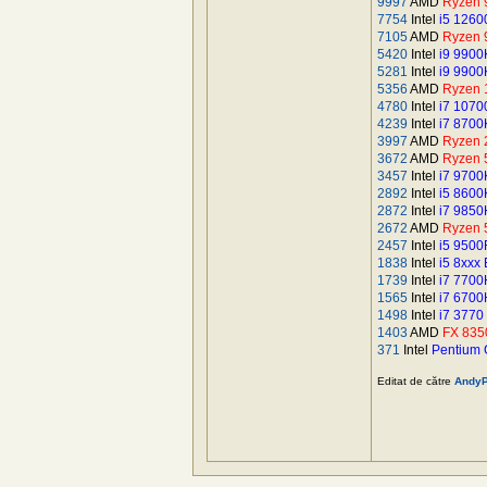
9997
AMD
Ryzen 
7754
Intel
i5 126
7105
AMD
Ryzen 
5420
Intel
i9 9900
5281
Intel
i9 9900
5356
AMD
Ryzen 
4780
Intel
i7 1070
4239
Intel
i7 8700
3997
AMD
Ryzen 
3672
AMD
Ryzen 
3457
Intel
i7 9700
2892
Intel
i5 8600
2872
Intel
i7 9850
2672
AMD
Ryzen 
2457
Intel
i5 9500
1838
Intel
i5 8xxx
1739
Intel
i7 770
1565
Intel
i7 670
1498
Intel
i7 3770
1403
AMD
FX 835
371
Intel
Pentium
Editat de către
AndyP