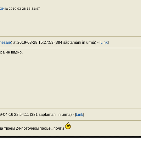
COH
la 2019-03-28 15:31:47
mesaje
) at 2019-03-28 15:27:53 (384 săptămâni în urmă) - [
Link
]
ра не видно.
19-04-16 22:54:11 (381 săptămâni în urmă) - [
Link
]
 на твоем 24-поточном проце.. почти