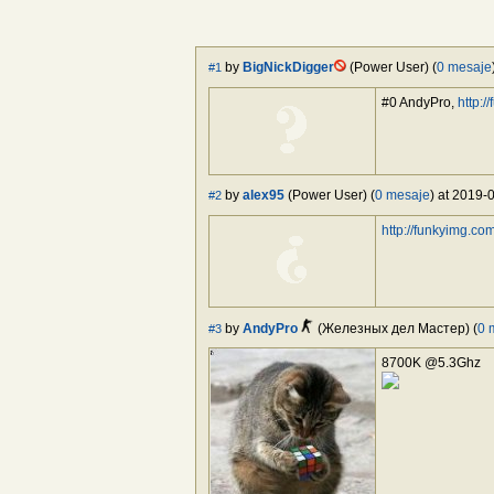
by
BigNickDigger
(Power User) (
0 mesaje
#1
#0 AndyPro,
http:
by
alex95
(Power User) (
0 mesaje
) at 2019-
#2
http://funkyimg.co
by
AndyPro
(Железных дел Мастер) (
0 
#3
8700K @5.3Ghz