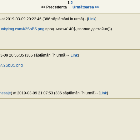
1
2
<< Precedenta
Următoarea >>
) at 2019-03-09 20:22:46 (386 săptămâni în urmă) - [
Link
]
//funkyimg.com/i/2SbBS.png
проц+мать=140$, вполне достойно)))
03-09 20:56:35 (386 săptămâni în urmă) - [
Link
]
m/i/2SbBS.png
mesaje
) at 2019-03-09 21:07:53 (386 săptămâni în urmă) - [
Link
]