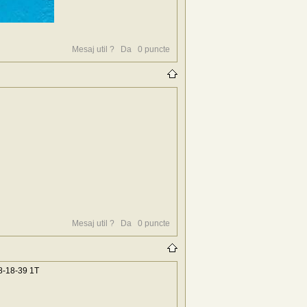
Mesaj util ?
Da
0
puncte
Mesaj util ?
Da
0
puncte
8-18-39 1T