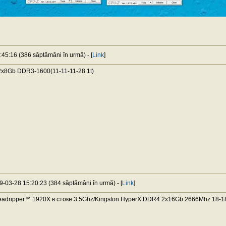
:45:16 (386 săptămâni în urmă) - [
Link
]
x8Gb DDR3-1600(11-11-11-28 1t)
19-03-28 15:20:23 (384 săptămâni în urmă) - [
Link
]
dripper™ 1920X в стоке 3.5Ghz/Kingston HyperX DDR4 2x16Gb 2666Mhz 18-1