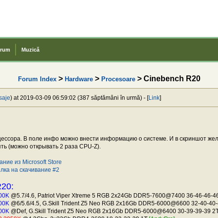
rum
Muzică
>
>
> Cinebench R20
Forum Index
Hardware
Procesoare
saje
) at 2019-03-09 06:59:02 (387 săptămâni în urmă) - [
Link
]
цессора. В поле инфо можно внести информацию о системе. И в скриншот же
ть (можно открывать 2 раза CPU-Z).
ние из Microsoft Store
лка на скачивание #2
R20:
900K
@5.7/4.6, Patriot Viper Xtreme 5 RGB 2x24Gb DDR5-7600@7400 36-46-46-4
900K
@6/5.6/4.5, G.Skill Trident Z5 Neo RGB 2x16Gb DDR5-6000@6600 32-40-40
900K
@Def, G.Skill Trident Z5 Neo RGB 2x16Gb DDR5-6000@6400 30-39-39-39 2