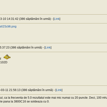
03-10 14:31:42 (386 săptămâni în urmă) - [
Link
]
m/i/2ScMi.png
5:37:23 (386 săptămâni în urmă) - [
Link
]
Hz
M102D
9-03-11 21:56:13 (386 săptămâni în urmă) - [
Link
]
tul, ca la frecventa de 5.0 rezultatul este mai mic numai cu 20 puncte. Deci, 100 mh
ie pana la 3800C16 se soldeaza cu 0.