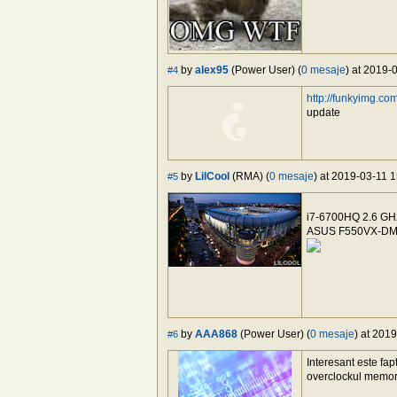
by
alex95
(Power User) (
0 mesaje
) at 2019-
#4
http://funkyimg.co
update
by
LilCool
(RMA) (
0 mesaje
) at 2019-03-11 1
#5
i7-6700HQ 2.6 G
ASUS F550VX-D
by
AAA868
(Power User) (
0 mesaje
) at 201
#6
Interesant este fap
overclockul memor