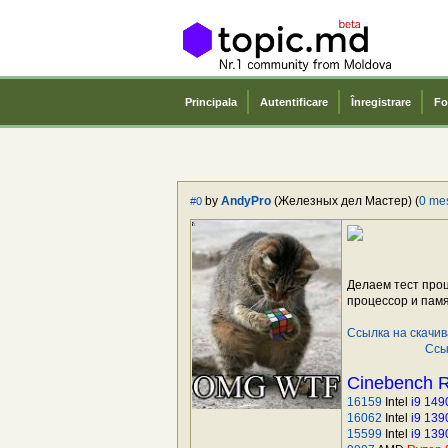
Principala
Autentificare
Înregistrare
Fo
by
AndyPro
(Железных дел Мастер) (
0 me
#0
Делаем тест про
процессор и памя
Ссылка на скачива
Ссы
Cinebench 
16159
Intel
i9 14
16062
Intel
i9 13
15599
Intel
i9 13