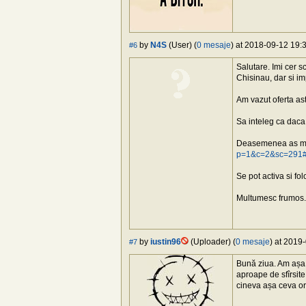
by
N4S
(User) (
0 mesaje
) at 2018-09-12 19:3
#6
Salutare. Imi cer 
Chisinau, dar si im
Am vazut oferta as
Sa inteleg ca daca 
Deasemenea as mai 
p=1&c=2&sc=291
Se pot activa si f
Multumesc frumos.
by
iustin96
(Uploader) (
0 mesaje
) at 2019
#7
Bună ziua. Am așa 
aproape de sfîrsite
cineva așa ceva or