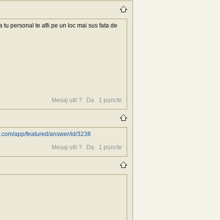
tu personal te afli pe un loc mai sus fata de
Mesaj util ?
Da
1
puncte
p.com/app/featured/answer/id/3238
Mesaj util ?
Da
1
puncte