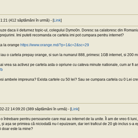
1:21 (412 săptămâni în urmă) - [
Link
]
scuze daca ii deturnez topic-ul, colegului Dymo0n. Doresc sa calatoresc din Romania
prejurimi. Imi puteti recomanda ce cartela imi pot cumpara pentru internet?
ta la orange
https://www.orange.md/?p=1&c=2&sc=29
iau o cartela prepay orange, si sun la numarul 888, primesc 1GB internet, si 200 mi
vrea sa activez pe cartela asta o opriune cu cateva minute nationale, cum ar fi as
#b
olosi ambele impreuna? Exista cartele cu 50 lei? Sau se cumpara cartela cu 0 Lei cr
-02-22 14:09:20 (389 săptămâni în urmă) - [
Link
]
o întrebare pentru persoanele care mai au internet de la unite. Îl am de vreo 6 lun
, și așa se primiea că niciodată nu-l epuizeam, dar ieri traficul de 20 gb inclus s-a 
i doar este la mine?