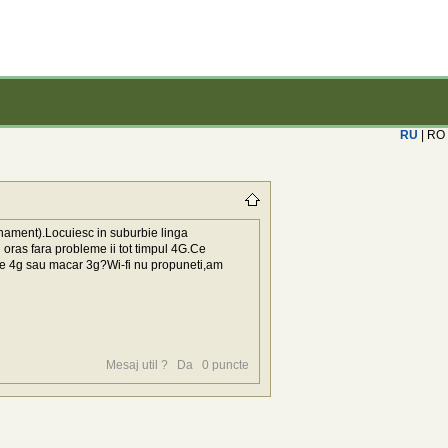
RU
| RO
onament).Locuiesc in suburbie linga
n oras fara probleme ii tot timpul 4G.Ce
 fie 4g sau macar 3g?Wi-fi nu propuneti,am
Mesaj util ?
Da
0
puncte