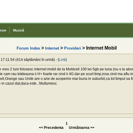
rum
Muzică
>
>
> Internet Mobil
Forum Index
Internet
Provideri
 17:11:54 (414 săptămâni în urmă) - [
Link
]
 vreo 2 luni folosesc internet mobil de la Moldcell 100 lei-5gb pe luna (nu-s la ab
e cam rau totdeauna ii H+ foarte rar cind ii 4G dar pe scurt timp,insa cind ma aflu i
ell,Orange sau Unite are o arie de acoperire mai buna in suburbii,ca tot timpul sa
e in cazul dat,daca este...Multumesc.
1
<< Precedenta
Următoarea >>