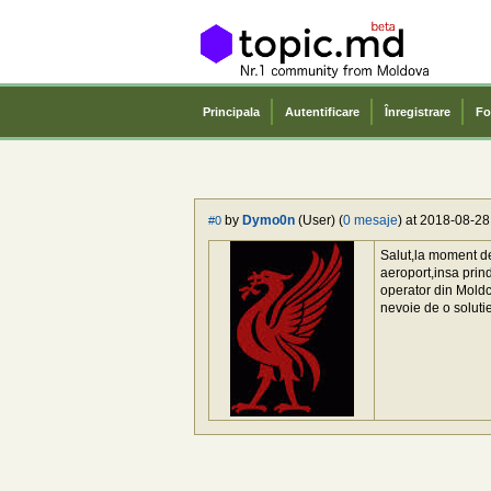
Principala
Autentificare
Înregistrare
Fo
by
Dymo0n
(User) (
0 mesaje
) at 2018-08-28
#0
Salut,la moment de
aeroport,insa prind
operator din Moldc
nevoie de o soluti