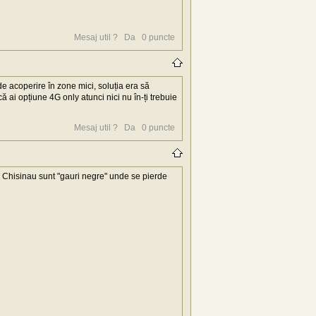
Mesaj util ?
Da
0
puncte
e acoperire în zone mici, soluția era să
 ai opțiune 4G only atunci nici nu în-ți trebuie
Mesaj util ?
Da
0
puncte
in Chisinau sunt "gauri negre" unde se pierde