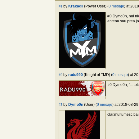
by
Krakadil
(Power User) (
0 mesaje
) at 201
#1
#0 Dymo0n, nui nici
antena sau prea j
by
radu990
(Knight of TMD) (
0 mesaje
) at 2
#2
#0 Dymo0n, "... tot
by
Dymo0n
(User) (
0 mesaje
) at 2018-08-29
#3
clar,multumesc bai