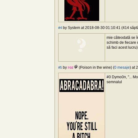
by System at 2018-08-30 01:10:41 (414 săptă
#4
mie câteodată se în
schimb de fiecare d
să faci acest lucr
by
roz
(Poison in the wine) (
0 mesaje
) at
#5
#0 Dymo0n, "... Mol
semnalul