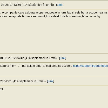
8-08-28 17:43:56 (414 săptămâni în urmă) - [
Link
]
 o companie care asigura acoperire, poate in jurul tau si este buna acoperirea insa 
os sau cevapoate bruiaza semnalul, H+ e destul de bun semna, bine ca nu 3g
018-08-29 12:34:42 (414 săptămâni în urmă) - [
Link
]
deauna ii H+ ..." - pai asta e bine, ai mai bine ca 3G deja
https://support.freedompo
 20:52:01 (414 săptămâni în urmă) - [
Link
]
eti