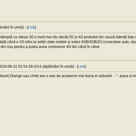
mâni în urmă) - [
Link
]
tâmplă ca viteza 3G e mult mai rău decât 2G și 4G probabil din cauză latență fața d
ată când e 3G intru la setări date mobile și setez 4GB/3GB/2G (conectare auto, dacă
u) din nou pentru a putea avea conexiune 4G din când în când.
 2018-08-31 02:54:39 (414 săptămâni în urmă) - [
Link
]
dcell,Orange sau Unite are o arie de acoperire mai buna in suburbii ..." - pana si 