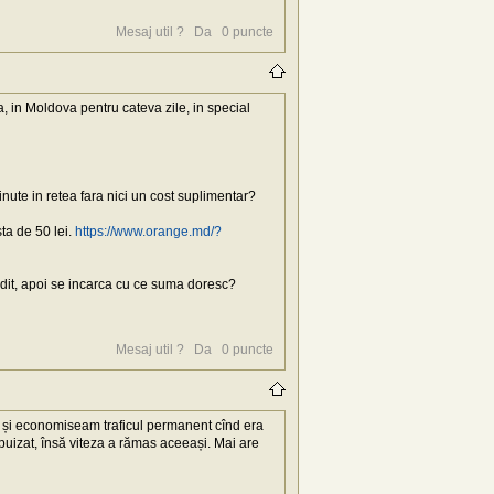
Mesaj util ?
Da
0
puncte
, in Moldova pentru cateva zile, in special
nute in retea fara nici un cost suplimentar?
ta de 50 lei.
https://www.orange.md/?
edit, apoi se incarca cu ce suma doresc?
Mesaj util ?
Da
0
puncte
i, și economiseam traficul permanent cînd era
epuizat, însă viteza a rămas aceeași. Mai are