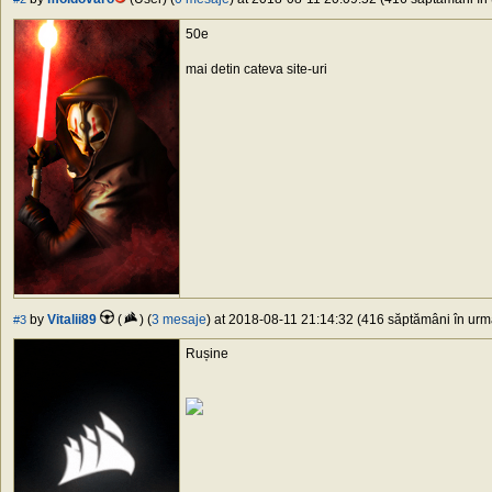
50e
mai detin cateva site-uri
by
Vitalii89
(
) (
3 mesaje
) at 2018-08-11 21:14:32 (416 săptămâni în urmă
#3
Rușine