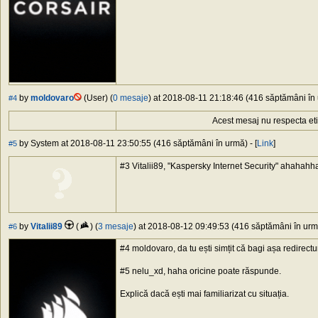
by
moldovaro
(User) (
0 mesaje
) at 2018-08-11 21:18:46 (416 săptămâni în 
#4
Acest mesaj nu respecta et
by System at 2018-08-11 23:50:55 (416 săptămâni în urmă) - [
Link
]
#5
#3 Vitalii89, "Kaspersky Internet Security" ahahahh
by
Vitalii89
(
) (
3 mesaje
) at 2018-08-12 09:49:53 (416 săptămâni în urmă
#6
#4 moldovaro, da tu ești simțit că bagi așa redirectur
#5 nelu_xd, haha oricine poate răspunde.
Explică dacă ești mai familiarizat cu situația.