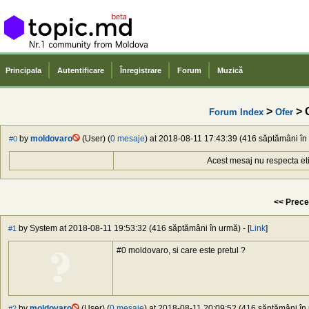
Principala
Autentificare
Înregistrare
Forum
Muzică
>
> O
Forum Index
Ofer
by
moldovaro
(User) (
0 mesaje
) at 2018-08-11 17:43:39 (416 săptămâni în 
#0
Acest mesaj nu respecta et
<< Prece
by System at 2018-08-11 19:53:32 (416 săptămâni în urmă) - [
Link
]
#1
#0 moldovaro, si care este pretul ?
by
moldovaro
(User) (
0 mesaje
) at 2018-08-11 20:09:52 (416 săptămâni în 
#2