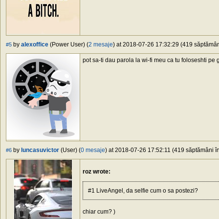
by
alexoffice
(Power User) (
2 mesaje
) at 2018-07-26 17:32:29 (419 săptămâni
#5
pot sa-ti dau parola la wi-fi meu ca tu foloseshti pe gr
by
luncasuvictor
(User) (
0 mesaje
) at 2018-07-26 17:52:11 (419 săptămâni în
#6
roz wrote:
#1 LiveAngel, da selfie cum o sa postezi?
chiar cum? )