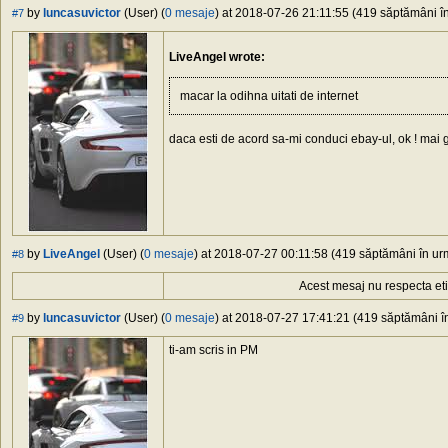
by
luncasuvictor
(User) (
0 mesaje
) at 2018-07-26 21:11:55 (419 săptămâni în
#7
LiveAngel wrote:
macar la odihna uitati de internet
daca esti de acord sa-mi conduci ebay-ul, ok ! mai g
by
LiveAngel
(User) (
0 mesaje
) at 2018-07-27 00:11:58 (419 săptămâni în urm
#8
Acest mesaj nu respecta et
by
luncasuvictor
(User) (
0 mesaje
) at 2018-07-27 17:41:21 (419 săptămâni în
#9
ti-am scris in PM