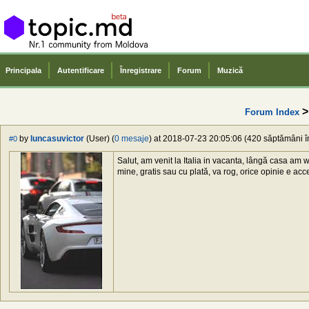
Principala
Autentificare
Înregistrare
Forum
Muzică
Forum Index
by
luncasuvictor
(User) (
0 mesaje
) at 2018-07-23 20:05:06 (420 săptămâni în
#0
Salut, am venit la Italia in vacanta, lângă casa am
mine, gratis sau cu plată, va rog, orice opinie e acc