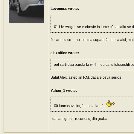
Loveness wrote:
#1 LiveAngel, se vorbește în lume că la Italia se 
fiecare cu ce ... nu toti, ma supara faptul ca aici, maj
alexoffice wrote:
pot sa-ti dau parola la wi-fi meu ca tu foloseshti pe
Salut Alex, astept in P.M. daca e ceva serios
Yahoo_1 wrote:
#0 luncasuvictor, "... la Italia ..." -
, da, am gresit, recunosc, din graba...