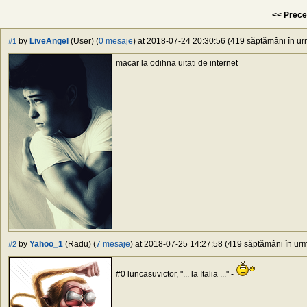
<< Prece
by
LiveAngel
(User) (
0 mesaje
) at 2018-07-24 20:30:56 (419 săptămâni în urm
#1
macar la odihna uitati de internet
by
Yahoo_1
(Radu) (
7 mesaje
) at 2018-07-25 14:27:58 (419 săptămâni în urmă
#2
#0 luncasuvictor, "... la Italia ..." -