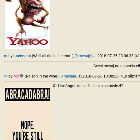
by
Loveness
(We'll all die in the end..) (
0 mesaje
) at 2018-07-25 23:06:33 (41
#3
Acest mesaj nu respecta et
by
roz
(Poison in the wine) (
0 mesaje
) at 2018-07-26 10:08:23 (419 săptămâ
#4
#1 LiveAngel, da selfie cum o sa postezi?