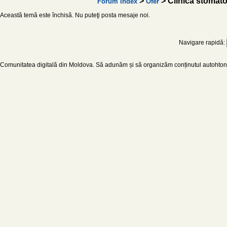
>
> Clinica stomat
Forum Index
Ofer
Această temă este închisă. Nu puteţi posta mesaje noi.
Navigare rapidă:
Comunitatea digitală din Moldova. Să adunăm și să organizăm conținutul autohton d