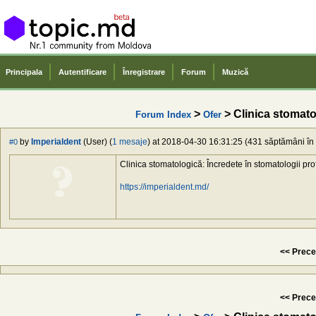
Principala
Autentificare
Înregistrare
Forum
Muzică
>
> Clinica stomat
Forum Index
Ofer
by
Imperialdent
(User) (
1 mesaje
) at 2018-04-30 16:31:25 (431 săptămâni în 
#0
Clinica stomatologică: Încredete în stomatologii profe
https://imperialdent.md/
<< Prece
<< Prece