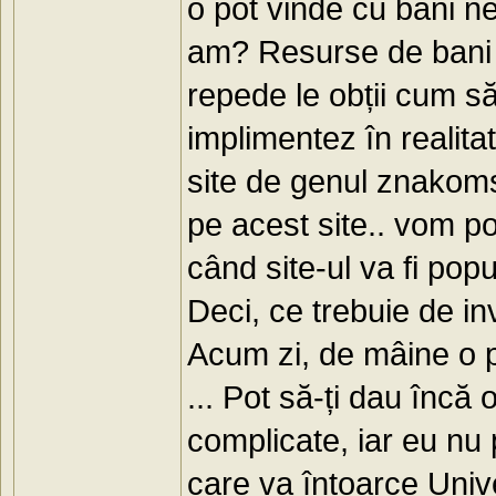
o pot vinde cu bani ne
am? Resurse de bani n
repede le obții cum s
implimentez în realitat
site de genul znakoms
pe acest site.. vom p
când site-ul va fi pop
Deci, ce trebuie de inv
Acum zi, de mâine o po
... Pot să-ți dau înc
complicate, iar eu nu 
care va întoarce Unive