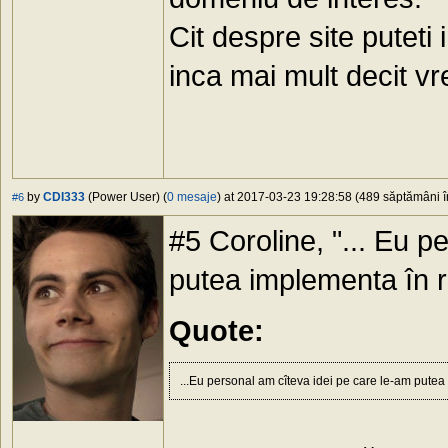
Cit despre site puteti
inca mai mult decit vre
by
CDI333
(Power User) (
0 mesaje
) at 2017-03-23 19:28:58 (489 săptămâni în
#6
#5 Coroline, "... Eu p
putea implementa în rea
Quote:
...Eu personal am cîteva idei pe care le-am putea 