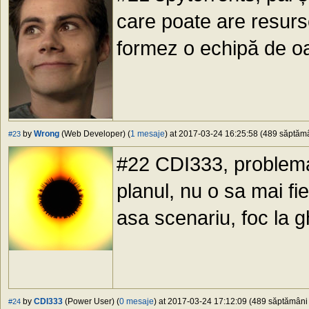
care poate are resurs
formez o echipă de oam
by
Wrong
(Web Developer) (
1 mesaje
) at 2017-03-24 16:25:58 (489 săptămân
#23
#22 CDI333, problema 
planul, nu o sa mai fi
asa scenariu, foc la g
by
CDI333
(Power User) (
0 mesaje
) at 2017-03-24 17:12:09 (489 săptămâni î
#24