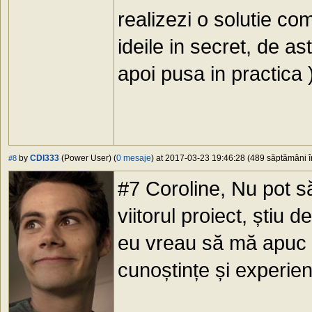
realizezi o solutie comp
ideile in secret, de as
apoi pusa in practica 
by
CDI333
(Power User) (
0 mesaje
) at 2017-03-23 19:46:28 (489 săptămâni în
#8
#7 Coroline, Nu pot să
viitorul proiect, știu d
eu vreau să mă apuc d
cunoștințe și experienț