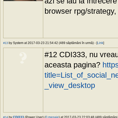
azi se iau la întrecere 
browser rpg/strategy, 
by System at 2017-03-23 21:54:42 (489 săptămâni în urmă) - [
Link
]
#13
#12 CDI333, nu vreau
aceasta pagina?
http
title=List_of_social_
_view_desktop
by
CDI333
(Power User) (
0 mesaje
) at 2017-03-23 22:03:48 (489 săptămâni î
#14