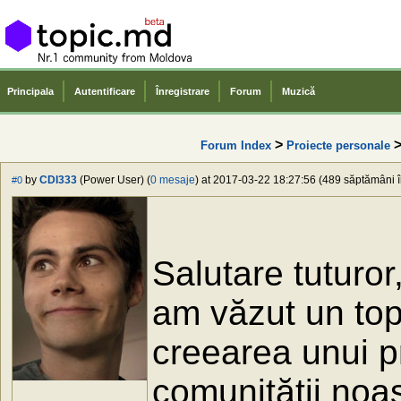
Principala
Autentificare
Înregistrare
Forum
Muzică
>
>
Forum Index
Proiecte personale
by
CDI333
(Power User) (
0 mesaje
) at 2017-03-22 18:27:56 (489 săptămâni în
#0
Salutare tuturo
am văzut un top
creearea unui p
comunității noas