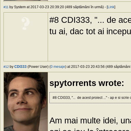
by System at 2017-03-23 20:39:20 (489 săptămâni în urmă) - [
Link
]
#11
#8 CDI333, "... de aces
tu ai, dac tot ai incep
by
CDI333
(Power User) (
0 mesaje
) at 2017-03-23 20:43:56 (489 săptămâni î
#12
spytorrents wrote:
#8 CDI333, "... de acest proiect ..." - ap e si scrie c
Am mai multe idei, una