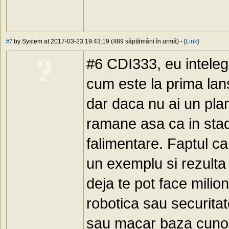
by System at 2017-03-23 19:43:19 (489 săptămâni în urmă) - [
Link
]
#7
#6 CDI333, eu inteleg t
cum este la prima lan
dar daca nu ai un plan 
ramane asa ca in stad
falimentare. Faptul ca 
un exemplu si rezulta 
deja te pot face milio
robotica sau securitate
sau macar baza cunost