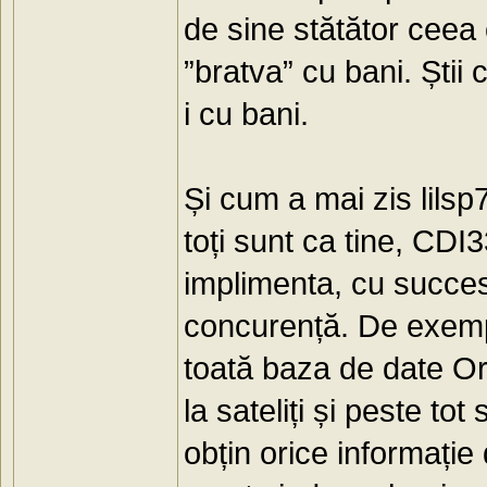
de sine stătător ceea 
”bratva” cu bani. Știi
i cu bani.
Și cum a mai zis lilsp
toți sunt ca tine, CDI3
implimenta, cu succes
concurență. De exemp
toată baza de date Or
la sateliți și peste t
obțin orice informație