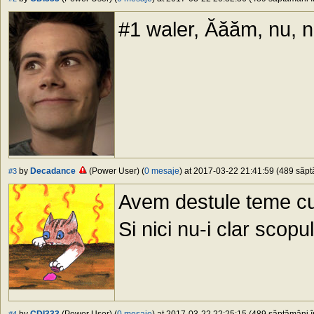
#1 waler, Ăăăm, nu, nu
by
Decadance
(Power User) (
0 mesaje
) at 2017-03-22 21:41:59 (489 săptă
#3
Avem destule teme c
Si nici nu-i clar scopu