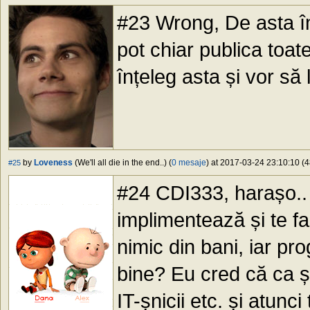
#23 Wrong, De asta îmi
pot chiar publica toate
înțeleg asta și vor să 
by
Loveness
(We'll all die in the end..) (
0 mesaje
) at 2017-03-24 23:10:10 (4
#25
#24 CDI333, harașo.. t
implimentează și te fac
nimic din bani, iar pro
bine? Eu cred că ca și 
IT-șnicii etc. și atunci t