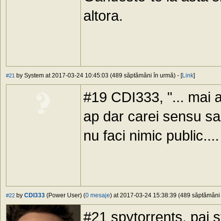
altora.
by System at 2017-03-24 10:45:03 (489 săptămâni în urmă) - [
Link
]
#21
#19 CDI333, "... mai am
ap dar carei sensu sa 
nu faci nimic public....
by
CDI333
(Power User) (
0 mesaje
) at 2017-03-24 15:38:39 (489 săptămâni î
#22
#21 spytorrents, pai 