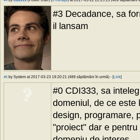
by
CDI333
(Power User) (
0 mesaje
) at 2017-03-22 22:25:15 (489 săptămâni în
#4
#3 Decadance, sa for
il lansam
by System at 2017-03-23 19:20:21 (489 săptămâni în urmă) - [
Link
]
#5
#0 CDI333, sa inteleg
domeniul, de ce este l
design, programare, p
"proiect" dar e pentru
domeniu de interes.