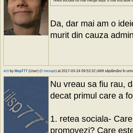
retea sociala nu mai merge deja. o mai fost alde 
Da, dar mai am o ideie 
murit din cauza admini
by
lilsp777
(User) (
0 mesaje
) at 2017-03-24 09:53:32 (489 săptămâni în urmă
#20
Nu vreau sa fiu rau, d
decat primul care a fo
1. retea sociala- Car
promovezi? Care este 