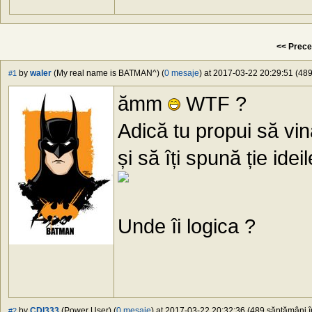
<< Prece
by
waler
(My real name is BATMAN^) (
0 mesaje
) at 2017-03-22 20:29:51 (489
#1
ămm
WTF ?
Adică tu propui să vi
și să îți spună ție ideil
Unde îi logica ?
by
CDI333
(Power User) (
0 mesaje
) at 2017-03-22 20:32:36 (489 săptămâni în
#2