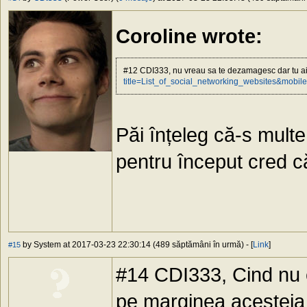
Coroline wrote:
#12 CDI333, nu vreau sa te dezamagesc dar tu a
title=List_of_social_networking_websites&mobil
Păi înțeleg că-s mult
pentru început cred că
by System at 2017-03-23 22:30:14 (489 săptămâni în urmă) - [
Link
]
#15
#14 CDI333, Cind nu e
pe marginea acestei