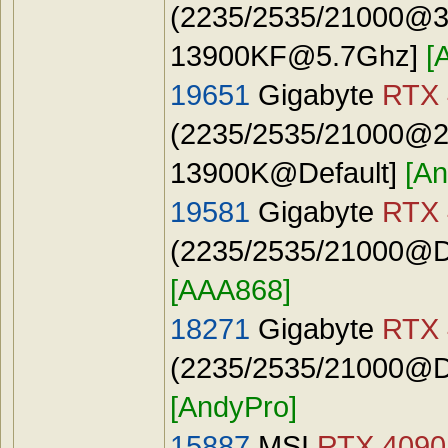
(2235/2535/21000@31
13900KF@5.7Ghz
]
[
19651
Gigabyte
RTX 
(2235/2535/21000@24
13900K@Default]
[An
19581
Gigabyte
RTX 
(2235/2535/21000@De
[AAA868]
18271
Gigabyte
RTX 
(2235/2535/21000@Def
[AndyPro]
15887
MSI
RTX 4090