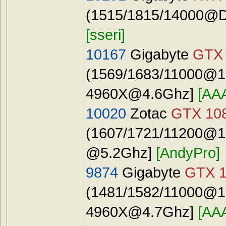
(1515/1815/14000@De
[sseri]
10167
Gigabyte
GTX 
(1569/1683/11000@16
4960X@4.6Ghz
]
[AA
10020
Zotac
GTX 108
(1607/1721/11200@16
@5.2Ghz]
[AndyPro]
9874
Gigabyte
GTX 1
(1481/1582/11000@16
4960X@4.7Ghz
]
[AA