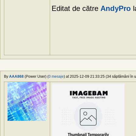
Editat de către
AndyPro
l
By
AAA868
(Power User) (
0 mesaje
) at 2025-12-09 21:33:25 (34 săptămâni în u