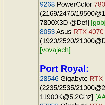
9268
PowerColor
78
(2169/2475/19500@19
7800X3D @Def]
[gobj
8053
Asus
RTX 4070
(1920/2520/21000@Def
[vovajech]
Port Royal:
28546
Gigabyte
RTX 
(2235/2535/21000@24
11900K@5.2Ghz
]
[A