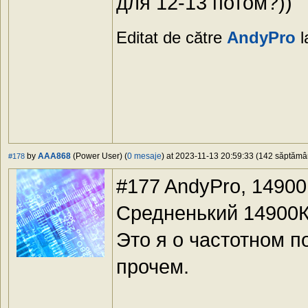
для 12-13 потом?))
Editat de către
AndyPro
l
by
AAA868
(Power User) (
0 mesaje
) at 2023-11-13 20:59:33 (142 săptămâni
#178
#177 AndyPro, 1490
Средненький 14900
Это я о частотном п
прочем.