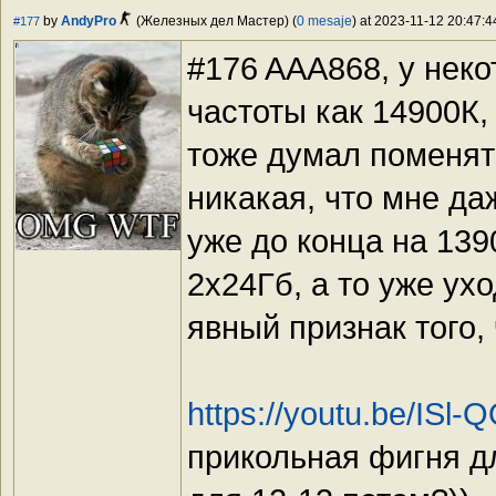
by
AndyPro
(Железных дел Мастер) (
0 mesaje
) at 2023-11-12 20:47:4
#177
#176 AAA868, у нек
частоты как 14900К,
тоже думал поменять
никакая, что мне даж
уже до конца на 139
2х24Гб, а то уже ух
явный признак того, 
https://youtu.be/IS
прикольная фигня д