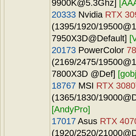
9900K@5.3Ghz
]
[AA
20333
Nvidia
RTX 30
(1395/1920/19500@15
7950X3D@Default]
[
20173
PowerColor
7
(2169/2475/19500@19
7800X3D @Def]
[gobj
18767
MSI
RTX 3080
(1365/1830/19000@Def
[AndyPro]
17017
Asus
RTX 407
(1920/2520/21000@Def