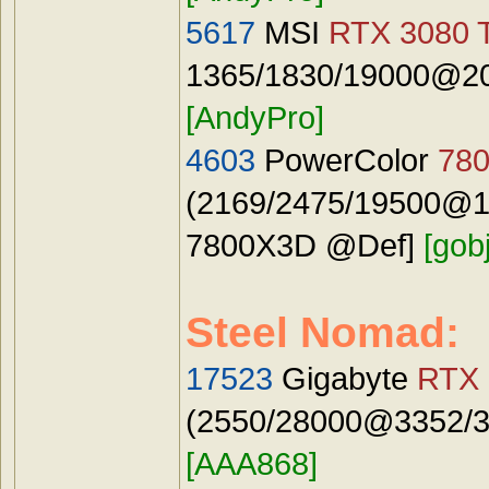
5617
MSI
RTX 3080 T
1365/1830/19000@20
[AndyPro]
4603
PowerColor
78
(2169/2475/19500@19
7800X3D @Def]
[gobj
Steel Nomad:
17523
Gigabyte
RTX 
(2550/28000@3352/34
[AAA868]