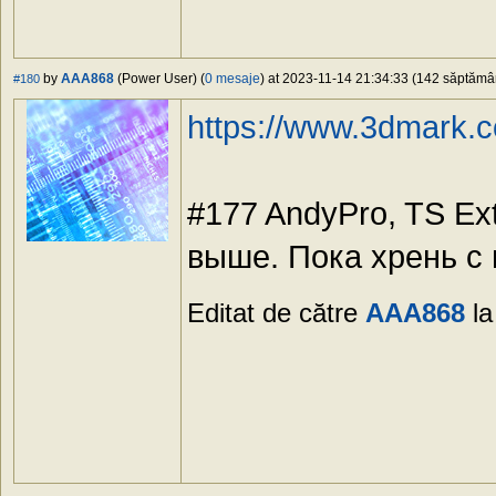
by
AAA868
(Power User) (
0 mesaje
) at 2023-11-14 21:34:33 (142 săptămâni
#180
https://www.3dmark
#177 AndyPro, TS Ex
выше. Пока хрень с
Editat de către
AAA868
la