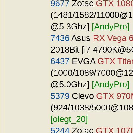
9677
Zotac
GTX 1080
(1481/1582/11000@16
@5.3Ghz]
[AndyPro]
7436
Asus
RX Vega 
2018Bit [i7 4790K@
6437
EVGA
GTX Tita
(1000/1089/7000@122
@5.0Ghz]
[AndyPro]
5379
Clevo
GTX 970
(924/1038/5000@1089
[olegt_20]
5244
Zotac
GTX 107