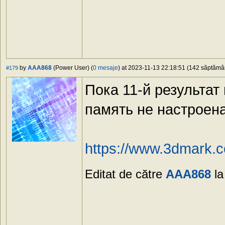
by
AAA868
(Power User) (
0 mesaje
) at 2023-11-13 22:18:51 (142 săptămâni
#179
Пока 11-й результат
память не настроена
https://www.3dmark
Editat de către
AAA868
la