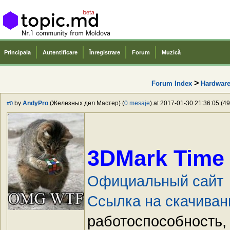
Principala
Autentificare
Înregistrare
Forum
Muzică
>
Forum Index
Hardwar
by
AndyPro
(Железных дел Мастер) (
0 mesaje
) at 2017-01-30 21:36:05 (49
#0
3DMark Time
Официальный сайт
Ссылка на скачиван
работоспособность,