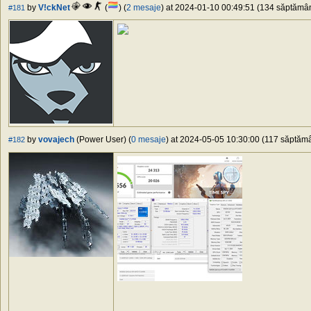
by
V!ckNet
(
) (
2 mesaje
) at 2024-01-10 00:49:51 (134 săptămâni
#181
by
vovajech
(Power User) (
0 mesaje
) at 2024-05-05 10:30:00 (117 săptămân
#182