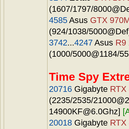
(1607/1797/8000@Defa
4585
Asus
GTX 970
(924/1038/5000@Def)
3742
...
4247
Asus
R9 
(1000/5000@1184/550
Time Spy Extr
20716
Gigabyte
RTX 
(2235/2535/21000@24
14900KF@6.0Ghz
]
[
20018
Gigabyte
RTX 