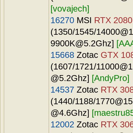
[vovajech]
16270
MSI
RTX 2080 
(1350/1545/14000@14
9900K@5.2Ghz
]
[AA
15668
Zotac
GTX 108
(1607/1721/11000@16
@5.2Ghz]
[AndyPro]
14537
Zotac
RTX 30
(1440/1188/1770@159
@4.6Ghz]
[maestru8
12002
Zotac
RTX 306