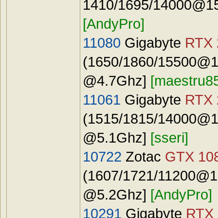
1410/1695/14000@15
[AndyPro]
11080
Gigabyte
RTX 
(1650/1860/15500@17
@4.7Ghz]
[maestru8
11061
Gigabyte
RTX 
(1515/1815/14000@16
@5.1Ghz]
[sseri]
10722
Zotac
GTX 108
(1607/1721/11200@16
@5.2Ghz]
[AndyPro]
10291
Gigabyte
RTX 