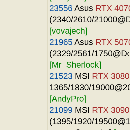
23556
Asus
RTX 4070
(2340/2610/21000@Def
[vovajech]
21965
Asus
RTX 507
(2329/2561/1750@Defa
[Mr_Sherlock]
21523
MSI
RTX 3080 
1365/1830/19000@207
[AndyPro]
21099
MSI
RTX 3090
(1395/1920/19500@15