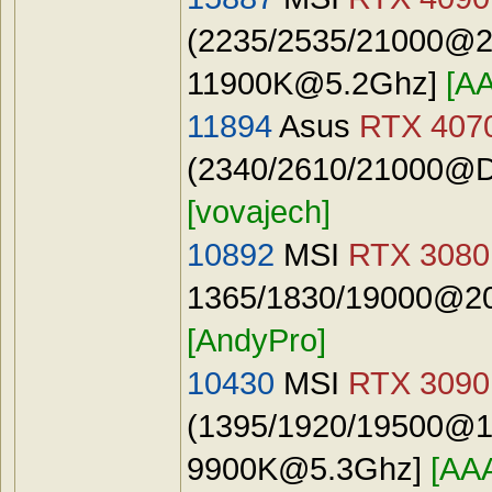
(2235/2535/21000@24
11900K@5.2Ghz
]
[A
11894
Asus
RTX 4070
(2340/2610/21000@Def
[vovajech]
10892
MSI
RTX 3080 
1365/1830/19000@20
[AndyPro]
10430
MSI
RTX 3090
(1395/1920/19500@15
9900K@5.3Ghz
]
[AA