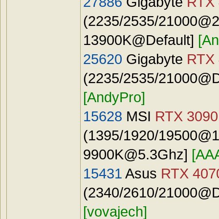
27886
Gigabyte
RTX 
(2235/2535/21000@24
13900K@Default]
[An
25620
Gigabyte
RTX 
(2235/2535/21000@Def
[AndyPro]
15628
MSI
RTX 3090
(1395/1920/19500@15
9900K@5.3Ghz
]
[AA
15431
Asus
RTX 4070
(2340/2610/21000@Def
[vovajech]