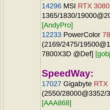
14296
MSI
RTX 3080 
1365/1830/19000@20
[AndyPro]
12233
PowerColor
7
(2169/2475/19500@19
7800X3D @Def]
[gobj
SpeedWay:
17027
Gigabyte
RTX 
(2550/28000@3352/34
[AAA868]