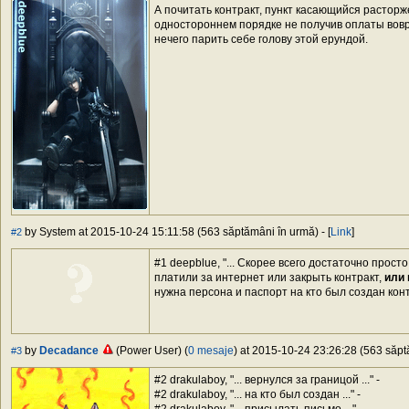
А почитать контракт, пункт касающийся расторже
одностороннем порядке не получив оплаты воврем
нечего парить себе голову этой ерундой.
by System at 2015-10-24 15:11:58 (563 săptămâni în urmă) - [
Link
]
#2
#1 deepblue, "... Скорее всего достаточно просто з
платили за интернет или закрыть контракт,
или 
нужна персона и паспорт на кто был создан кон
by
Decadance
(Power User) (
0 mesaje
) at 2015-10-24 23:26:28 (563 săptă
#3
#2 drakulaboy, "... вернулся за границой ..." -
#2 drakulaboy, "... на кто был создан ..." -