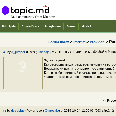
Principala
Autentificare
Înregistrare
Forum
Muzică
>
>
> Рас
Forum Index
Internet
Provideri
by
d_jumper
(User) (
0 mesaje
) at 2015-10-24 11:40:13 (563 săptămâni în urmă
#0
Здравствуйте!
Как расторгнуть контракт, если человек на кото
Возможно ли выслать электронное заявление?
Контракт безлимитный и какова цена растожен
*Вариант, как временно приостановить номер на
<< Prece
by
deepblue
(Power User) (
0 mesaje
) at 2015-10-24 12:00:06 (563 săptămâni 
#1