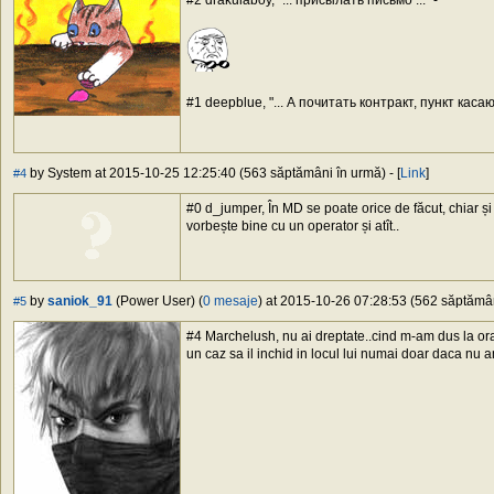
#2 drakulaboy, "... присылать письмо ..." -
#1 deepblue, "... А почитать контракт, пункт кас
by System at 2015-10-25 12:25:40 (563 săptămâni în urmă) - [
Link
]
#4
#0 d_jumper, În MD se poate orice de făcut, chiar ș
vorbește bine cu un operator și atît..
by
saniok_91
(Power User) (
0 mesaje
) at 2015-10-26 07:28:53 (562 săptămâni
#5
#4 Marchelush, nu ai dreptate..cind m-am dus la oran
un caz sa il inchid in locul lui numai doar daca nu am