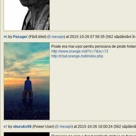
by
Pasager
(Fără bilet) (
0 mesaje
) at 2015-10-26 07:56:35 (562 săptămâni în 
#6
Poate era mai ușor pentru persoana de peste hotare
http://www.orange.md/?c=7&sc=72
http://chat.orange.md/index.php
by
oburuks98
(Power User) (
0 mesaje
) at 2015-10-26 16:00:24 (562 săptămân
#7