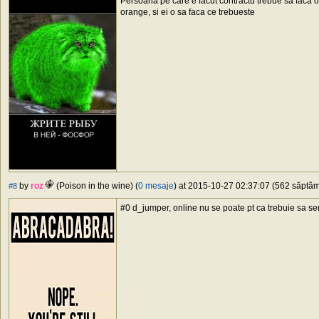
Persoana pe care e facut contractu trebue sa faca o 
orange, si ei o sa faca ce trebueste
by
roz
(Poison in the wine) (
0 mesaje
) at 2015-10-27 02:37:07 (562 săptămâ
#8
#0 d_jumper, online nu se poate pt ca trebuie sa s