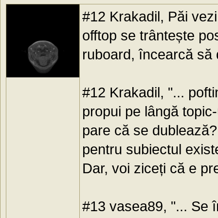
#12 Krakadil, Păi vezi
offtop se trântește po
ruboard, încearcă să d
#12 Krakadil, "... poft
propui pe lângă topic
pare că se dublează? O
pentru subiectul exist
Dar, voi ziceți că e p
#13 vasea89, "... Se 