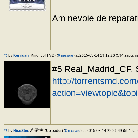
Am nevoie de reparat
by
Kerrigan
(Knight of TMD) (
0 mesaje
) at 2015-03-14 19:12:26 (594 săptămân
#6
#5 Real_Madrid_CF, Sc
http://torrentsmd.co
action=viewtopic&top
by
NiceStep
(Uploader) (
0 mesaje
) at 2015-03-14 22:26:49 (594 săpt
#7