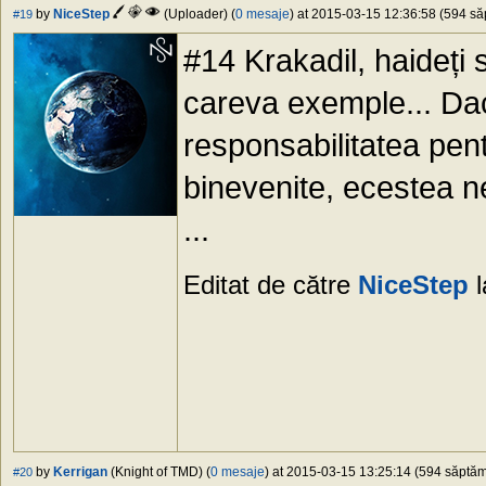
by
NiceStep
(Uploader) (
0 mesaje
) at 2015-03-15 12:36:58 (594 săp
#19
#14 Krakadil, haideți
careva exemple... Dac
responsabilitatea pen
binevenite, ecestea n
...
Editat de către
NiceStep
l
by
Kerrigan
(Knight of TMD) (
0 mesaje
) at 2015-03-15 13:25:14 (594 săptămâ
#20