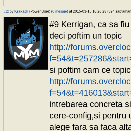
by
Krakadil
(Power User) (
0 mesaje
) at 2015-03-15 10:26:28 (594 săptămâni 
#12
#9 Kerrigan, ca sa fiu 
deci poftim un topic
http://forums.overclo
f=54&t=257286&star
si poftim cam ce topic
http://forums.overclo
f=54&t=416013&star
intrebarea concreta s
cere-config,si pentru 
alege fara sa faca alta