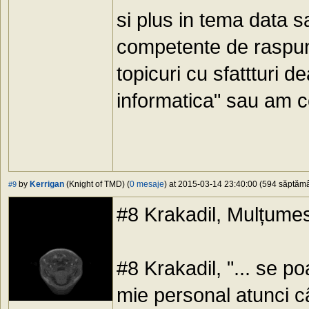
si plus in tema data s
competente de raspund
topicuri cu sfattturi d
informatica" sau am c
by
Kerrigan
(Knight of TMD) (
0 mesaje
) at 2015-03-14 23:40:00 (594 săptămân
#9
#8 Krakadil, Mulțume
#8 Krakadil, "... se po
mie personal atunci c