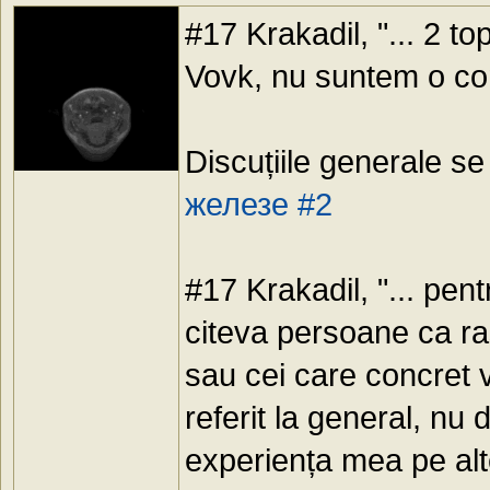
#17 Krakadil, "... 2 to
Vovk, nu suntem o co
Discuțiile generale se
железе #2
#17 Krakadil, "... pen
citeva persoane ca r
sau cei care concret 
referit la general, nu 
experiența mea pe alte