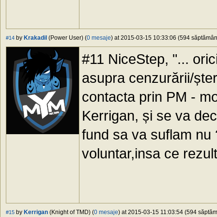
by
Krakadil
(Power User) (
0 mesaje
) at 2015-03-15 10:33:06 (594 săptămâni 
#14
#11 NiceStep, "... oric
asupra cenzurării/șter
contacta prin PM - m
Kerrigan, și se va deci
fund sa va suflam nu 
voluntar,insa ce rezul
by
Kerrigan
(Knight of TMD) (
0 mesaje
) at 2015-03-15 11:03:54 (594 săptămâ
#15