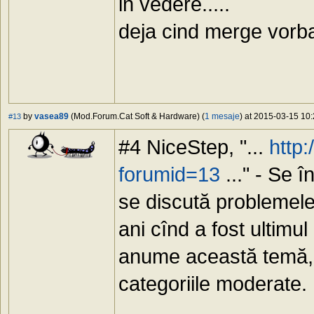
in vedere.....
deja cind merge vorb
by
vasea89
(Mod.Forum.Cat Soft & Hardware) (
1 mesaje
) at 2015-03-15 10:
#13
#4 NiceStep, "...
http
forumid=13
..." - Se 
se discută problemele
ani cînd a fost ultimu
anume această temă, c
categoriile moderate.