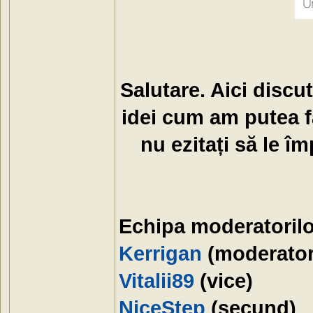
Salutare. Aici discu
idei cum am putea f
nu ezitați să le î
Echipa moderatoril
Kerrigan
(moderator 
Vitalii89
(vice)
NiceStep
(secund)