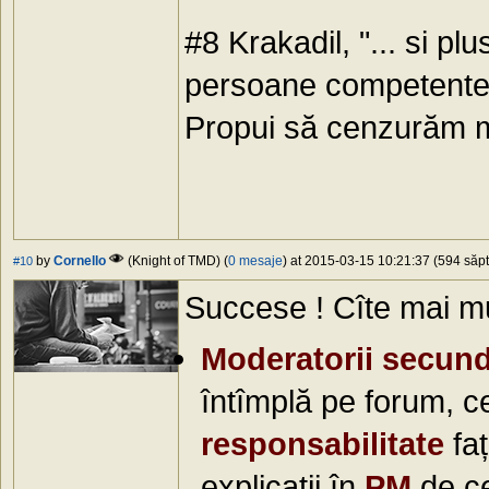
#8 Krakadil, "... si pl
persoane competente d
Propui să cenzurăm 
by
Cornello
(Knight of TMD) (
0 mesaje
) at 2015-03-15 10:21:37 (594 săpt
#10
Succese ! Cîte mai mu
Moderatorii secund
întîmplă pe forum, c
responsabilitate
faț
explicații în
PM
de ce