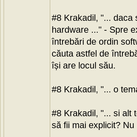
#8 Krakadil, "... daca
hardware ..." - Spre 
întrebări de ordin so
căuta astfel de întreb
își are locul său.
#8 Krakadil, "... o tem
#8 Krakadil, "... si alt
să fii mai explicit? Nu