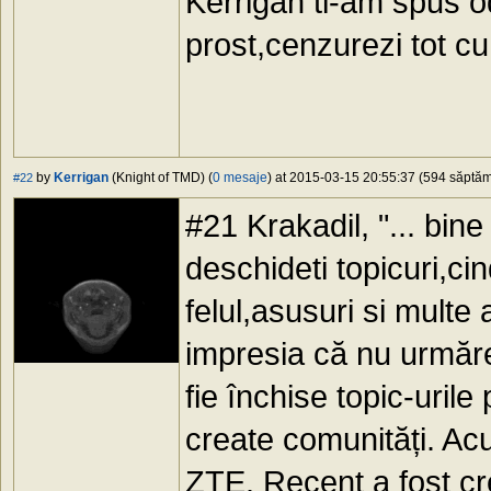
Kerrigan ti-am spus o
prost,cenzurezi tot cu
by
Kerrigan
(Knight of TMD) (
0 mesaje
) at 2015-03-15 20:55:37 (594 săptămâ
#22
#21 Krakadil, "... bine
deschideti topicuri,ci
felul,asusuri si multe
impresia că nu urmăreș
fie închise topic-urile
create comunități. A
ZTE. Recent a fost c