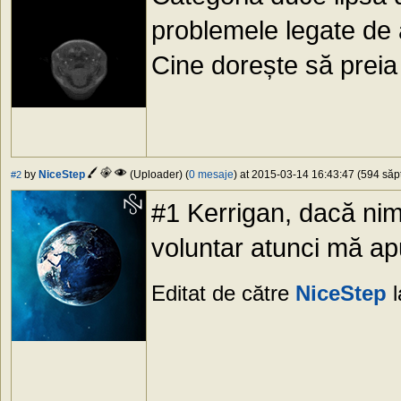
problemele legate de a
Cine dorește să prei
by
NiceStep
(Uploader) (
0 mesaje
) at 2015-03-14 16:43:47 (594 săpt
#2
#1 Kerrigan, dacă nim
voluntar atunci mă ap
Editat de către
NiceStep
l