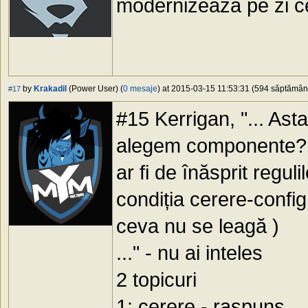
modernizează pe zi ce 
by
Krakadil
(Power User) (
0 mesaje
) at 2015-03-15 11:53:31 (594 săptămâni 
#17
#15 Kerrigan, "... Asta
alegem componente? N
ar fi de înăsprit regul
condiția cerere-config
ceva nu se leagă )
..." - nu ai inteles
2 topicuri
1: cerere - raspuns