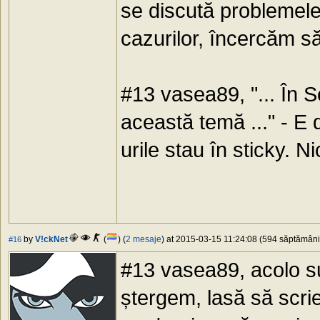
se discută problemele 
cazurilor, încercăm s
#13 vasea89, "... În 
această temă ..." - E 
urile stau în sticky. N
by
V!ckNet
(
) (
2 mesaje
) at 2015-03-15 11:24:08 (594 săptămâni 
#16
#13 vasea89, acolo sun
ștergem, lasă să scrie