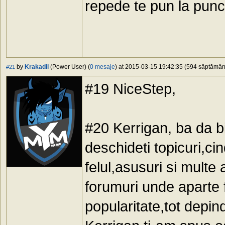
repede te pun la punc
by
Krakadil
(Power User) (
0 mesaje
) at 2015-03-15 19:42:35 (594 săptămâni 
#21
#19 NiceStep,
#20 Kerrigan, ba da bi
deschideti topicuri,ci
felul,asusuri si multe
forumuri unde aparte f
popularitate,tot depi