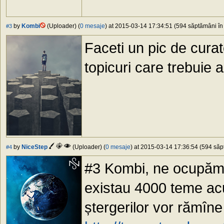
by
Kombi
(Uploader) (
0 mesaje
) at 2015-03-14 17:34:51 (594 săptămâni în 
#3
Faceti un pic de cura
topicuri care trebuie 
by
NiceStep
(Uploader) (
0 mesaje
) at 2015-03-14 17:36:54 (594 săpt
#4
#3 Kombi, ne ocupăm 
existau 4000 teme ac
ștergerilor vor rămîne 