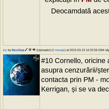
Deocamdată aces
by
NiceStep
(Uploader) (
0 mesaje
) at 2015-03-15 10:25:56 (594 săp
#11
#10 Cornello, oricine a
asupra cenzurării/șter
contacta prin PM - m
Kerrigan, și se va dec