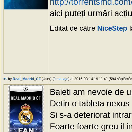
http://torrentsmd.co
aici puteți urmări acțiu
Editat de către
NiceStep
l
by
Real_Madrid_CF
(User) (
0 mesaje
) at 2015-03-14 19:11:41 (594 săptămâni
#5
Baieti am nevoie de u
Detin o tableta nexus
Si s-a deteriorat intra
Foarte foarte greu il i