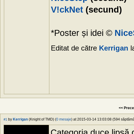
V!ckNet
(secund)
*Poster și idei ©
Nice
Editat de către
Kerrigan
l
<< Prece
by
Kerrigan
(Knight of TMD) (
0 mesaje
) at 2015-03-14 13:03:08 (594 săptămân
#1
Categoria duce lipsă d