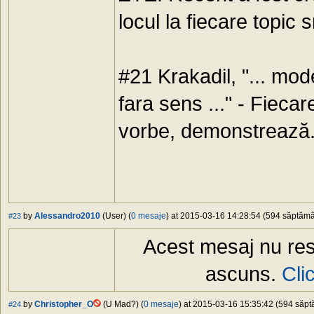
locul la fiecare topic
#21 Krakadil, "... mod
fara sens ..." - Fieca
vorbe, demonstrează.
by
Alessandro2010
(User) (
0 mesaje
) at 2015-03-16 14:28:54 (594 săptămân
#23
Acest mesaj nu res
ascuns.
Cli
by
Christopher_O
(U Mad?) (
0 mesaje
) at 2015-03-16 15:35:42 (594 săptă
#24