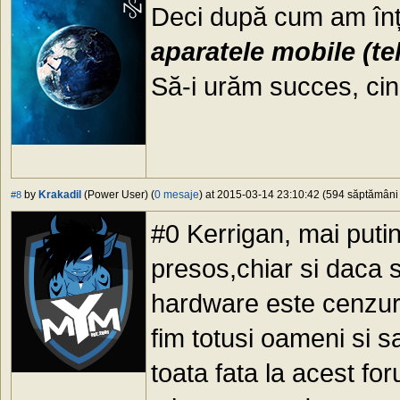
Deci după cum am în
aparatele mobile (tel
Să-i urăm succes, cin
by
Krakadil
(Power User) (
0 mesaje
) at 2015-03-14 23:10:42 (594 săptămâni î
#8
#0 Kerrigan, mai puti
presos,chiar si daca 
hardware este cenzura
fim totusi oameni si 
toata fata la acest fo