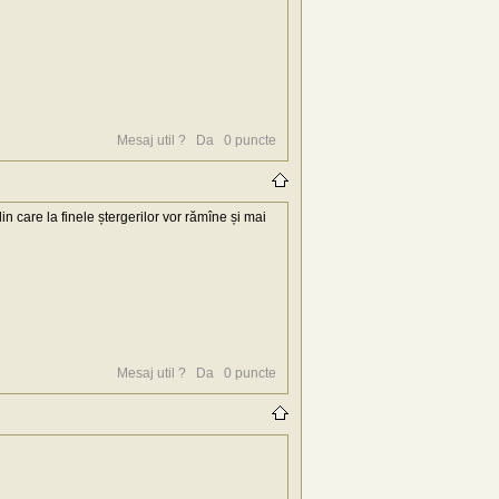
Mesaj util ?
Da
0
puncte
care la finele ștergerilor vor rămîne și mai
Mesaj util ?
Da
0
puncte