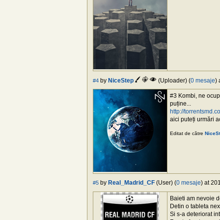
by
NiceStep
(Uploader) (
0 mesaje
)
#4
#3 Kombi, ne ocupă
puține...
http://torrentsmd
aici puteți urmări a
Editat de către
NiceS
by
Real_Madrid_CF
(User) (
0 mesaje
) at 20
#5
Baieti am nevoie d
Detin o tableta ne
Si s-a deteriorat in