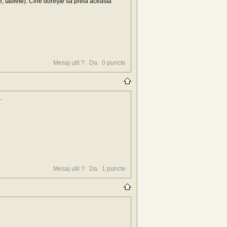
, tablete). Cine dorește să preia această
Mesaj util ?
Da
0
puncte
.
Mesaj util ?
Da
1
puncte