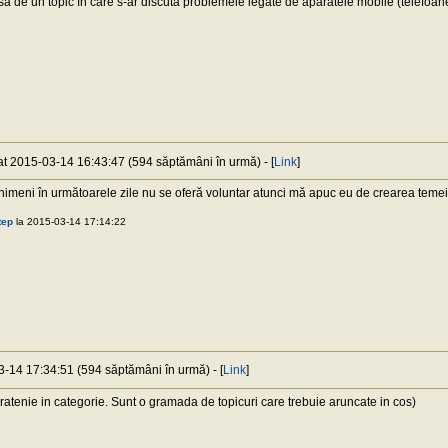
să de un topic în care s-ar discuta problemele legate de aparatele mobile (telefoane
 at 2015-03-14 16:43:47 (594 săptămâni în urmă) - [
Link
]
nimeni în următoarele zile nu se oferă voluntar atunci mă apuc eu de crearea temei
tep
la 2015-03-14 17:14:22
3-14 17:34:51 (594 săptămâni în urmă) - [
Link
]
ratenie in categorie. Sunt o gramada de topicuri care trebuie aruncate in cos)