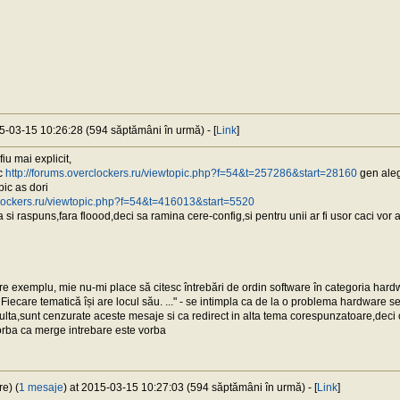
15-03-15 10:26:28 (594 săptămâni în urmă) - [
Link
]
iu mai explicit,
ic
http://forums.overclockers.ru/viewtopic.php?f=54&t=257286&start=28160
gen ale
pic as dori
rclockers.ru/viewtopic.php?f=54&t=416013&start=5520
 si raspuns,fara floood,deci sa ramina cere-config,si pentru unii ar fi usor caci vor 
pre exemplu, mie nu-mi place să citesc întrebări de ordin software în categoria hardw
Fiecare tematică își are locul său. ..." - se intimpla ca de la o problema hardware 
ulta,sunt cenzurate aceste mesaje si ca redirect in alta tema corespunzatoare,deci ca
rba ca merge intrebare este vorba
e) (
1 mesaje
) at 2015-03-15 10:27:03 (594 săptămâni în urmă) - [
Link
]