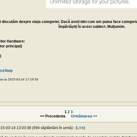
i discutăm despre viața categoriei. Dacă aveți idei cum am putea face categoria 
împărtășiți în acest subiect. Mulțumim.
ilor Hardware:
or principal)
)
iceStep
gan
la 2015-03-14 17:16:54
1
2
3
<< Precedenta
Următoarea >>
015-03-14 13:03:08 (594 săptămâni în urmă) - [
Link
]