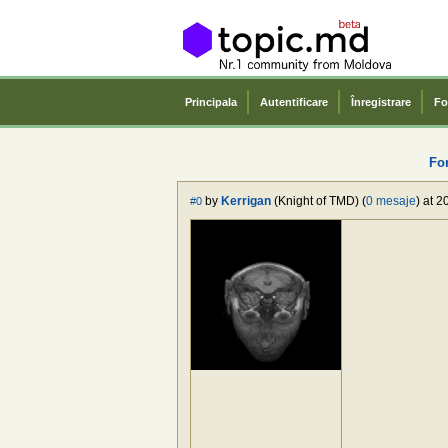
Principala
Autentificare
Înregistrare
Fo
Fo
by
Kerrigan
(Knight of TMD) (
0 mesaje
) at 
#0