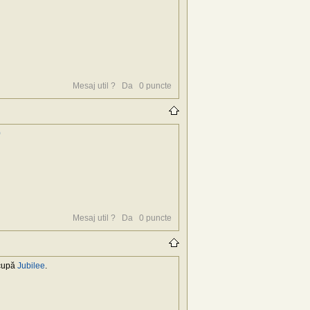
Mesaj util ?
Da
0
puncte
0
Mesaj util ?
Da
0
puncte
cupă
Jubilee
.