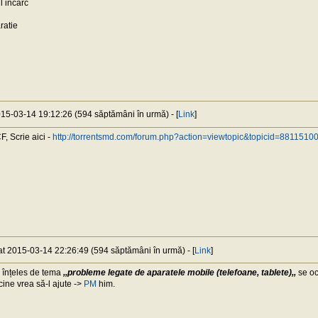
l incarc
ratie
015-03-14 19:12:26 (594 săptămâni în urmă) - [
Link
]
, Scrie aici -
http://torrentsmd.com/forum.php?action=viewtopic&topicid=8811510
 at 2015-03-14 22:26:49 (594 săptămâni în urmă) - [
Link
]
înțeles de tema
,,probleme legate de aparatele mobile (telefoane, tablete),,
se o
ine vrea să-l ajute ->
PM
him.