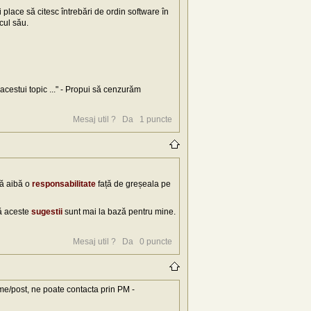
 place să citesc întrebări de ordin software în
cul său.
acestui topic ..." - Propui să cenzurăm
Mesaj util ?
Da
1
puncte
Să aibă o
responsabilitate
față de greșeala pe
 aceste
sugestii
sunt mai la bază pentru mine.
Mesaj util ?
Da
0
puncte
teme/post, ne poate contacta prin PM -