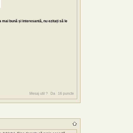
mai bună și interesantă, nu ezitați să le
Mesaj util ?
Da
16
puncte