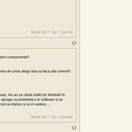
Mesaj util ?
Da
1
puncte
gere componente!!
avea de unde alege fara sa faca alta cerere!!!
are. Nu au ce căuta astfel de întrebări în
se ajunge ca problema e in software si se
m ai inteles ce ai in vedere.....
Mesaj util ?
Da
0
puncte