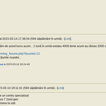
 at 2015-03-14 17:36:54 (594 săptămâni în urmă) - [
Link
]
m de acest lucru acum... 1 lună în urmă existau 4000 teme acum au rămas 2000 din 
.com/log_forums.php?forumid=13
cțiunile noastre...
tep
la 2015-03-14 18:24:40
15-03-14 19:11:41 (594 săptămâni în urmă) - [
Link
]
e un centru specializat
xus 7 2snd gen
trarea la usb