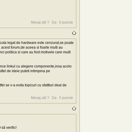
Mesaj util ?
Da
0
puncte
scuta legat de hardware este cenzurat,se poate
a acest forum,de aceea si foarte multi au
ci politica si care au fost motivele care multi
 arunce linkul cu alegere componente,insa acolo
tfel de ideie puteti intimpina pe
l se v-a evita topicuri cu sfattturi deal de
Mesaj util ?
Da
5
puncte
să verific!