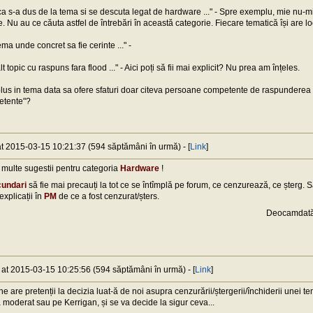
aca s-a dus de la tema si se descuta legat de hardware ..." - Spre exemplu, mie nu-mi
 Nu au ce căuta astfel de întrebări în această categorie. Fiecare tematică își are lo
tema unde concret sa fie cerinte ..." -
alt topic cu raspuns fara flood ..." - Aici poți să fii mai explicit? Nu prea am înțeles.
i plus in tema data sa ofere sfaturi doar citeva persoane competente de raspunderea 
etente"?
at 2015-03-15 10:21:37 (594 săptămâni în urmă) - [
Link
]
 multe sugestii pentru categoria
Hardware
!
cundari
să fie mai precauți la tot ce se întîmplă pe forum, ce cenzurează, ce șterg. 
explicații în
PM
de ce a fost cenzurat/șters.
Deocamdată
) at 2015-03-15 10:25:56 (594 săptămâni în urmă) - [
Link
]
ne are pretenții la decizia luat-ă de noi asupra cenzurării/ștergerii/închiderii unei 
 moderat sau pe Kerrigan, și se va decide la sigur ceva...