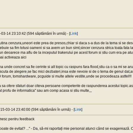
5-03-14 23:10:42 (594 săptămâni în urmă) - [
Link
]
utina cenzura,uneori este prea de presos,chiar si daca s-a dus de la tema si se de
rebuie sa fim totusi oameni si sa avem un bun simt,sincer cenzura strica toata fata l
pun deoarece ma aflu de la inceputul trakerului pe acest forum si stiu cum era pe atun
ai activeaza aici
ema unde concret sa fie cerinte si alt topic cu raspuns fara flood,stiu ca o sa mi se
scuta de alegere,se fac mici dezbateri,insa este nevoie si de o tema de genul dat,as
D forum, tomshardware, pcguide si multe altele vestite,unde se procedeaza astfel!!!
a sa ofere sfaturi doar citeva persoane competente de raspunderea acestui topic.astfe
at profu de informatica" sau am comp acasa si stiu multe,,,
015-03-14 23:40:00 (594 săptămâni în urmă) - [
Link
]
umesc pentru feedback
e poate de evitat? ..." - Da, să-mi raportați mie personal atunci când se exagerează. O 