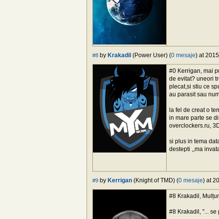
by
Krakadil
(Power User) (
0 mesaje
) at 201
#8
#0 Kerrigan, mai p
de evitat? uneori t
plecat,si stiu ce s
au parasit sau num
la fel de creat o t
in mare parte se di
overclockers.ru, 3
si plus in tema dat
destepti ,,ma invat
by
Kerrigan
(Knight of TMD) (
0 mesaje
) at 2
#9
#8 Krakadil, Mulț
#8 Krakadil, "... s