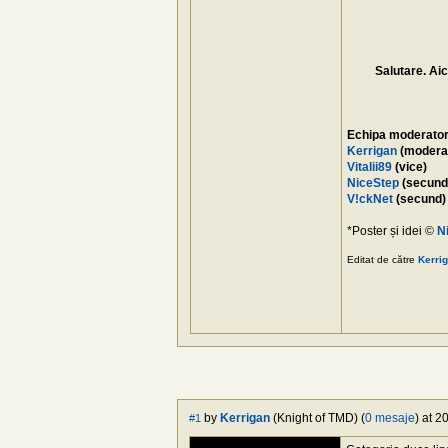
Salutare. Aic
Echipa moderator
Kerrigan
(moderat
Vitalii89
(vice)
NiceStep
(secund
V!ckNet
(secund)
*Poster și idei ©
N
Editat de către
Kerri
by
Kerrigan
(Knight of TMD) (
0 mesaje
) at 2
#1