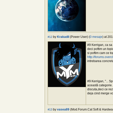
by
Krakadil
(Power User) (
0 mesaje
) at 20
#12
#9 Kerrigan, ca sa f
deci poftim un top
si poftim cam ce to
http://forums.ove
intrebarea concreta
#9 Kerrigan, "... S
această categorie. 
discuta,deci ce rez
deja cind merge vo
by
vasea89
(Mod.Forum.Cat Soft & Hardwar
#13