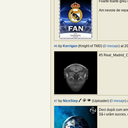
Foarte foarte greu i
Am nevoie de repa
by
Kerrigan
(Knight of TMD) (
0 mesaje
) at 2
#6
#5 Real_Madrid_CF
by
NiceStep
(Uploader) (
0 mesaje
)
#7
Deci după cum am 
Să-i urăm succes, c