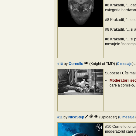
#8 Krakadil, "... d
categoria hardware.
#8 Krakadil, "... o 
#8 Krakadil, "... si 
#8 Krakadil, "... s
mesajele "necomp
by
Cornello
(Knight of TMD) (
0 mesaje
) 
#10
Succese ! Cîte mai
Moderatorii se
care a comis-o, 
by
NiceStep
(Uploader) (
0 mesaje
#11
#10 Cornello, orici
moderatorul care a