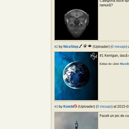
Categoria duce lip
ramură?
by
NiceStep
(Uploader) (
0 mesaje
)
#2
#1 Kerrigan, dacă 
Editat de către
NiceS
by
Kombi
(Uploader) (
0 mesaje
) at 2015-0
#3
Faceti un pic de cu