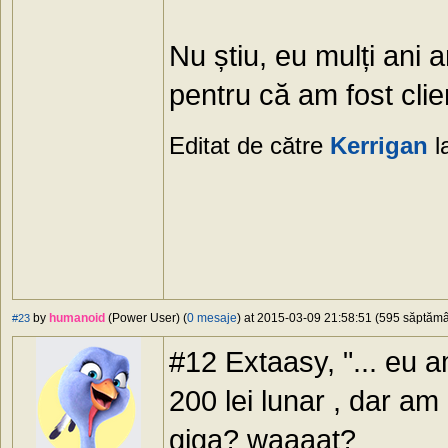
Nu știu, eu mulți ani 
pentru că am fost clien
Editat de către
Kerrigan
l
by
humanoid
(Power User) (
0 mesaje
) at 2015-03-09 21:58:51 (595 săptămân
#23
#12 Extaasy, "... eu 
200 lei lunar , dar am 
giga? waaaat?