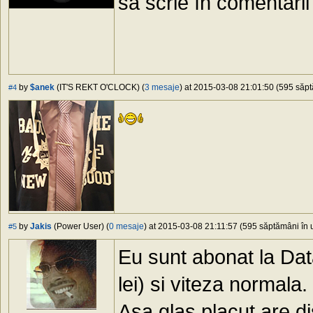
să scrie în comentarii
by
$anek
(IT'S REKT O'CLOCK) (
3 mesaje
) at 2015-03-08 21:01:50 (595 săpt
#4
by
Jakis
(Power User) (
0 mesaje
) at 2015-03-08 21:11:57 (595 săptămâni în u
#5
Eu sunt abonat la Da
lei) si viteza normala.
Asa glas placut are 