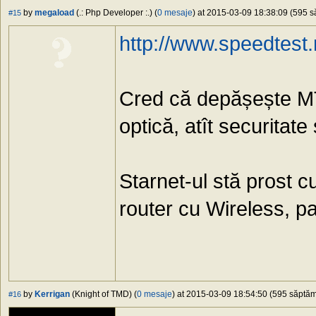
by
megaload
(.: Php Developer :.) (
0 mesaje
) at 2015-03-09 18:38:09 (595 să
#15
http://www.speedtest
Cred că depășește MT
optică, atît securitate 
Starnet-ul stă prost 
router cu Wireless, p
by
Kerrigan
(Knight of TMD) (
0 mesaje
) at 2015-03-09 18:54:50 (595 săptămâ
#16