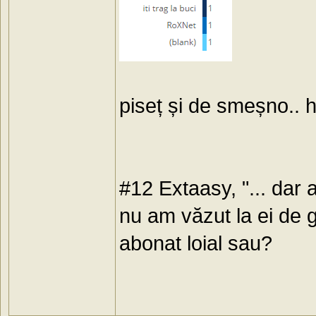
piseț și de smeșno..
#12 Extaasy, "... dar 
nu am văzut la ei de g
abonat loial sau?