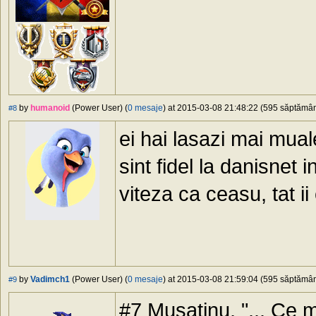
by
humanoid
(Power User) (
0 mesaje
) at 2015-03-08 21:48:22 (595 săptămâni
#8
ei hai lasazi mai mual
sint fidel la danisnet 
viteza ca ceasu, tat ii
by
Vadimch1
(Power User) (
0 mesaje
) at 2015-03-08 21:59:04 (595 săptămâni
#9
#7 Musatinu, "... Ce m