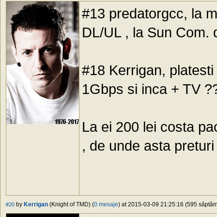
#13 predatorgcc, la 
DL/UL , la Sun Com. 
#18 Kerrigan, platesti
1Gbps si inca + TV ??
La ei 200 lei costa p
, de unde asta preturi
by
Kerrigan
(Knight of TMD) (
0 mesaje
) at 2015-03-09 21:25:16 (595 săptămâ
#20