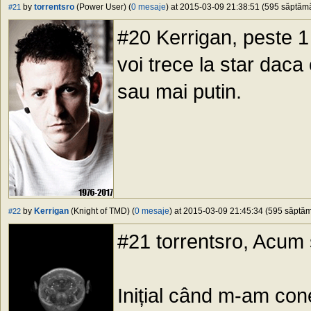
by
torrentsro
(Power User) (
0 mesaje
) at 2015-03-09 21:38:51 (595 săptămân
#21
#20 Kerrigan, peste 1
voi trece la star daca
sau mai putin.
by
Kerrigan
(Knight of TMD) (
0 mesaje
) at 2015-03-09 21:45:34 (595 săptămâ
#22
#21 torrentsro, Acum 
Inițial când m-am conec