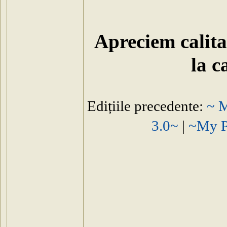
Apreciem calitat
la c
Edițiile precedente:
~ M
3.0~
|
~My P