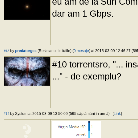
eu am de la Sun Comun
dar am 1 Gbps.
by
predatorgcc
(Resistance is futile) (
0 mesaje
) at 2015-03-09 12:46:27 (595
#13
#10 torrentsro, "... i
..." - de exemplu?
by System at 2015-03-09 13:50:09 (595 săptămâni în urmă) - [
Link
]
#14