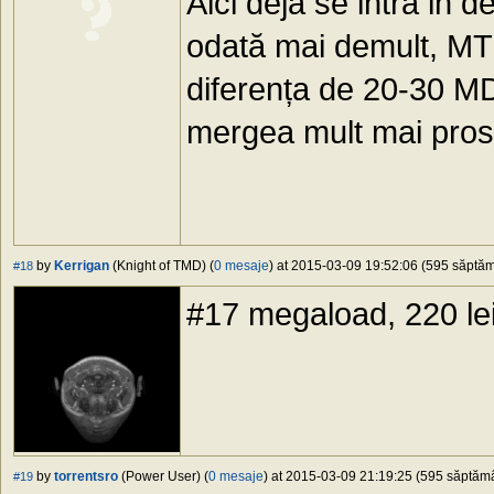
Aici deja se intră in d
odată mai demult, MTC-
diferența de 20-30 MDL
mergea mult mai prost
by
Kerrigan
(Knight of TMD) (
0 mesaje
) at 2015-03-09 19:52:06 (595 săptămâ
#18
#17 megaload, 220 lei,
by
torrentsro
(Power User) (
0 mesaje
) at 2015-03-09 21:19:25 (595 săptămân
#19