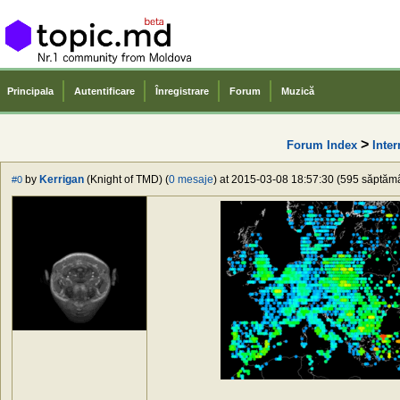
Principala
Autentificare
Înregistrare
Forum
Muzică
>
Forum Index
Inter
by
Kerrigan
(Knight of TMD) (
0 mesaje
) at 2015-03-08 18:57:30 (595 săptămân
#0