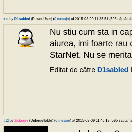
by
D1sabled
(Power User) (
0 mesaje
) at 2015-03-09 11:35:51 (595 săptămâni
#11
Nu stiu cum sta in capi
aiurea, imi foarte rau
StarNet. Nu se merita
Editat de către
D1sabled
l
by
Extaasy
(Unforgettable) (
0 mesaje
) at 2015-03-09 11:46:13 (595 săptămân
#12