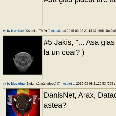
by
Kerrigan
(Knight of TMD) (
0 mesaje
) at 2015-03-08 21:15:37 (595 săptămân
#6
#5 Jakis, "... Asa glas
la un ceai? )
by
Musatinu
(Ştefan să mă judece) (
7 mesaje
) at 2015-03-08 21:25:53 (595 s
#7
DanisNet, Arax, Dat
astea?