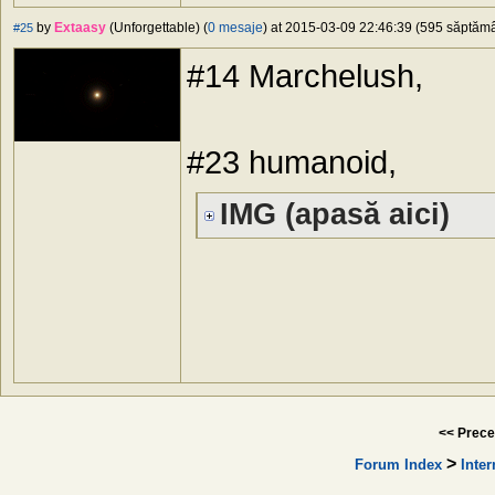
by
Extaasy
(Unforgettable) (
0 mesaje
) at 2015-03-09 22:46:39 (595 săptămân
#25
#14 Marchelush,
#23 humanoid,
IMG (apasă aici)
<< Prece
>
Forum Index
Inter