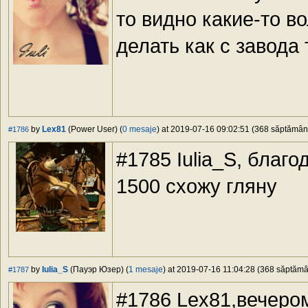
то видно какие-то в
делать как с завода 
by
Lex81
(Power User) (
0 mesaje
) at 2019-07-16 09:02:51 (368 săptămâni 
#1786
#1785 Iulia_S, благ
1500 схожу гляну
by
Iulia_S
(Пауэр Юзер) (
1 mesaje
) at 2019-07-16 11:04:28 (368 săptămân
#1787
#1786 Lex81,вечеро