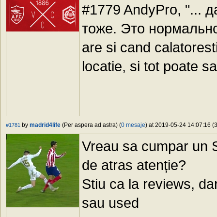
#1779 AndyPro, "... 
тоже. Это нормально. 
are si cand calatoresti
locatie, si tot poate
by
madrid4life
(Per aspera ad astra) (
0 mesaje
) at 2019-05-24 14:07:16 (3
#1781
Vreau sa cumpar un S
de atras atenție?
Stiu ca la reviews, d
sau used