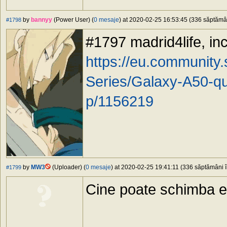
by
bannyy
(Power User) (
0 mesaje
) at 2020-02-25 16:53:45 (336 săptămâni
#1798
#1797 madrid4life, inc
https://eu.community
Series/Galaxy-A50-q
p/1156219
by
MW3
(Uploader) (
0 mesaje
) at 2020-02-25 19:41:11 (336 săptămâni în
#1799
Cine poate schimba e