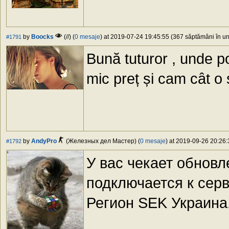
by
Boocks
(//) (
0 mesaje
) at 2019-07-24 19:45:55 (367 săptămâni în urm
#1791
Bună tuturor , unde po
mic preț și cam cât o 
by
AndyPro
(Железных дел Мастер) (
0 mesaje
) at 2019-09-26 20:26:
#1792
У вас чекает обновл
подключается к серв
Регион SEK Украина