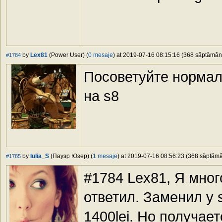
by
Lex81
(Power User) (
0 mesaje
) at 2019-07-16 08:15:16 (368 săptămâni 
#1784
Посоветуйте нормал
на s8
by
Iulia_S
(Пауэр Юзер) (
1 mesaje
) at 2019-07-16 08:56:23 (368 săptămân
#1785
#1784 Lex81, Я много
ответил. Заменил у s
1400lei. Но получает