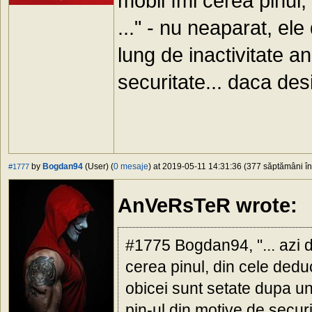
mobil îmi cerea pinul,
..." - nu neaparat, el
lung de inactivitate a
securitate... daca desi
by
Bogdan94
(User) (
0 mesaje
) at 2019-05-11 14:31:36 (377 săptămâni în 
#1777
AnVeRsTeR wrote:
#1775 Bogdan94, "... azi 
cerea pinul, din cele deduc
obicei sunt setate dupa un
pin-ul din motive de securi