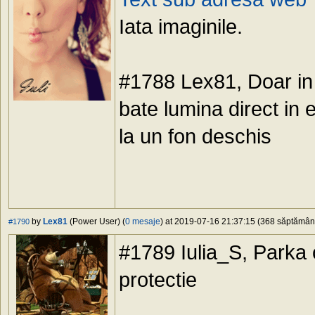
Iata imaginile.
#1788 Lex81, Doar in 
bate lumina direct in e
la un fon deschis
by
Lex81
(Power User) (
0 mesaje
) at 2019-07-16 21:37:15 (368 săptămâni 
#1790
#1789 Iulia_S, Parka 
protectie