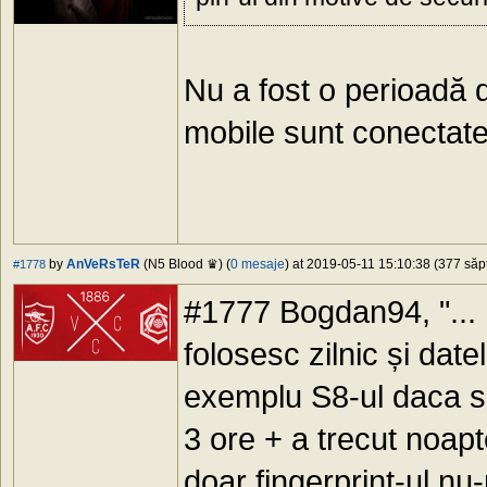
Nu a fost o perioadă d
mobile sunt conectat
by
AnVeRsTeR
(N5 Blood ♛) (
0 mesaje
) at 2019-05-11 15:10:38 (377 săpt
#1778
#1777 Bogdan94, "... 
folosesc zilnic și date
exemplu S8-ul daca s
3 ore + a trecut noap
doar fingerprint-ul n