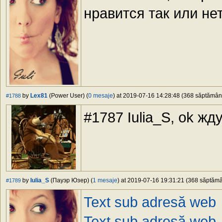
нравится так или не
by
Lex81
(Power User) (
0 mesaje
) at 2019-07-16 14:28:48 (368 săptămâni 
#1788
#1787 Iulia_S, ok жд
by
Iulia_S
(Пауэр Юзер) (
1 mesaje
) at 2019-07-16 19:31:21 (368 săptămân
#1789
Text sub adresă web
Text sub adresă web