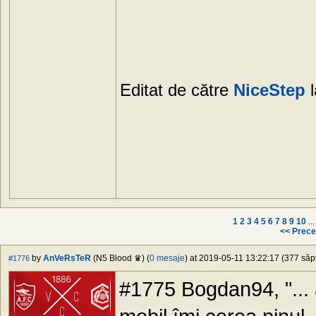
Editat de către
NiceStep
l
1
2
3
4
5
6
7
8
9
10
..
<< Prece
by
AnVeRsTeR
(N5 Blood ♛) (
0 mesaje
) at 2019-05-11 13:22:17 (377 săpt
#1776
#1775 Bogdan94, "... 