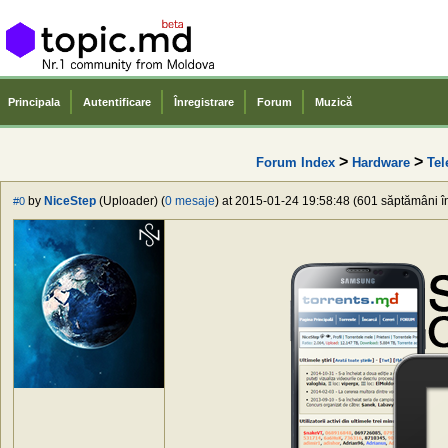
Principala
Autentificare
Înregistrare
Forum
Muzică
>
>
Forum Index
Hardware
Tel
by
NiceStep
(Uploader) (
0 mesaje
) at 2015-01-24 19:58:48 (601 săptămâni în
#0