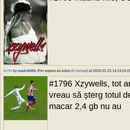
by
madrid4life
(Per aspera ad astra) (
0 mesaje
) at 2020-02-25 14:24:24 (3
#1797
#1796 Xzywells, tot ar
vreau să șterg totul de
macar 2,4 gb nu au