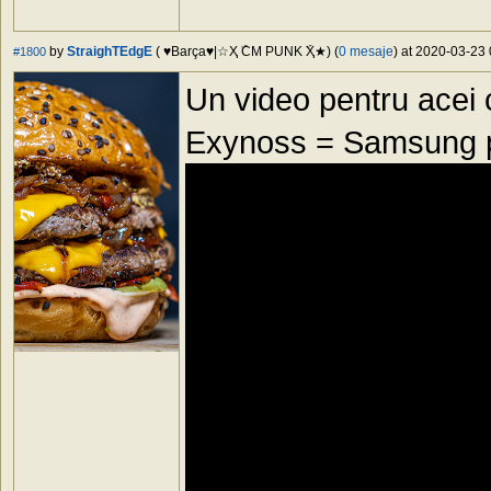
by
StraighTEdgE
( ♥Barça♥|☆Ҳ ۜCM PUNK ۜҲ★) (
0 mesaje
) at 2020-03-23 
#1800
Un video pentru acei
Exynoss = Samsung 