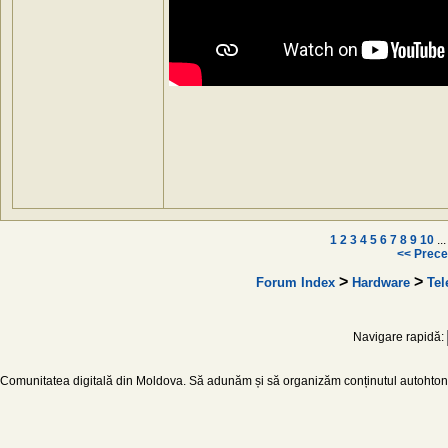
1
2
3
4
5
6
7
8
9
10
..
<< Prece
>
>
Forum Index
Hardware
Tel
Navigare rapidă:
Comunitatea digitală din Moldova. Să adunăm și să organizăm conținutul autohton d