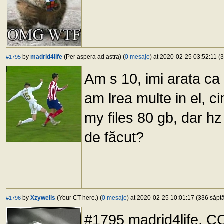
by
madrid4life
(Per aspera ad astra) (
0 mesaje
) at 2020-02-25 03:52:11 (3
#1795
Am s 10, imi arata ca
am lrea multe in el, c
my files 80 gb, dar hz
de făcut?
by
Xzywells
(Your CT here.) (
0 mesaje
) at 2020-02-25 10:01:17 (336 săptă
#1796
#1795 madrid4life, CC