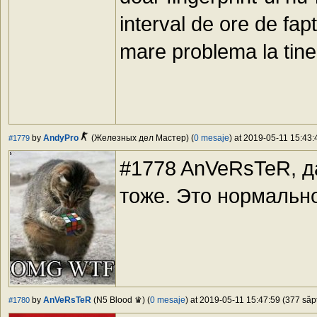
interval de ore de fap
mare problema la tine
by
AndyPro
(Железных дел Мастер) (
0 mesaje
) at 2019-05-11 15:43:
#1779
#1778 AnVeRsTeR, д
тоже. Это нормальн
by
AnVeRsTeR
(N5 Blood ♛) (
0 mesaje
) at 2019-05-11 15:47:59 (377 săpt
#1780