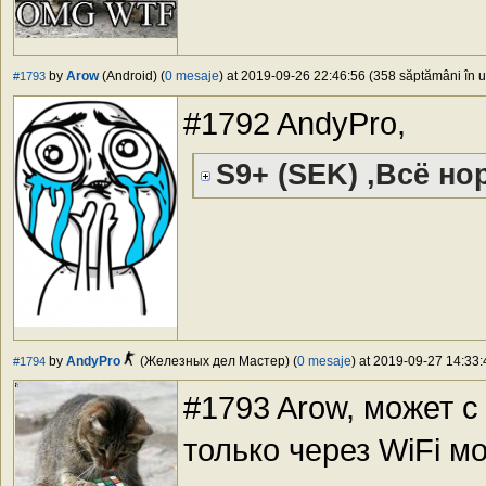
by
Arow
(Android) (
0 mesaje
) at 2019-09-26 22:46:56 (358 săptămâni în ur
#1793
#1792 AndyPro,
S9+ (SEK) ,Всё нор
by
AndyPro
(Железных дел Мастер) (
0 mesaje
) at 2019-09-27 14:33:
#1794
#1793 Arow, может с
только через WiFi м