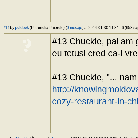
by
polobok
(Petrunelia Paierele) (
0 mesaje
) at 2014-01-30 14:34:56 (653 săp
#14
#13 Chuckie, pai am g
eu totusi cred ca-i vr
#13 Chuckie, "... nam a
http://knowingmoldov
cozy-restaurant-in-ch