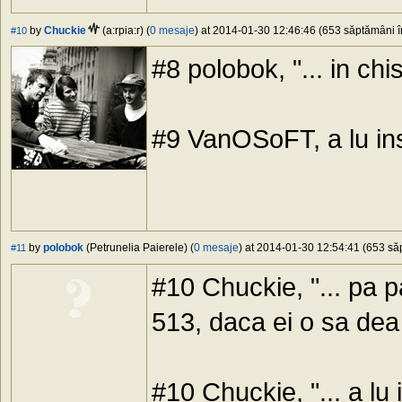
by
Chuckie
(a:rpia:r) (
0 mesaje
) at 2014-01-30 12:46:46 (653 săptămâni în
#10
#8 polobok, "... in ch
#9 VanOSoFT, a lu ins
by
polobok
(Petrunelia Paierele) (
0 mesaje
) at 2014-01-30 12:54:41 (653 săp
#11
#10 Chuckie, "... pa p
513, daca ei o sa dea 
#10 Chuckie, "... a lu i