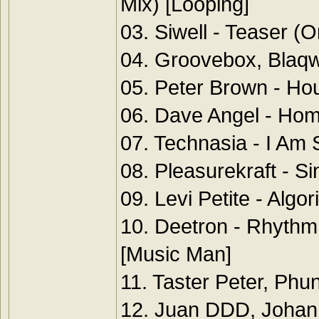
Mix) [Looping]
03. Siwell - Teaser (O
04. Groovebox, Blaqwe
05. Peter Brown - Hou
06. Dave Angel - Homa
07. Technasia - I Am 
08. Pleasurekraft - Sin
09. Levi Petite - Algor
10. Deetron - Rhythm
[Music Man]
11. Taster Peter, Phun
12. Juan DDD, Johan D