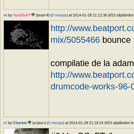
by
VanOSoFT
(brain-fi) (
0 mesaje
) at 2014-01-28 21:12:36 (653 săptămâni î
#6
http://www.beatport.c
mix/5055466
bounce
compilatie de la adam 
http://www.beatport.
drumcode-works-96-
by
Chuckie
(a:rpia:r) (
0 mesaje
) at 2014-01-28 21:18:24 (653 săptămâni în 
#7