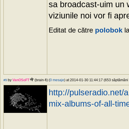
sa broadcast-uim un w
viziunile noi vor fi apr
Editat de către
polobok
la
by
VanOSoFT
(brain-fi) (
0 mesaje
) at 2014-01-30 11:44:17 (653 săptămâni î
#9
http://pulseradio.net
mix-albums-of-all-tim