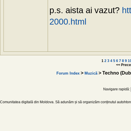
p.s. aista ai vazut?
ht
2000.html
1
2
3
4
5
6
7
8
9
1
<< Prece
>
> Techno (Dub
Forum Index
Muzică
Navigare rapidă:
Comunitatea digitală din Moldova. Să adunăm și să organizăm conținutul autohton d