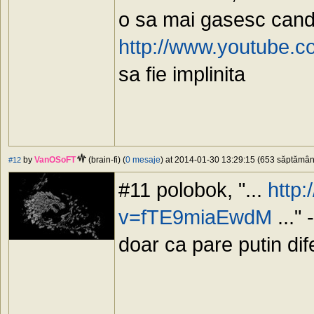
o sa mai gasesc candv
http://www.youtube
sa fie implinita
by
VanOSoFT
(brain-fi) (
0 mesaje
) at 2014-01-30 13:29:15 (653 săptămâni 
#12
#11 polobok, "...
http
v=fTE9miaEwdM
..."
doar ca pare putin dife