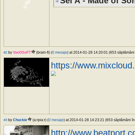
Sei A - Made of So
by
VanOSoFT
(brain-fi) (
0 mesaje
) at 2014-01-28 14:20:01 (653 săptămâni î
#2
https://www.mixcloud
by
Chuckie
(a:rpia:r) (
0 mesaje
) at 2014-01-28 14:23:21 (653 săptămâni în 
#3
http://www.beatport.c