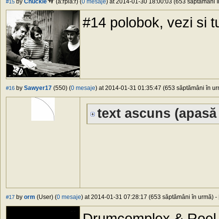
by
Chuckie
(a:rpia:r) (
0 mesaje
) at 2014-01-30 18:00:03 (653 săptămâni în
#15
#14 polobok, vezi si t
by
Sawyer17
(550) (
0 mesaje
) at 2014-01-31 01:35:47 (653 săptămâni în urm
#16
text ascuns
(apasă 
by
orm
(User) (
0 mesaje
) at 2014-01-31 07:28:17 (653 săptămâni în urmă) - 
#17
Drumcomplex & Roel S