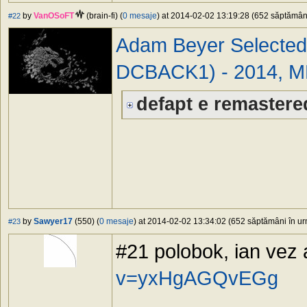
by
VanOSoFT
(brain-fi) (
0 mesaje
) at 2014-02-02 13:19:28 (652 săptămâni 
#22
Adam Beyer Selected
DCBACK1) - 2014, M
defapt e remastered
by
Sawyer17
(550) (
0 mesaje
) at 2014-02-02 13:34:02 (652 săptămâni în urm
#23
#21 polobok, ian vez
v=yxHgAGQvEGg