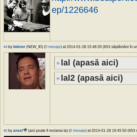
ep/1226646
by
bidster
(NEW_ID) (
0 mesaje
) at 2014-01-28 15:48:35 (653 săptămâni în ur
#4
lal (apasă aici)
lal2 (apasă aici)
by
ansel
(aici poate fi reclama ta) (
0 mesaje
) at 2014-01-28 19:45:50 (653 
#5