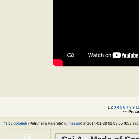
1
2
3
4
5
6
7
8
9
1
<< Prece
by
polobok
(Petrunelia Paierele) (
0 mesaje
) at 2014-01-28 02:03:55 (653 săpt
#1