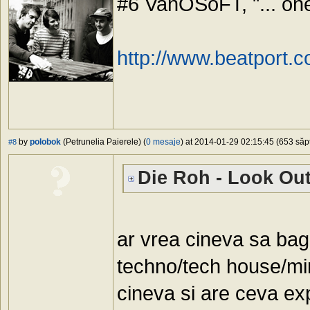
#6 VanOSoFT, "... one-
http://www.beatport.
by
polobok
(Petrunelia Paierele) (
0 mesaje
) at 2014-01-29 02:15:45 (653 săpt
#8
Die Roh - Look Out
ar vrea cineva sa bag
techno/tech house/mi
cineva si are ceva e