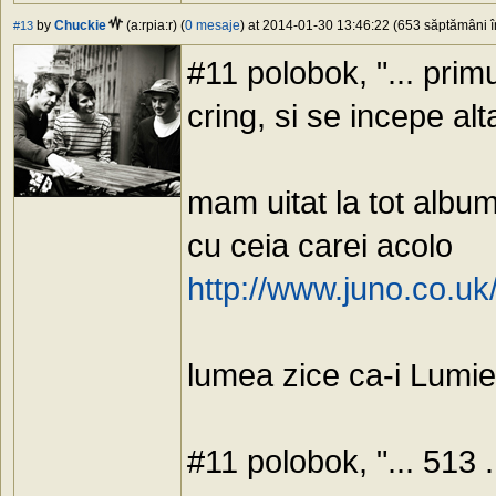
by
Chuckie
(a:rpia:r) (
0 mesaje
) at 2014-01-30 13:46:22 (653 săptămâni în
#13
#11 polobok, "... primu
cring, si se incepe alt
mam uitat la tot albu
cu ceia carei acolo
http://www.juno.co.uk
lumea zice ca-i Lumier
#11 polobok, "... 513 .