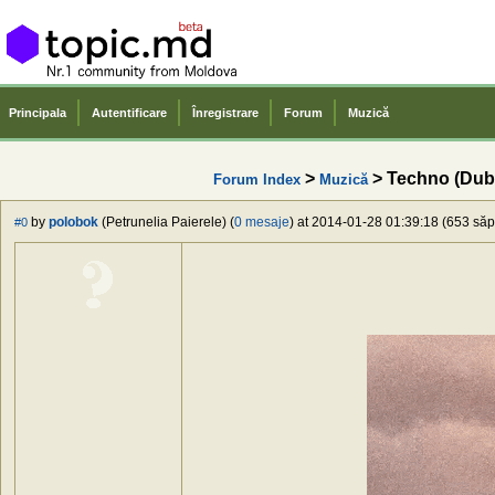
Principala
Autentificare
Înregistrare
Forum
Muzică
>
> Techno (Dub
Forum Index
Muzică
by
polobok
(Petrunelia Paierele) (
0 mesaje
) at 2014-01-28 01:39:18 (653 săpt
#0