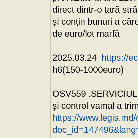
direct dintr-o țară st
și conțin bunuri a că
de euro/lot marfă
2025.03.24
https://e
h6(150-1000euro)
OSV559 .SERVICIUL V
și control vamal a trim
https://www.legis.md/
doc_id=147496&lang