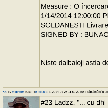
Measure : O încercare
1/14/2014 12:00:0
SOLDANESTI Livrarea
SIGNED BY : BUNA
Niste dalbaioji astia 
by
melintem
(User) (
0 mesaje
) at 2014-01-25 11:59:22 (653 săptămâni în urm
#25
#23 Ladzz, "... cu dhl