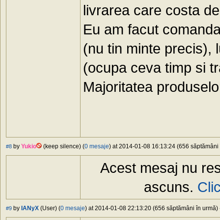
livrarea care costa d
Eu am facut comanda, 
(nu tin minte precis), 
(ocupa ceva timp si tr
Majoritatea produselo
by
Yukio
(keep silence) (
0 mesaje
) at 2014-01-08 16:13:24 (656 săptămâni î
#8
Acest mesaj nu res
ascuns.
Cli
by
IANyX
(User) (
0 mesaje
) at 2014-01-08 22:13:20 (656 săptămâni în urmă) -
#9