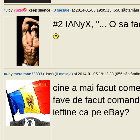
by
Yukio
(keep silence) (
0 mesaje
) at 2014-01-05 19:05:15 (656 săptămâni î
#3
#2 IANyX, "... O sa fac
by
metalman33333
(User) (
0 mesaje
) at 2014-01-05 19:12:38 (656 săptămâni 
#4
cine a mai facut come
fave de facut comand
ieftine ca pe eBay?