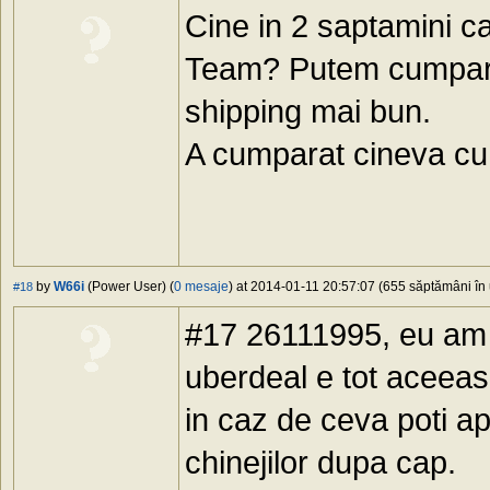
Cine in 2 saptamini c
Team? Putem cumpara 
shipping mai bun.
A cumparat cineva cu 
by
W66i
(Power User) (
0 mesaje
) at 2014-01-11 20:57:07 (655 săptămâni în 
#18
#17 26111995, eu am 
uberdeal e tot aceeas
in caz de ceva poti ap
chinejilor dupa cap.