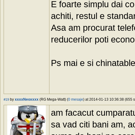
E foarte simplu dai co
achiti, restul e standar
Asa am procurat telefo
reducerilor poti econom
Ps mai e si chinatabl
by
xxxxNeoxxxx
(RG Mega-Watt) (
0 mesaje
) at 2014-01-13 10:36:38 (655 s
#19
am facacut cumparatur
sa vad citi bani am, a