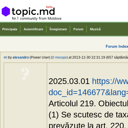
Principala
Autentificare
Înregistrare
Forum
Muzică
Forum Inde
by
alesandro
(Power User) (
0 mesaje
) at 2013-12-30 22:31:19 (657 săptămâni
#0
2025.03.01
https://w
doc_id=146677&lang
Articolul 219. Obiectul 
(1) Se scutesc de tax
prevăzute la art. 220,