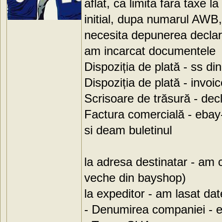
aflat, ca limita fara taxe 
initial, dupa numarul AWB, i
necesita depunerea declara
am incarcat documentele
Dispoziția de plată - ss di
Dispoziția de plată - invoi
Scrisoare de trăsură - dec
Factura comercială - ebay
si deam buletinul
la adresa destinatar - am 
veche din bayshop)
la expeditor - am lasat da
- Denumirea companiei - 