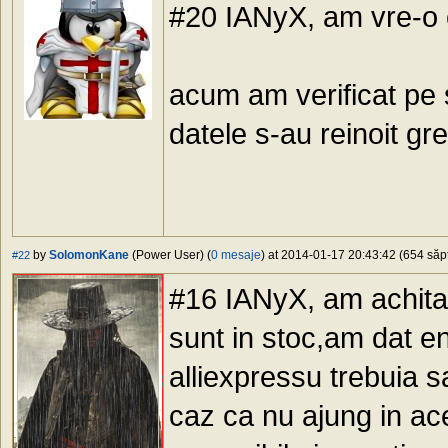
#20 IANyX, am vre-o ci
acum am verificat pe s
datele s-au reinoit gr
by
SolomonKane
(Power User) (
0 mesaje
) at 2014-01-17 20:43:42 (654 săpt
#22
#16 IANyX, am achitat
sunt in stoc,am dat e
alliexpressu trebuia s
caz ca nu ajung in ace