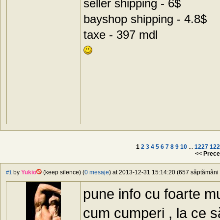
seller shipping - 6$
bayshop shipping - 4.8$
taxe - 397 mdl
1
2
3
4
5
6
7
8
9
10
...
1227
122
<< Prece
by
Yukio
(keep silence) (
0 mesaje
) at 2013-12-31 15:14:20 (657 săptămâni î
#1
pune info cu foarte mul
cum cumperi , la ce să