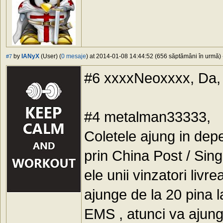
by
IANyX
(User) (
0 mesaje
) at 2014-01-08 14:44:52 (656 săptămâni în urmă) -
#7
#6 xxxxNeoxxxx, Da, 
#4 metalman33333,
Coletele ajung in depe
prin China Post / Sin
ele unii vinzatori livre
ajunge de la 20 pina l
EMS , atunci va ajung