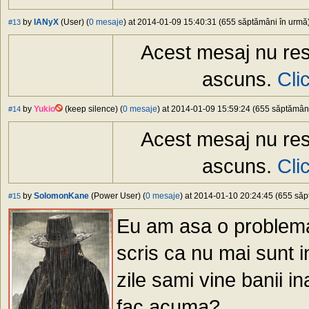
by
IANyX
(User) (
0 mesaje
) at 2014-01-09 15:40:31 (655 săptămâni în urmă) 
#13
Acest mesaj nu res
ascuns.
Cli
by
Yukio
(keep silence) (
0 mesaje
) at 2014-01-09 15:59:24 (655 săptămâni 
#14
Acest mesaj nu res
ascuns.
Cli
by
SolomonKane
(Power User) (
0 mesaje
) at 2014-01-10 20:24:45 (655 săpt
#15
Eu am asa o problema,
scris ca nu mai sunt i
zile sami vine banii i
fac acuma?