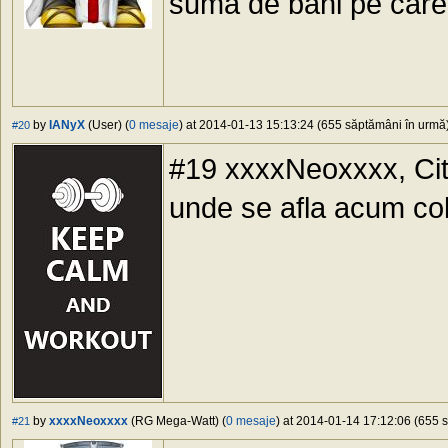
suma de bani pe care
by
IANyX
(User) (
0 mesaje
) at 2014-01-13 15:13:24 (655 săptămâni în urmă) 
#20
#19 xxxxNeoxxxx, Cit 
unde se afla acum cole
by
xxxxNeoxxxx
(RG Mega-Watt) (
0 mesaje
) at 2014-01-14 17:12:06 (655 s
#21