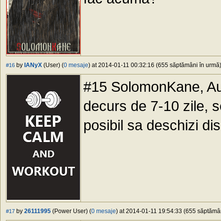
by
IANyX
(User) (
0 mesaje
) at 2014-01-11 00:32:16 (655 săptămâni în urmă) 
#16
#15 SolomonKane, Au tr
decurs de 7-10 zile, s
posibil sa deschizi dis
by
26111995
(Power User) (
0 mesaje
) at 2014-01-11 19:54:33 (655 săptămâni
#17