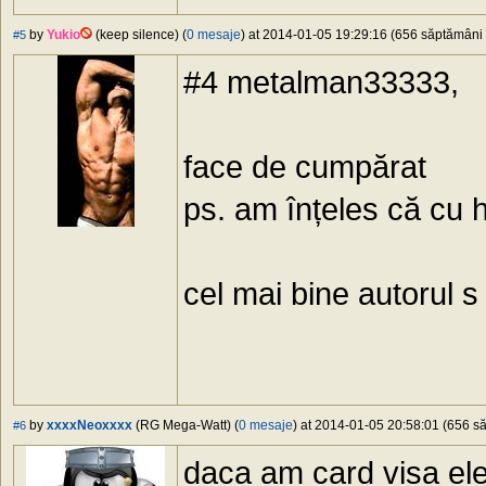
by
Yukio
(keep silence) (
0 mesaje
) at 2014-01-05 19:29:16 (656 săptămâni î
#5
#4 metalman33333,
face de cumpărat
ps. am înțeles că cu 
cel mai bine autorul s
by
xxxxNeoxxxx
(RG Mega-Watt) (
0 mesaje
) at 2014-01-05 20:58:01 (656 să
#6
daca am card visa ele