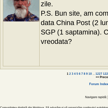
zile.
P.S. Bun site, am com
data China Post (2 lun
SGP (1 saptamina). C
vreodata?
1
2
3
4
5
6
7
8
9
10
...
1227
122
<< Prece
Forum Inde
Navigare rapidă:
Comunitatea digitală din Moldova. Să adunăm și să organizăm conținutul autohton d