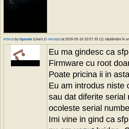
by
tiganale
(User) (
0 mesaje
) at 2026-05-16 20:57:35 (11 săptămâni în ur
#35618
Eu ma gindesc ca sfp-u
Firmware cu root doar
Poate pricina ii in asta
Eu am introdus niste 
sau dat diferite serial
ocoleste serial numbe
Imi vine in gind ca sfp