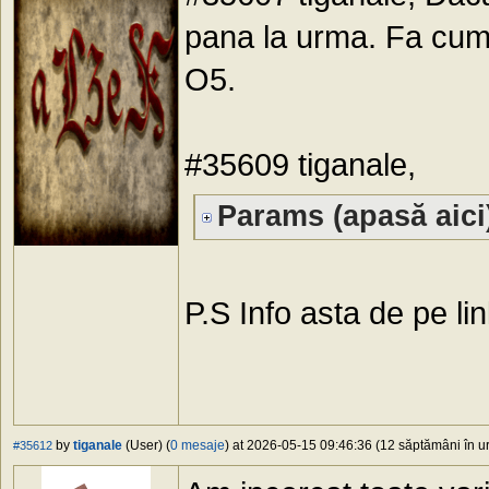
pana la urma. Fa cum i
O5.
#35609 tiganale,
Params (apasă aici
P.S Info asta de pe lin
by
tiganale
(User) (
0 mesaje
) at 2026-05-15 09:46:36 (12 săptămâni în ur
#35612