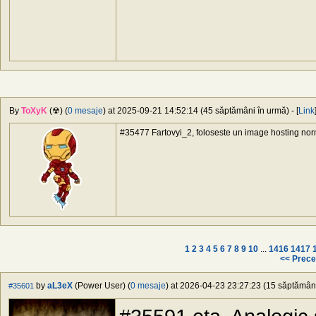
By
ToXyK
(☢) (
0 mesaje
) at 2025-09-21 14:52:14 (45 săptămâni în urmă) - [
Link
#35477 Fartovyi_2, foloseste un image hosting nor
1
2
3
4
5
6
7
8
9
10
...
1416
1417
<< Prece
by
aL3eX
(Power User) (
0 mesaje
) at 2026-04-23 23:27:23 (15 săptămâni 
#35601