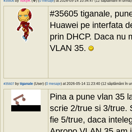
by
ToXyK
(☢) (
0 mesaje
) at 2026-05-14 10:54:47 (12 săptămâni în urmă) 
#35606
#35605 tiganale, pun
Huawei pe interfata de
prin DHCP. Daca nu m
VLAN 35.
by
tiganale
(User) (
0 mesaje
) at 2026-05-14 11:23:40 (12 săptămâni în ur
#35607
Pina a pune vlan 35 
scrie 2/true si 3/true.
fie 5/true, daca intele
Apropo VLAN 35 am in