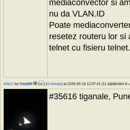
mediaconvector si am c
nu da VLAN.ID
Poate mediaconverteru
resetez routeru lor s
telnet cu fisieru telne
by
Vitalii89
(
) (
3 mesaje
) at 2026-05-16 12:07:41 (11 săptămâni în u
#35617
#35616 tiganale, Pune