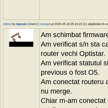
by
tiganale
(User) (
0 mesaje
) at 2026-05-16 05:16:23 (11 săptămâni în ur
#35616
Am schimbat firmware
Am verificat s/n sta c
router vechi Optistar.
Am verificat statutul s
previous o fost O5.
Am conectat routeru a
nu merge.
Chiar m-am conectat c