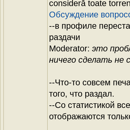
consideră toate torren
Обсуждение вопросо
--в профиле перест
раздачи
Moderator:
это проб
ничего сделать не
--Что-то совсем печ
того, что раздал.
--Со статистикой все
отображаются только