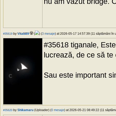
nu am vazut bridge. C
by
Vitalii89
(
) (
3 mesaje
) at 2026-05-17 14:57:39 (11 săptămâni în u
#35619
#35618 tiganale, Este 
lucrează, de ce să te
Sau este important sin
by
Shikamaru
(Uploader) (
0 mesaje
) at 2026-05-21 08:49:22 (11 săptămâ
#35620