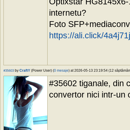
Optixstar HG8145x6-1
internetu?
Foto SFP+mediaconve
https://ali.click/4a4j71
by
CraftY
(Power User) (
0 mesaje
) at 2026-05-13 23:19:54 (12 săptămâni 
#35603
#35602 tiganale, din 
convertor nici intr-un 