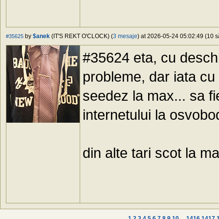
by
$anek
(IT'S REKT O'CLOCK) (
3 mesaje
) at 2026-05-24 05:02:49 (10 s
#35625
#35624 eta, cu deschi
probleme, dar iata cu
seedez la max... sa f
internetului la osvobod
din alte tari scot la 
1
2
3
4
5
6
7
8
9
10
...
1416
1417