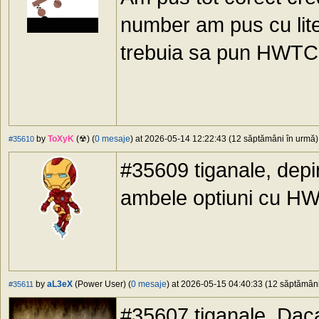
number am pus cu li
trebuia sa pun HWT
by
ToXyK
(☢) (
0 mesaje
) at 2026-05-14 12:22:43 (12 săptămâni în urmă) 
#35610
#35609 tiganale, depi
ambele optiuni cu H
by
aL3eX
(Power User) (
0 mesaje
) at 2026-05-15 04:40:33 (12 săptămâni 
#35611
#35607 tiganale, Daca