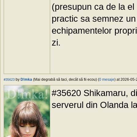
(presupun ca de la el
practic sa semnez un c
echipamentelor proprii
zi.
by
D!mka
(Mai degrabă să taci, decât să fii ecou) (
0 mesaje
) at 2026-05-
#35623
#35620 Shikamaru, di
serverul din Olanda la