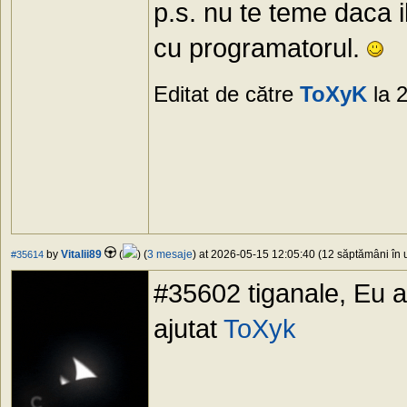
p.s. nu te teme daca i
cu programatorul.
Editat de către
ToXyK
la 
by
Vitalii89
(
) (
3 mesaje
) at 2026-05-15 12:05:40 (12 săptămâni în u
#35614
#35602 tiganale, Eu 
ajutat
ToXyk