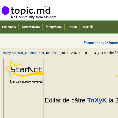
Principala
Autentificare
Înregistrare
Forum
Muzică
>
Forum Index
Intern
by
StarNet_Official
(User) (
0 mesaje
) at 2012-07-10 10:22:13 (734 săptămâni 
#0
Editat de către
ToXyK
la 