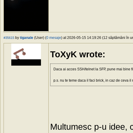
by
tiganale
(User) (
0 mesaje
) at 2026-05-15 14:19:26 (12 săptămâni în ur
#35615
ToXyK wrote:
Daca ai acces SSH/telnet la SFP, pune mai bine
p.s. nu te teme daca il faci brick, in caz de ceva
Multumesc p-u idee, c