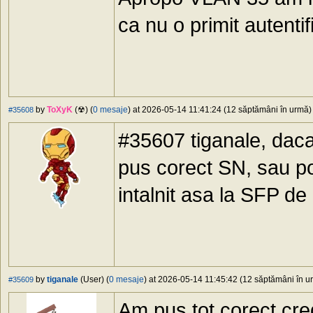
ca nu o primit autenti
by
ToXyK
(☢) (
0 mesaje
) at 2026-05-14 11:41:24 (12 săptămâni în urmă) 
#35608
#35607 tiganale, daca
pus corect SN, sau p
intalnit asa la SFP de 
by
tiganale
(User) (
0 mesaje
) at 2026-05-14 11:45:42 (12 săptămâni în ur
#35609
Am pus tot corect cred