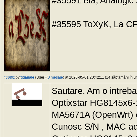
#35591 eta, Analogic s
#35595 ToXyK, La CF
by
tiganale
(User) (
0 mesaje
) at 2026-05-01 20:42:11 (14 săptămâni în ur
#35602
Sautare. Am o intreba
Optixstar HG8145x6-1
MA5671A (OpenWrt) c
Cunosc S/N , MAC adre