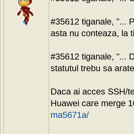
#35612 tiganale, "... 
asta nu conteaza, la t
#35612 tiganale, "... D
statutul trebu sa arate
Daca ai acces SSH/tel
Huawei care merge 
ma5671a/