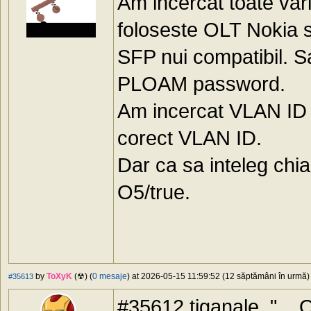
Am incercat toate var
foloseste OLT Nokia s
SFP nui compatibil. S
PLOAM password.
Am incercat VLAN ID 
corect VLAN ID.
Dar ca sa inteleg chiar
O5/true.
by
ToXyK
(☢) (
0 mesaje
) at 2026-05-15 11:59:52 (12 săptămâni în urmă) 
#35613
#35612 tiganale, "... 