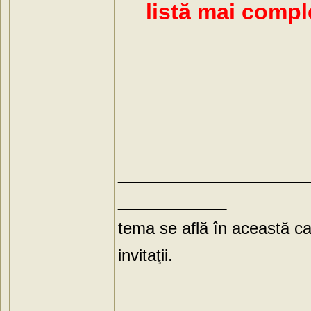
listă mai compl
_____________________
____________
tema se află în această ca
invitaţii.