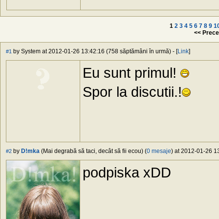
1
2
3
4
5
6
7
8
9
1
<< Prece
by System at 2012-01-26 13:42:16 (758 săptămâni în urmă) - [
Link
]
#1
Eu sunt primul!
Spor la discutii.!
by
D!mka
(Mai degrabă să taci, decât să fii ecou) (
0 mesaje
) at 2012-01-26 1
#2
podpiska xDD