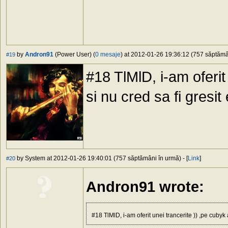
by
Andron91
(Power User) (
0 mesaje
) at 2012-01-26 19:36:12 (757 săptămân
#19
#18 TlMlD, i-am oferit
si nu cred sa fi gresit
by System at 2012-01-26 19:40:01 (757 săptămâni în urmă) - [
Link
]
#20
Andron91 wrote:
#18 TlMlD, i-am oferit unei trancerite )) ,pe cubyk 