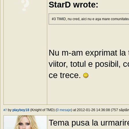
StarD wrote:
#3 TlMlD, nu cred, aici nu e aşa mare comunitatea 
Nu m-am exprimat la t
viitor, totul e posibi
ce trece.
by
playboy18
(Knight of TMD) (
0 mesaje
) at 2012-01-26 14:36:08 (757 săptăm
#7
Tema pusa la urmarir