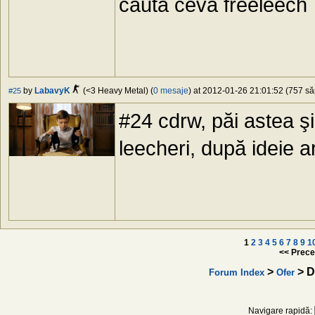
cauta ceva freeleech
by
LabavyK
(<3 Heavy Metal) (
0 mesaje
) at 2012-01-26 21:01:52 (757 să
#25
#24 cdrw, păi astea şi
leecheri, după ideie ar
1
2
3
4
5
6
7
8
9
1
<< Prece
>
> Di
Forum Index
Ofer
Navigare rapidă: