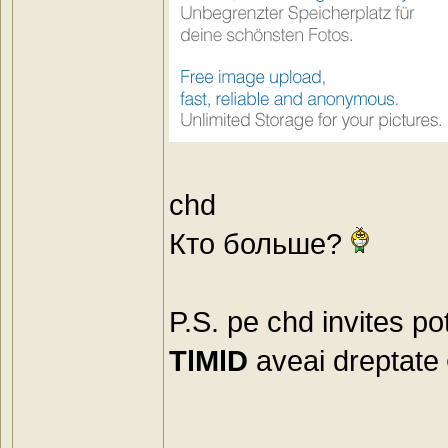
chd
Кто больше?
P.S. pe chd invites p
TlMlD
aveai dreptate