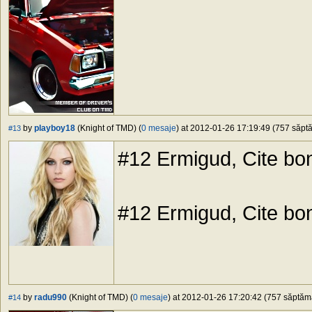
by
playboy18
(Knight of TMD) (
0 mesaje
) at 2012-01-26 17:19:49 (757 săptă
#13
#12 Ermigud, Cite bo
#12 Ermigud, Cite bo
by
radu990
(Knight of TMD) (
0 mesaje
) at 2012-01-26 17:20:42 (757 săptămâ
#14