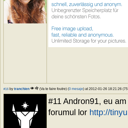
by
tranchien
(Va te faire foutre) (
0 mesaje
) at 2012-01-26 18:21:26 (75
#16
#11 Andron91, eu am a
forumul lor
http://tin