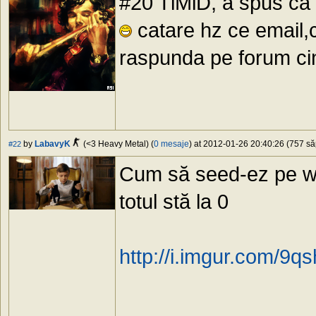
#20 TlMlD, a spus ca a
catare hz ce email,c
raspunda pe forum cin
by
LabavyK
(<3 Heavy Metal) (
0 mesaje
) at 2012-01-26 20:40:26 (757 să
#22
Cum să seed-ez pe waf
totul stă la 0
http://i.imgur.com/9q