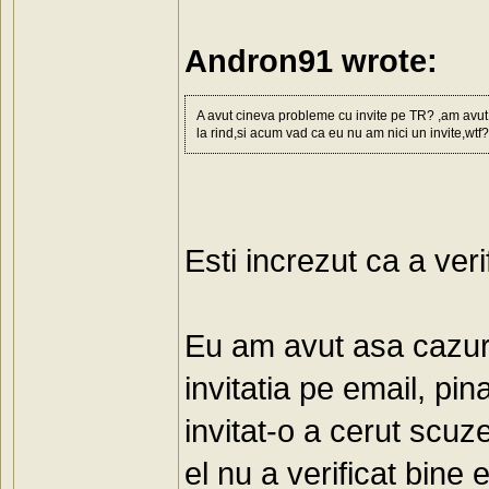
Andron91 wrote:
A avut cineva probleme cu invite pe TR? ,am avut 4
la rind,si acum vad ca eu nu am nici un invite,wtf?
Esti increzut ca a veri
Eu am avut asa cazuri
invitatia pe email, pi
invitat-o a cerut scuze
el nu a verificat bine 