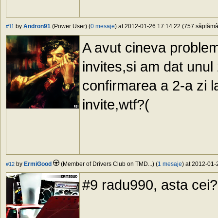
by
Andron91
(Power User) (
0 mesaje
) at 2012-01-26 17:14:22 (757 săptămân
#11
A avut cineva problem
invites,si am dat unul
confirmarea a 2-a zi 
invite,wtf?(
by
ErmiGood
(Member of Drivers Club on TMD...) (
1 mesaje
) at 2012-01-
#12
#9 radu990, asta cei?