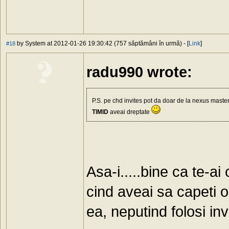
by System at 2012-01-26 19:30:42 (757 săptămâni în urmă) - [
Link
]
#18
radu990 wrote:
P.S. pe chd invites pot da doar de la nexus maste
TlMlD
aveai dreptate
Asa-i.....bine ca te-a
cind aveai sa capeti o 
ea, neputind folosi in