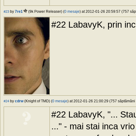
by
7re1
(9k Power Releaser) (
0 mesaje
) at 2012-01-26 20:59:57 (757 săpt
#23
#22 LabavyK, prin inc
by
cdrw
(Knight of TMD) (
0 mesaje
) at 2012-01-26 21:00:29 (757 săptămâni î
#24
#22 LabavyK, "... Stau 
..." - mai stai inca vr