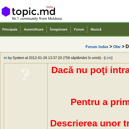
Principala
Autentificare
Înregistrare
Forum
Muzică
>
> Di
Forum Index
Ofer
by System at 2012-01-26 13:37:20 (758 săptămâni în urmă) - [
Link
]
#0
Dacă nu poţi intr
Pentru a primi
Descrierea unor t