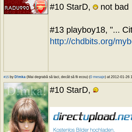
#10 StarD,
not bad
#13 playboy18, "... Ci
http://chdbits.org/my
by
D!mka
(Mai degrabă să taci, decât să fii ecou) (
0 mesaje
) at 2012-01-26 
#15
#10 StarD,