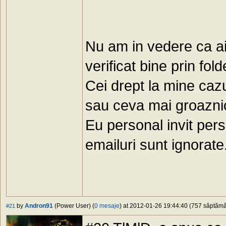
Nu am in vedere ca ai
verificat bine prin fol
Cei drept la mine cazu
sau ceva mai groazni
Eu personal invit per
emailuri sunt ignorate
by
Andron91
(Power User) (
0 mesaje
) at 2012-01-26 19:44:40 (757 săptămân
#21