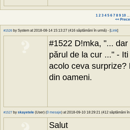
1
2
3
4
5
6
7
8
9
10
..
<< Prece
by System at 2018-08-14 15:13:27 (416 săptămâni în urmă) - [
Link
]
#1526
#1522 D!mka, "... dar 
părul de la cur ..." - I
acolo ceva surprize? 
din oameni.
by
skayetele
(User) (
0 mesaje
) at 2018-09-10 18:29:21 (412 săptămâni în 
#1527
Salut