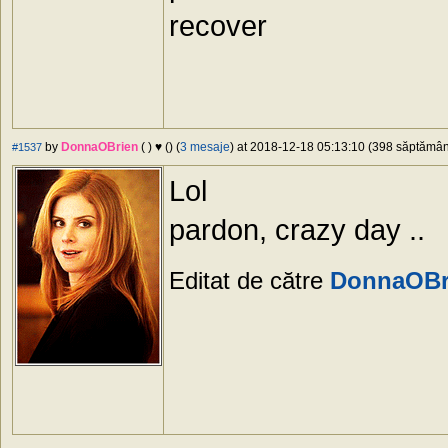
recover
by
DonnaOBrien
( ) ♥ () (
3 mesaje
) at 2018-12-18 05:13:10 (398 săptămâni
#1537
Lol
pardon, crazy day ..
Editat de către
DonnaOBr