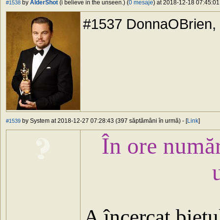
by
AlderShot
(i believe in the unseen.) (
0 mesaje
) at 2018-12-18 07:45:01
#1538
#1537 DonnaOBrien, me
by System at 2018-12-27 07:28:43 (397 săptămâni în urmă) - [
Link
]
#1539
În ore numă
A încercat bietu