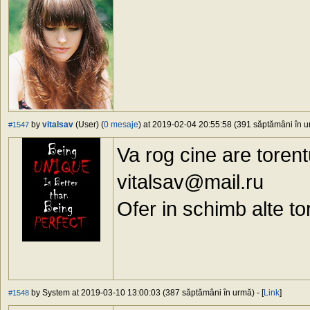
by
vitalsav
(User) (
0 mesaje
) at 2019-02-04 20:55:58 (391 săptămâni în ur
#1547
Va rog cine are torent
vitalsav@mail.ru
Ofer in schimb alte t
by System at 2019-03-10 13:00:03 (387 săptămâni în urmă) - [
Link
]
#1548