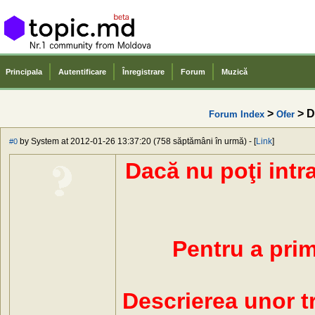
Principala
Autentificare
Înregistrare
Forum
Muzică
>
> Di
Forum Index
Ofer
by System at 2012-01-26 13:37:20 (758 săptămâni în urmă) - [
Link
]
#0
Dacă nu poţi intr
Pentru a primi
Descrierea unor t