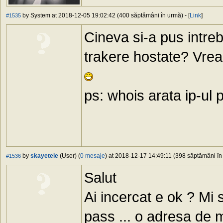
by System at 2018-12-05 19:02:42 (400 săptămâni în urmă) - [
Link
]
#1535
Cineva si-a pus intreb
trakere hostate? Vrea
ps: whois arata ip-ul p
by
skayetele
(User) (
0 mesaje
) at 2018-12-17 14:49:11 (398 săptămâni în 
#1536
Salut
Ai incercat e ok ? Mi 
pass ... o adresa de ma