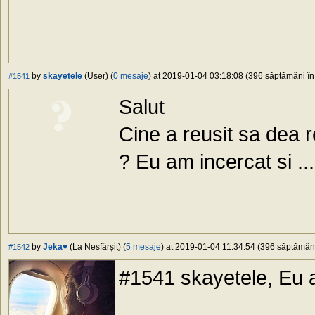
by
skayetele
(User) (
0 mesaje
) at 2019-01-04 03:18:08 (396 săptămâni în 
#1541
Salut
Cine a reusit sa dea r
? Eu am incercat si ..
by
Jeka♥
(La Nesfârșit) (
5 mesaje
) at 2019-01-04 11:34:54 (396 săptămâni 
#1542
#1541 skayetele, Eu a