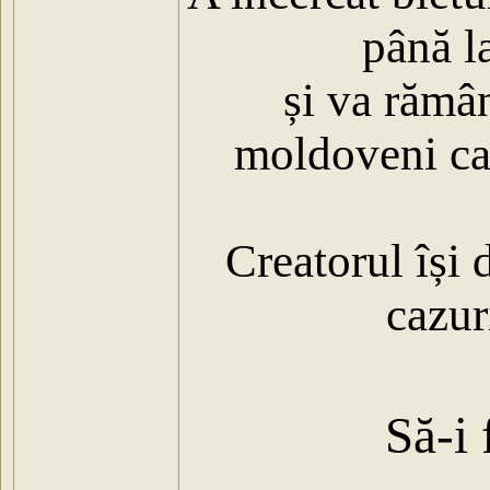
până la
și va rămâ
moldoveni ca 
Creatorul își 
cazur
Să-i 