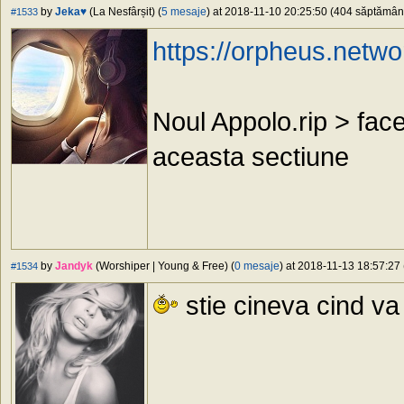
by
Jeka♥
(La Nesfârșit) (
5 mesaje
) at 2018-11-10 20:25:50 (404 săptămâni 
#1533
https://orpheus.netwo
Noul Appolo.rip > face
aceasta sectiune
by
Jandyk
(Worshiper | Young & Free) (
0 mesaje
) at 2018-11-13 18:57:27 
#1534
stie cineva cind va