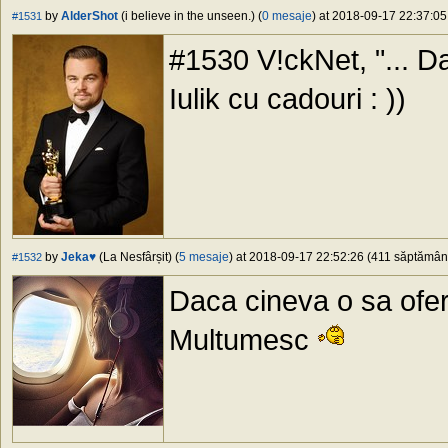
by
AlderShot
(i believe in the unseen.) (
0 mesaje
) at 2018-09-17 22:37:05
#1531
#1530 V!ckNet, "... Daț
Iulik cu cadouri : ))
by
Jeka♥
(La Nesfârșit) (
5 mesaje
) at 2018-09-17 22:52:26 (411 săptămâni 
#1532
Daca cineva o sa ofere 
Multumesc