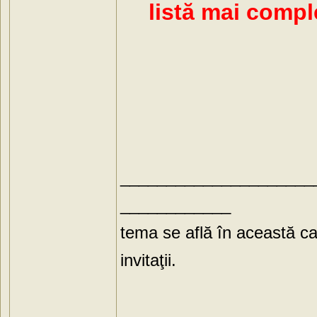
listă mai compl
_____________________
____________
tema se află în această ca
invitaţii.