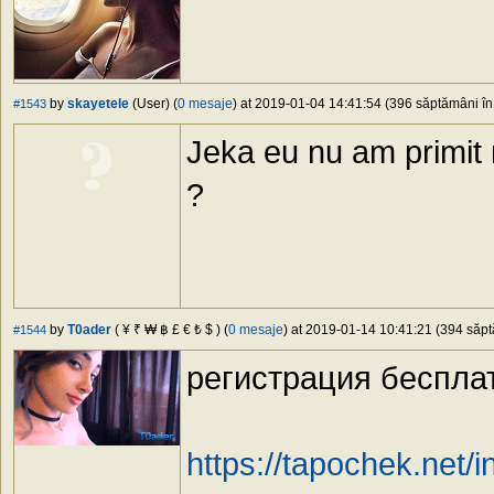
by
skayetele
(User) (
0 mesaje
) at 2019-01-04 14:41:54 (396 săptămâni în 
#1543
Jeka eu nu am primit ma
?
by
T0ader
( ¥ ₹ ₩ ฿ £ € ₺ $ ) (
0 mesaje
) at 2019-01-14 10:41:21 (394 săpt
#1544
регистрация бесплат
https://tapochek.net/