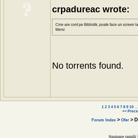
crpadureac wrote:
Cine are cont pe Bibliotik, poate face un screen l
Mersi
No torrents found.
1
2
3
4
5
6
7
8
9
10
..
<< Prece
>
> Di
Forum Index
Ofer
Navigare rapidă: