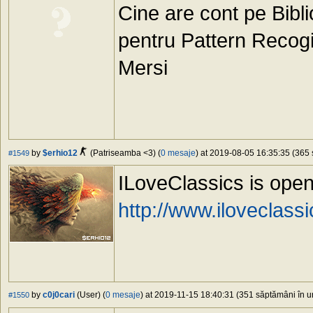
Cine are cont pe Bibli
pentru Pattern Recogi
Mersi
by
$erhio12
(Patriseamba <3) (
0 mesaje
) at 2019-08-05 16:35:35 (365 
#1549
ILoveClassics is open 
http://www.iloveclass
by
c0j0cari
(User) (
0 mesaje
) at 2019-11-15 18:40:31 (351 săptămâni în ur
#1550