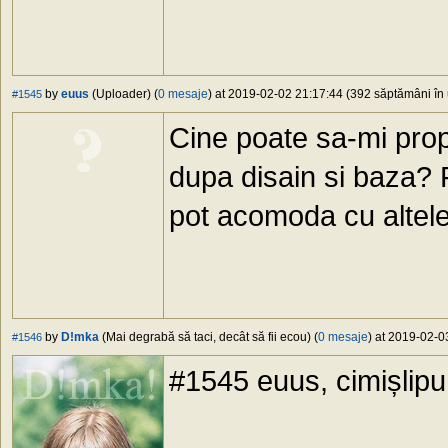
by
euus
(Uploader) (
0 mesaje
) at 2019-02-02 21:17:44 (392 săptămâni în 
#1545
Cine poate sa-mi pro
dupa disain si baza? 
pot acomoda cu altele
by
D!mka
(Mai degrabă să taci, decât să fii ecou) (
0 mesaje
) at 2019-02-0
#1546
#1545 euus, cimișlipu