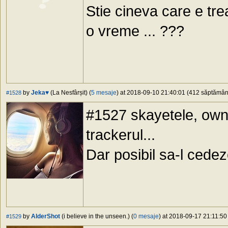
Stie cineva care e tr
o vreme ... ???
by
Jeka♥
(La Nesfârșit) (
5 mesaje
) at 2018-09-10 21:40:01 (412 săptămâni 
#1528
#1527 skayetele, owne
trackerul...
Dar posibil sa-l cedez
by
AlderShot
(i believe in the unseen.) (
0 mesaje
) at 2018-09-17 21:11:50 
#1529