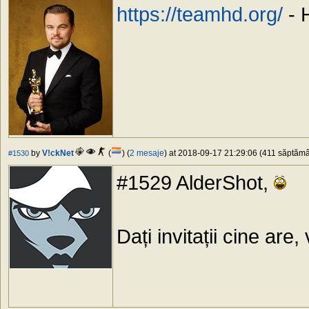
https://teamhd.org/
- 
by
V!ckNet
(
) (
2 mesaje
) at 2018-09-17 21:29:06 (411 săptămân
#1530
#1529 AlderShot,
Dați invitații cine are