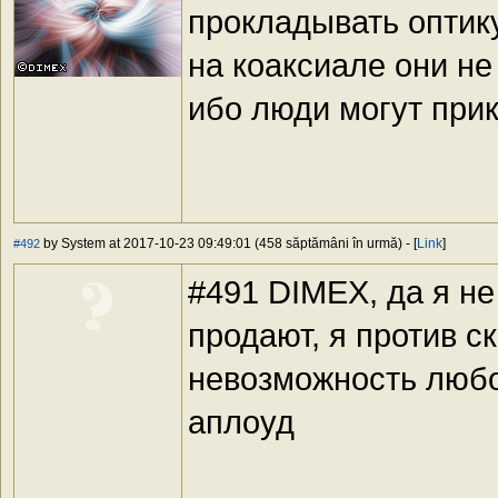
прокладывать оптик
на коаксиале они не
ибо люди могут прик
by System at 2017-10-23 09:49:01 (458 săptămâni în urmă) - [
Link
]
#492
#491 DIMEX, да я не
продают, я против с
невозможность любо
аплоуд