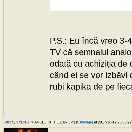
P.S.: Eu încă vreo 3-4
TV că semnalul analog
odată cu achiziția de
când ei se vor izbăvi
rubi kapika de pe fiec
by
Vitalieu
("> ANGEL IN THE DARK <") (
0 mesaje
) at 2017-10-19 20:50:29
#488