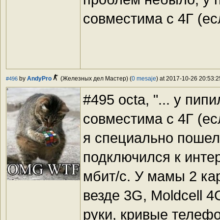
совместима с 4Г (ес
by
AndyPro
(Железных дел Мастер) (
0 mesaje
) at 2017-10-26 20:53:2
#496
#495 octa, "... у пи
совместима с 4Г (есл
я специально пошел 
подключился к интер
мбит/с. У мамы 2 ка
везде 3G, Moldcell 4
руки, кривые телеф