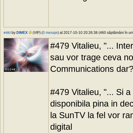
by
DIMEX
(VIP) (
0 mesaje
) at 2017-10-10 20:26:38 (460 săptămâni în urm
#480
#479 Vitalieu, "... In
sau vor trage ceva no
Communications dar?
#479 Vitalieu, "... Si a
disponibila pina in d
la SunTV la fel vor rami
digital