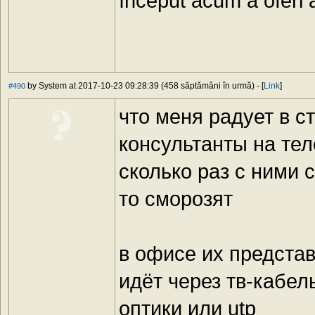
început acum a oferi a
by System at 2017-10-23 09:28:39 (458 săptămâni în urmă) - [
Link
]
#490
что меня радует в с
консультанты на те
сколько раз с ними 
то сморозят
в офисе их предста
идёт через тв-кабель
оптики или utp