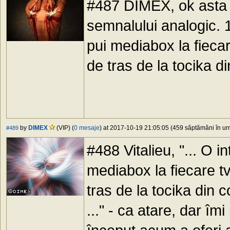
#487 DIMEX, ok asta a
semnalului analogic. 1
pui mediabox la fiecare
de tras de la tocika d
by
DIMEX
(VIP) (
0 mesaje
) at 2017-10-19 21:05:05 (459 săptămâni în urm
#489
#488 Vitalieu, "... O 
mediabox la fiecare tv
tras de la tocika din c
..." - ca atare, dar î