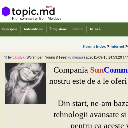
Principala
Autentificare
Înregistrare
Forum
Muzică
>
Forum Index
Internet
by
Jandyk
(Worshiper | Young & Free) (
0 mesaje
) at 2011-09-15 14:53:20 (77
#0
Compania
Sun
Commu
nostru este de a le oferi
Din start, ne-am baz
tehnologii avansate si 
pentru ca aceste 