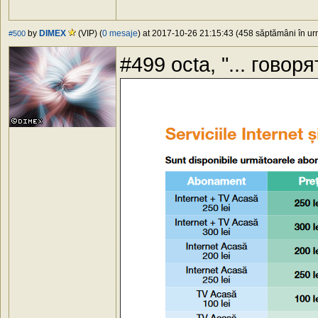
by
DIMEX
(VIP) (
0 mesaje
) at 2017-10-26 21:15:43 (458 săptămâni în urm
#500
#499 octa, "... говоря