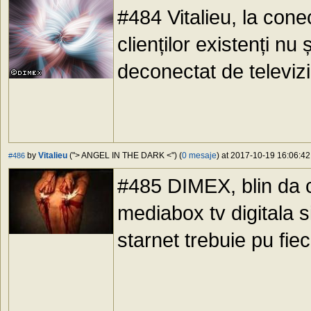
#484 Vitalieu, la cone
clienților existenți n
deconectat de televi
by
Vitalieu
("> ANGEL IN THE DARK <") (
0 mesaje
) at 2017-10-19 16:06:42
#486
#485 DIMEX, blin da c
mediabox tv digitala s
starnet trebuie pu fie