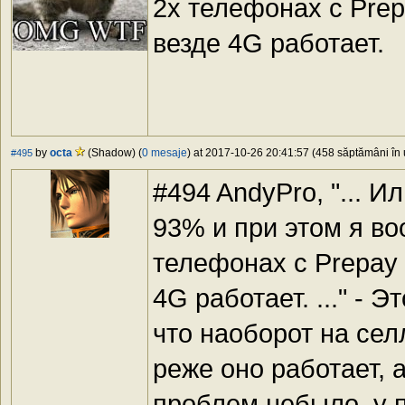
2х телефонах с Prepa
везде 4G работает.
by
octa
(Shadow) (
0 mesaje
) at 2017-10-26 20:41:57 (458 săptămâni în u
#495
#494 AndyPro, "... 
93% и при этом я во
телефонах с Prepay 
4G работает. ..." - 
что наоборот на се
реже оно работает, 
проблем небыло, у 