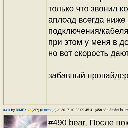
только что звонил к
аплоад всегда ниже 
подключения/кабел
при этом у меня в д
но вот скорость даю
забавный провайде
by
DIMEX
(VIP) (
0 mesaje
) at 2017-10-23 09:45:31 (458 săptămâni în urm
#491
#490 bear, После по