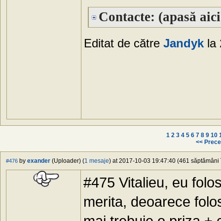
Contacte: (apasă aici
Editat de către
Jandyk
la 
1
2
3
4
5
6
7
8
9
10
<< Prece
by
exander
(Uploader) (
1 mesaje
) at 2017-10-03 19:47:40 (461 săptămâni î
#476
#475 Vitalieu, eu folo
merita, deoarece folo
mai trebuie o priza +