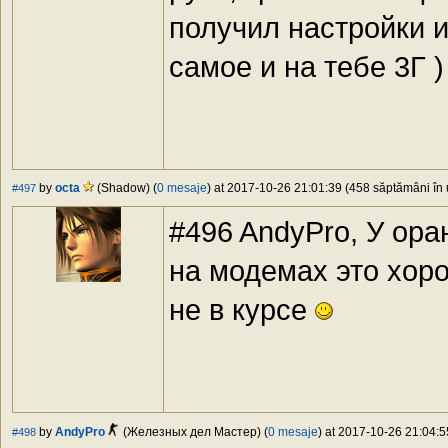
получил настройки и
самое и на тебе 3Г )
by
octa
(Shadow) (
0 mesaje
) at 2017-10-26 21:01:39 (458 săptămâni în u
#497
#496 AndyPro, У ора
на модемах это хоро
не в курсе
by
AndyPro
(Железных дел Мастер) (
0 mesaje
) at 2017-10-26 21:04:5
#498