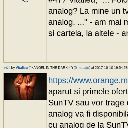
analog? La mine un tv 
analog. ..." - am mai m
si cartela, la altele - 
by
Vitalieu
("> ANGEL IN THE DARK <") (
0 mesaje
) at 2017-10-10 19:54:58
#479
https://www.orange
aparut si primele ofer
SunTV sau vor trage c
analog va fi disponibi
cu analog de la SunTV 