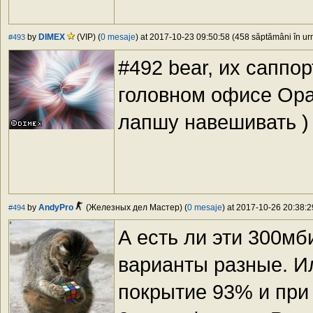
by
DIMEX
(VIP) (
0 mesaje
) at 2017-10-23 09:50:58 (458 săptămâni în urm
#493
#492 bear, их саппо
головном офисе Ора
лапшу навешивать )
by
AndyPro
(Железных дел Мастер) (
0 mesaje
) at 2017-10-26 20:38:2
#494
А есть ли эти 300мб
варианты разные. И
покрытие 93% и при 