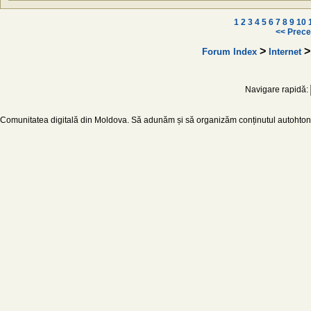
1
2
3
4
5
6
7
8
9
10
<< Prece
>
Forum Index
Internet
Navigare rapidă:
Comunitatea digitală din Moldova. Să adunăm și să organizăm conținutul autohton d