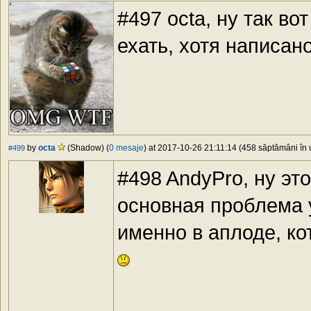
#497 octa, ну так в
ехать, хотя написан
by
octa
(Shadow) (
0 mesaje
) at 2017-10-26 21:11:14 (458 săptămâni în u
#499
#498 AndyPro, ну эт
основная проблема у
именно в аплоде, к