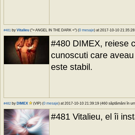
by
Vitalieu
("> ANGEL IN THE DARK <") (
0 mesaje
) at 2017-10-10 21:35:28
#481
#480 DIMEX, reiese ca 
cunoscuti care aveau 
este stabil.
by
DIMEX
(VIP) (
0 mesaje
) at 2017-10-10 21:39:19 (460 săptămâni în urm
#482
#481 Vitalieu, el îi inst