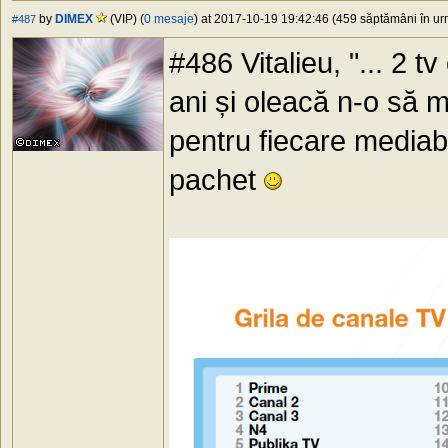
by
DIMEX
(VIP) (
0 mesaje
) at 2017-10-19 19:42:46 (459 săptămâni în urm
#487
#486 Vitalieu, "... 2 t
ani și oleacă n-o să m
pentru fiecare mediab
pachet