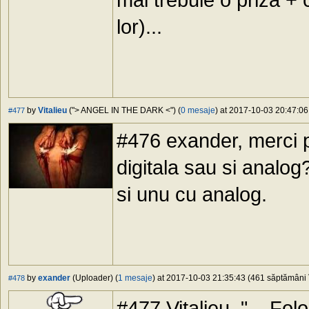
lor)...
by
Vitalieu
("> ANGEL IN THE DARK <") (
0 mesaje
) at 2017-10-03 20:47:06
#477
#476 exander, merci p
digitala sau si analog
si unu cu analog.
by
exander
(Uploader) (
1 mesaje
) at 2017-10-03 21:35:43 (461 săptămâni î
#478
#477 Vitalieu, "... Fol