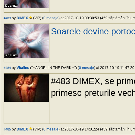
by
DIMEX
(VIP) (
0 mesaje
) at 2017-10-19 09:30:53 (459 săptămâni în urm
#483
Soarele devine portoc
by
Vitalieu
("> ANGEL IN THE DARK <") (
0 mesaje
) at 2017-10-19 11:47:20
#484
#483 DIMEX, se primes
primesc preturile vech
by
DIMEX
(VIP) (
0 mesaje
) at 2017-10-19 14:01:24 (459 săptămâni în urm
#485