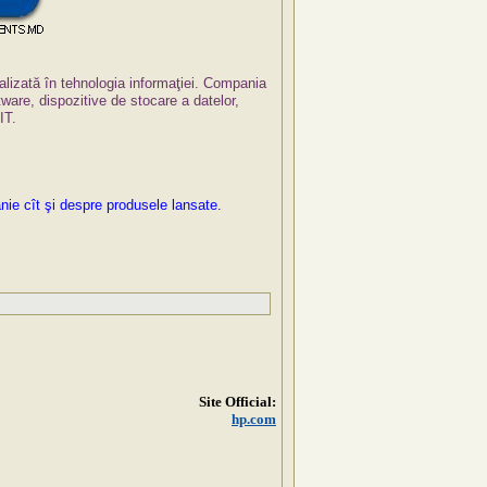
alizată în tehnologia informaţiei. Compania
tware, dispozitive de stocare a datelor,
 IT.
ie cît şi despre produsele lansate.
Site Official:
hp.com