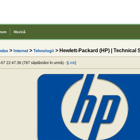
rum
Muzică
>
>
> Hewlett-Packard (HP) | Technical 
ndex
Internet
Tehnologii
-07 22:47:36 (787 săptămâni în urmă) - [
Link
]