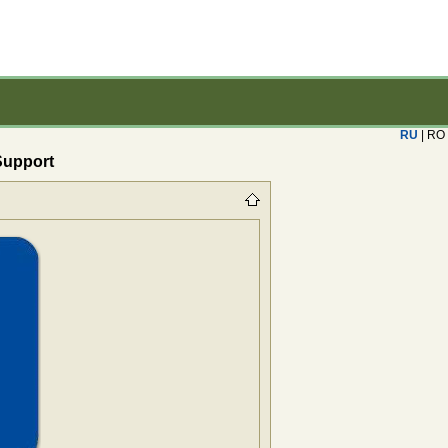
RU
| RO
Support