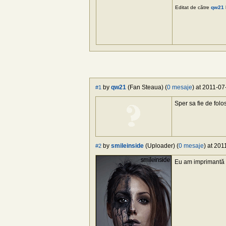
Editat de către
qw21
by
qw21
(Fan Steaua) (
0 mesaje
) at 2011-07
#1
Sper sa fie de folo
by
smileinside
(Uploader) (
0 mesaje
) at 201
#2
Eu am imprimantă 