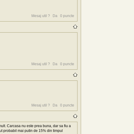
Mesaj util ?
Da
0
puncte
Mesaj util ?
Da
0
puncte
Mesaj util ?
Da
0
puncte
ult. Carcasa nu este prea buna, dar sa fiu a
dut probabil mai putin de 15% din timpul