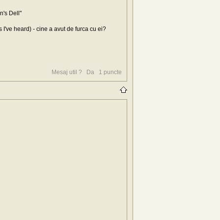
's Dell"
I've heard) - cine a avut de furca cu ei?
Mesaj util ?
Da
1
puncte