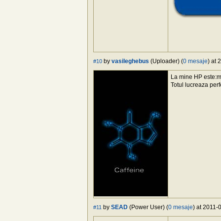
by
vasileghebus
(Uploader) (
0 mesaje
) at
#10
La mine HP este:m
Totul lucreaza perf
by
SEAD
(Power User) (
0 mesaje
) at 2011-
#11