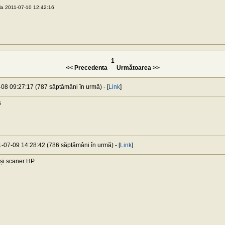
la 2011-07-10 12:42:16
1
<< Precedenta
Următoarea >>
-08 09:27:17 (787 săptămâni în urmă) - [
Link
]
s
1-07-09 14:28:42 (786 săptămâni în urmă) - [
Link
]
și scaner HP