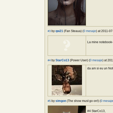
by
qw21
(Fan Steaua) (
0 mesaje
) at 2011-07
#3
La mine notebook-
by
StarCo13
(Power User) (
0 mesaje
) at 20
#4
da am si eu un No
by
simgon
(The show must go on!) (
0 mesaj
#5
#4 StarCo13,