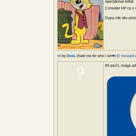
operational initial.
Consider HP ca o v
Dupa cite stiu unic
by
DexL
(hate me for who i am♥) (
0 mesaje
)
#9
#0 qw21, roaga ad