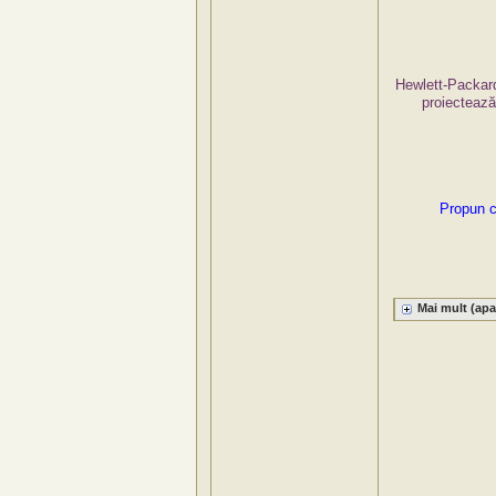
Hewlett-Packard
proiectează
Propun c
Mai mult (apa