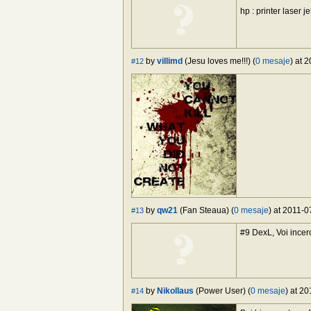
hp : printer laser 
by
villimd
(Jesu loves me!!!) (
0 mesaje
) at 
#12
by
qw21
(Fan Steaua) (
0 mesaje
) at 2011-0
#13
#9 DexL, Voi incerc
by
Nikollaus
(Power User) (
0 mesaje
) at 2
#14