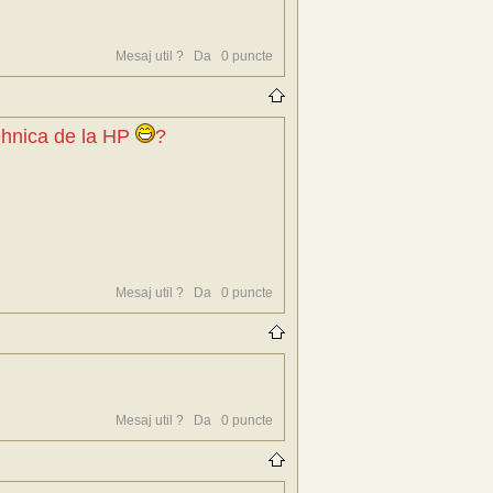
Mesaj util ?
Da
0
puncte
tehnica de la HP
?
Mesaj util ?
Da
0
puncte
Mesaj util ?
Da
0
puncte