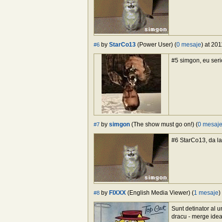
by
StarCo13
(Power User) (
0 mesaje
) at 20
#6
#5 simgon, eu seri
by
simgon
(The show must go on!) (
0 mesaj
#7
#6 StarCo13, da la
by
FIXXX
(English Media Viewer) (
1 mesaje
)
#8
Sunt detinator al 
dracu - merge ideal