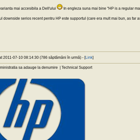
arianta mai accesibila a Dell'ului
In engleza suna mai bine "HP is a regular man
ul downside serios recent pentru HP este supportul (care era mult mai bun, as far as 
 at 2011-07-10 08:14:30 (786 săptămâni în urmă) - [
Link
]
ministratia sa adauge la denumire | Technical Support