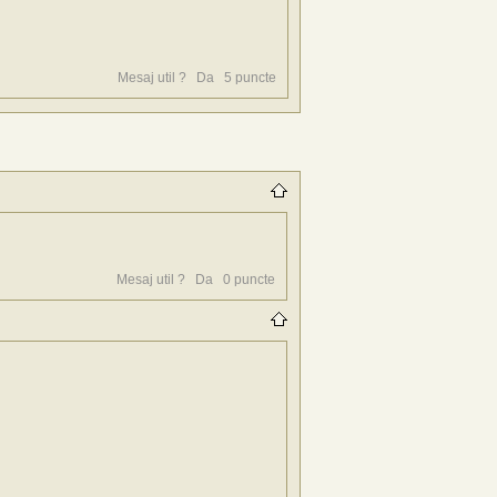
Mesaj util ?
Da
5
puncte
Mesaj util ?
Da
0
puncte