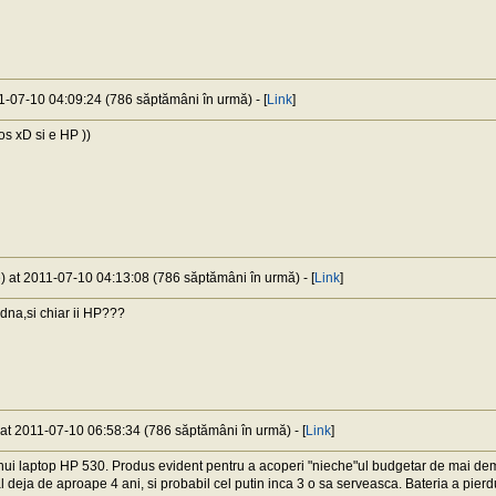
11-07-10 04:09:24 (786 săptămâni în urmă) - [
Link
]
os xD si e HP ))
e
) at 2011-07-10 04:13:08 (786 săptămâni în urmă) - [
Link
]
dna,si chiar ii HP???
 at 2011-07-10 06:58:34 (786 săptămâni în urmă) - [
Link
]
unui laptop HP 530. Produs evident pentru a acoperi "nieche"ul budgetar de mai dem
 deja de aproape 4 ani, si probabil cel putin inca 3 o sa serveasca. Bateria a pier