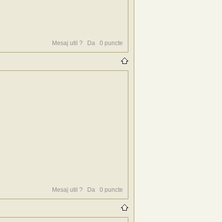
Mesaj util ?
Da
0
puncte
Mesaj util ?
Da
0
puncte