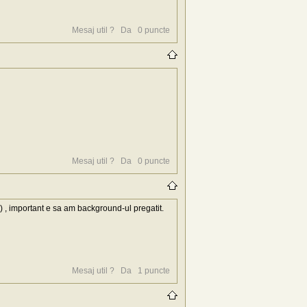
Mesaj util ?
Da
0
puncte
Mesaj util ?
Da
0
puncte
a ) , important e sa am background-ul pregatit.
Mesaj util ?
Da
1
puncte