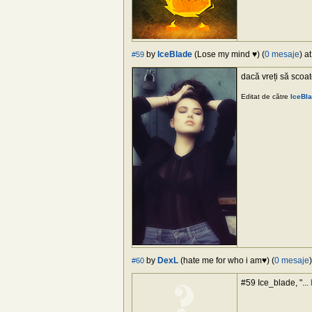
by
IceBlade
(Lose my mind ♥) (
0 mesaje
) a
#59
dacă vreți să scoat
Editat de către
IceBl
by
DexL
(hate me for who i am♥) (
0 mesaje
#60
#59 Ice_blade, "...