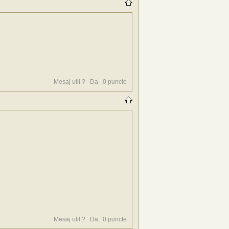
Mesaj util ?
Da
0
puncte
Mesaj util ?
Da
0
puncte