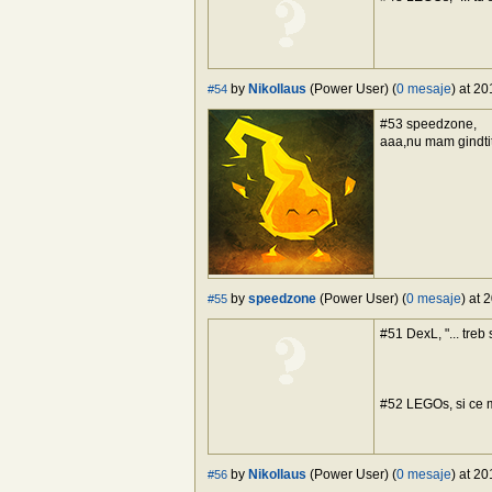
by
Nikollaus
(Power User) (
0 mesaje
) at 2
#54
#53 speedzone,
aaa,nu mam gindtit
by
speedzone
(Power User) (
0 mesaje
) at 
#55
#51 DexL, "... treb
#52 LEGOs, si ce m
by
Nikollaus
(Power User) (
0 mesaje
) at 2
#56