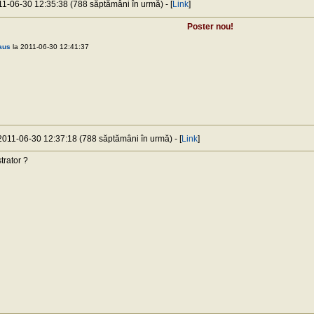
011-06-30 12:35:38 (788 săptămâni în urmă) - [
Link
]
Poster nou!
aus
la 2011-06-30 12:41:37
 2011-06-30 12:37:18 (788 săptămâni în urmă) - [
Link
]
trator ?