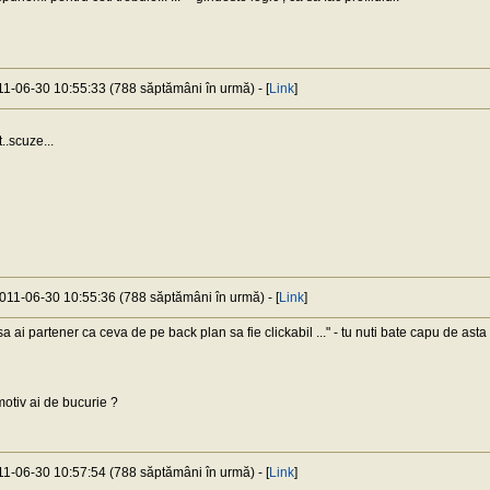
011-06-30 10:55:33 (788 săptămâni în urmă) - [
Link
]
..scuze...
2011-06-30 10:55:36 (788 săptămâni în urmă) - [
Link
]
 sa ai partener ca ceva de pe back plan sa fie clickabil ..." - tu nuti bate capu de ast
otiv ai de bucurie ?
011-06-30 10:57:54 (788 săptămâni în urmă) - [
Link
]