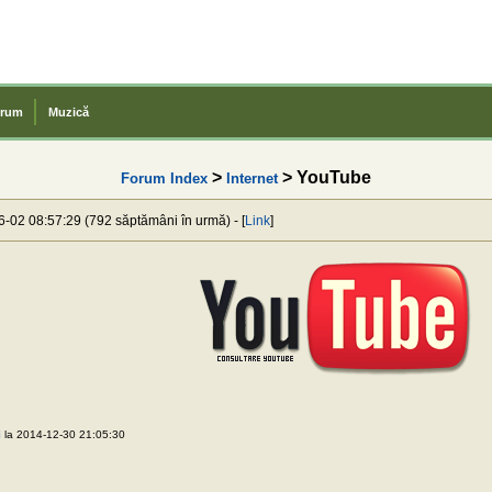
rum
Muzică
>
> YouTube
Forum Index
Internet
6-02 08:57:29 (792 săptămâni în urmă) - [
Link
]
i
la 2014-12-30 21:05:30