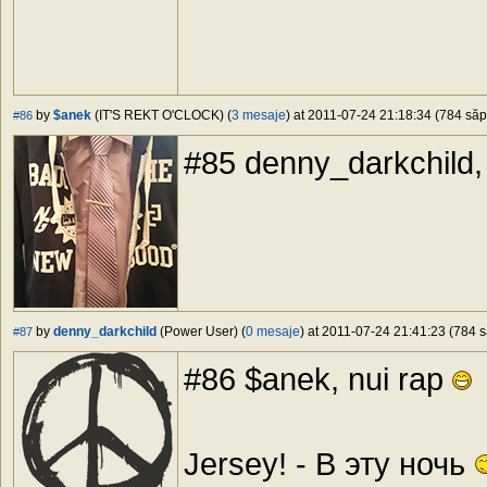
by
$anek
(IT'S REKT O'CLOCK) (
3 mesaje
) at 2011-07-24 21:18:34 (784 săp
#86
#85 denny_darkchild, 
by
denny_darkchild
(Power User) (
0 mesaje
) at 2011-07-24 21:41:23 (784 s
#87
#86 $anek, nui rap
Jersey! - В эту ночь