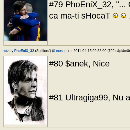
#79 PhoEniX_32, "... 
ca ma-ti sHocaT
.
by
PhoEniX_32
(Scriitoru') (
0 mesaje
) at 2011-04-15 09:58:00 (799 săptămâni
#82
#80 $anek, Nice
#81 Ultragiga99, Nu am