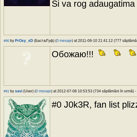
Si va rog adaugatima
by
PrOxy_xD
(Баста/Гуф) (
0 mesaje
) at 2011-09-10 21:41:12 (777 săptămâni
#90
Обожаю!!!
by
savi
(User) (
0 mesaje
) at 2012-07-08 10:53:53 (734 săptămâni în urmă) - 
#91
#0 J0k3R, fan list pli