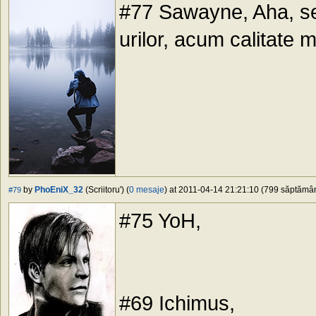
#77 Sawayne, Aha, se
urilor, acum calitate
by
PhoEniX_32
(Scriitoru') (
0 mesaje
) at 2011-04-14 21:21:10 (799 săptămâni
#79
#75 YoH,
#69 Ichimus,