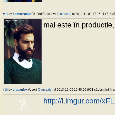
by
Somerhalder
(îndrăgostit ♥) (
0 mesaje
) at 2012-11-01 17:26:11 (718 să
#94
mai este în producție,
by
draganfox
(User) (
0 mesaje
) at 2013-12-05 16:48:56 (661 săptămâni în ur
#95
http://i.imgur.com/xF