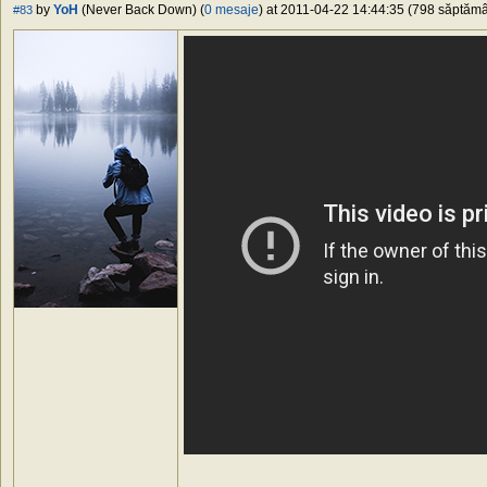
by
YoH
(Never Back Down) (
0 mesaje
) at 2011-04-22 14:44:35 (798 săptămân
#83