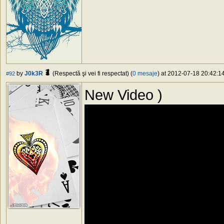
by
J0k3R
(Respectă şi vei fi respectat) (
0 mesaje
) at 2012-07-18 20:42:14
#92
New Video )