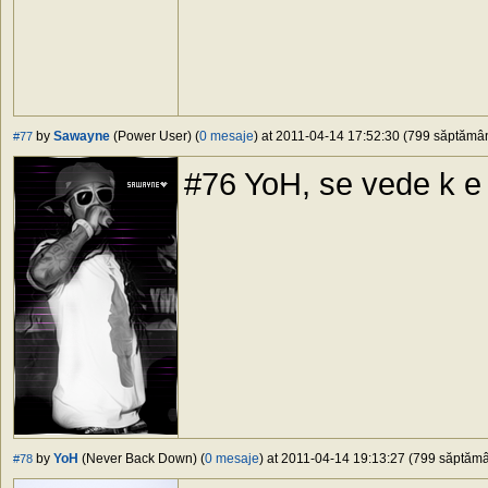
by
Sawayne
(Power User) (
0 mesaje
) at 2011-04-14 17:52:30 (799 săptămâni
#77
#76 YoH, se vede k e
by
YoH
(Never Back Down) (
0 mesaje
) at 2011-04-14 19:13:27 (799 săptămân
#78