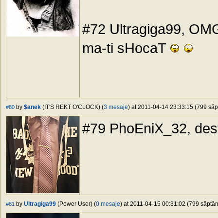
#72 Ultragiga99, OMG!
ma-ti sHocaT
by
$anek
(IT'S REKT O'CLOCK) (
3 mesaje
) at 2011-04-14 23:33:15 (799 săp
#80
#79 PhoEniX_32, dest
by
Ultragiga99
(Power User) (
0 mesaje
) at 2011-04-15 00:31:02 (799 săptăm
#81