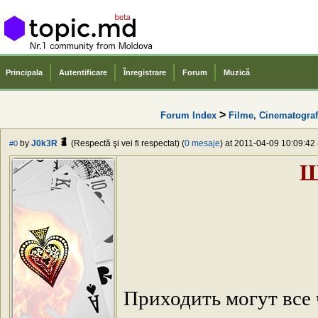
Principala
Autentificare
Înregistrare
Forum
Muzică
>
Forum Index
Filme, Cinematograf
by
J0k3R
(Respectă şi vei fi respectat) (
0 mesaje
) at 2011-04-09 10:09:42 
#0
Ш
Приходить могут все ч