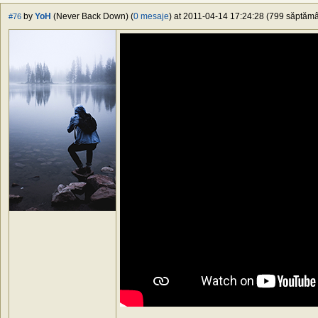
by
YoH
(Never Back Down) (
0 mesaje
) at 2011-04-14 17:24:28 (799 săptămân
#76