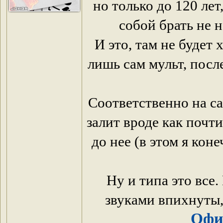
но только до 120 лет,
собой брать не 
И это, там не будет
лишь сам мульт, посл
Соответственно на са
залит вроде как почти
до нее (в этом я кон
Ну и типа это все.
звуками впихнуты, в
Офи