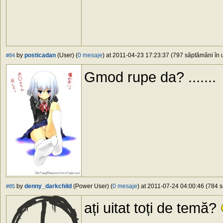
by
posticadan
(User) (
0 mesaje
) at 2011-04-23 17:23:37 (797 săptămâni în u
#84
Gmod rupe da? .......
by
denny_darkchild
(Power User) (
0 mesaje
) at 2011-07-24 04:00:46 (784 s
#85
ați uitat toți de temă?