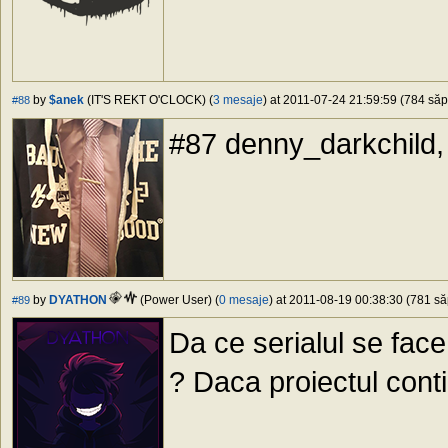
by
$anek
(IT'S REKT O'CLOCK) (
3 mesaje
) at 2011-07-24 21:59:59 (784 săp
#88
#87 denny_darkchild, s
by
DYATHON
(Power User) (
0 mesaje
) at 2011-08-19 00:38:30 (781 să
#89
Da ce serialul se fac
? Daca proiectul cont