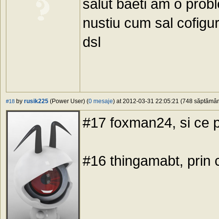
salut baeti am o prob
nustiu cum sal cofigu
dsl
by
rusik225
(Power User) (
0 mesaje
) at 2012-03-31 22:05:21 (748 săptămâni
#18
#17 foxman24, si ce 
#16 thingamabt, prin c