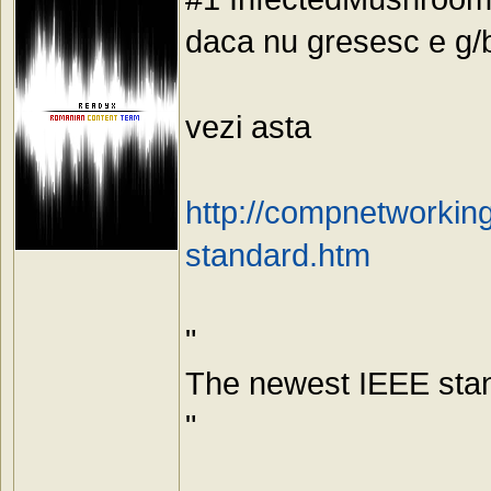
daca nu gresesc e g/b/
vezi asta
http://compnetworkin
standard.htm
"
The newest IEEE stand
"