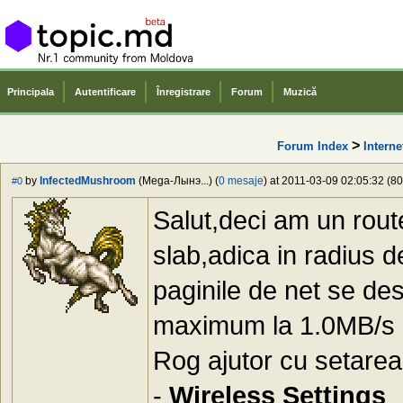
Principala
Autentificare
Înregistrare
Forum
Muzică
>
Forum Index
Interne
by
InfectedMushroom
(Mega-Лынэ...) (
0 mesaje
) at 2011-03-09 02:05:32 (80
#0
Salut,deci am un rou
slab,adica in radius d
paginile de net se de
maximum la 1.0MB/s
Rog ajutor cu setarea 
-
Wireless Settings