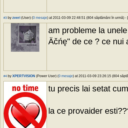
by
zveri
(User) (
0 mesaje
) at 2011-03-09 22:48:51 (804 săptămâni în urmă) - [
#3
am probleme la unele 
Äčńę" de ce ? ce nui
by
XPERTVISION
(Power User) (
0 mesaje
) at 2011-03-09 23:26:15 (804 săptă
#4
tu precis lai setat cu
la ce provaider esti??