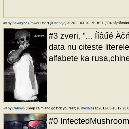
by
Sawayne
(Power User) (
0 mesaje
) at 2011-03-10 19:18:11 (804 săptămâni 
#8
#3 zveri, "... Íîâűé Äč
data nu citeste literel
alfabete ka rusa,chine
by
Calin96
(Keep calm and go f*ck yourself) (
0 mesaje
) at 2011-03-10 19:28:0
#9
#0 InfectedMushroom,