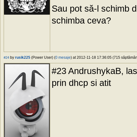
Sau pot să-l schimb de
schimba ceva?
by
rusik225
(Power User) (
0 mesaje
) at 2012-11-18 17:36:05 (715 săptămâni
#24
#23 AndrushykaB, lasi 
prin dhcp si atit