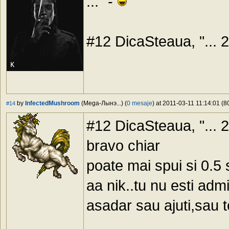
..." -
#12 DicaSteaua, "... 2.
by
InfectedMushroom
(Mega-Лынэ...) (
0 mesaje
) at 2011-03-11 11:14:01 (8
#14
#12 DicaSteaua, "... 2.
bravo chiar
poate mai spui si 0.5
aa nik..tu nu esti adm
asadar sau ajuti,sau t