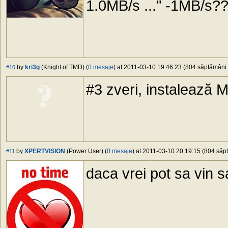
1.0MB/s ..." -1MB/s??!
by
kri3g
(Knight of TMD) (
0 mesaje
) at 2011-03-10 19:46:23 (804 săptămâni î
#10
#3 zveri, instalează M
by
XPERTVISION
(Power User) (
0 mesaje
) at 2011-03-10 20:19:15 (804 săpt
#11
daca vrei pot sa vin sa