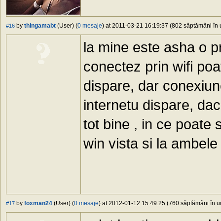
by
thingamabt
(User) (
0 mesaje
) at 2011-03-21 16:19:37 (802 săptămâni în u
#16
la mine este asha o 
conectez prin wifi poa
dispare, dar conexiun
internetu dispare, da
tot bine , in ce poate
win vista si la ambel
by
foxman24
(User) (
0 mesaje
) at 2012-01-12 15:49:25 (760 săptămâni în ur
#17