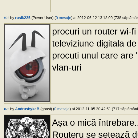
by
rusik225
(Power User) (
0 mesaje
) at 2012-06-12 13:18:09 (738 săptămâni
#22
procuri un router wi-fi 
televiziune digitala d
procuti unul care are "
vlan-uri
by
AndrushykaB
(ghost) (
0 mesaje
) at 2012-11-05 20:42:51 (717 săptămâni 
#23
Așa o mică întrebare..
Routeru se setează d