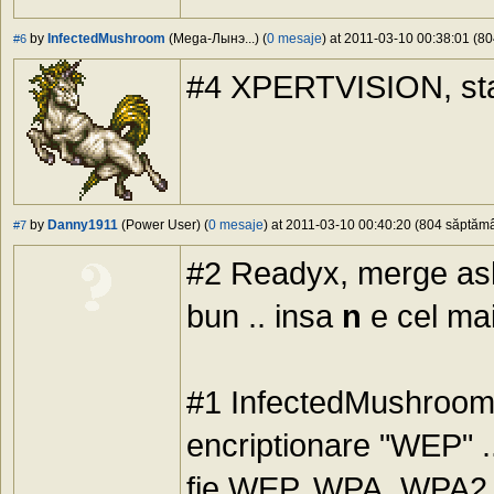
by
InfectedMushroom
(Mega-Лынэ...) (
0 mesaje
) at 2011-03-10 00:38:01 (80
#6
#4 XPERTVISION, st
by
Danny1911
(Power User) (
0 mesaje
) at 2011-03-10 00:40:20 (804 săptămân
#7
#2 Readyx, merge asha
bun .. insa
n
e cel mai
#1 InfectedMushroom, 
encriptionare "WEP" .. 
fie WEP, WPA, WPA2, 