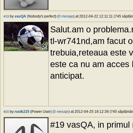
by
vasQA
(Nobody's perfect) (
0 mesaje
) at 2012-04-22 12:11:11 (745 săptămâ
#19
Salut.am o problema.ro
tl-wr741nd,am facut o
trebuia,reteaua este
este ca nu am acces l
anticipat.
by
rusik225
(Power User) (
0 mesaje
) at 2012-04-25 18:12:39 (745 săptămâni
#20
#19 vasQA, in primul 