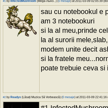
by
InfectedMushroom
(Mega-Лынэ...) (
0 mesaje
) at 2011-03-09 02:05:39 (80
#1
sau cu notebookul e 
am 3 notebookuri
si la al meu,prinde ce
la al surorii mele,sla
modem unite decit as
si la fratele meu...no
poate trebuie ceva si i
by
Readyx
(Lăsați Muzica Să Vorbească) (
0 mesaje
) at 2011-03-09 22:41:16 
#2
#1 InfectedMushroom,