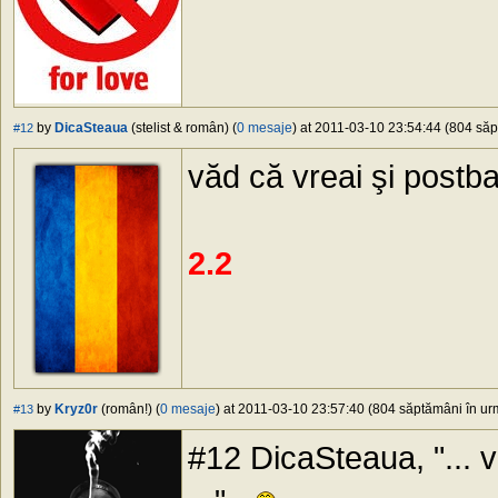
by
DicaSteaua
(stelist & român) (
0 mesaje
) at 2011-03-10 23:54:44 (804 săp
#12
văd că vreai şi postban
2.2
by
Kryz0r
(român!) (
0 mesaje
) at 2011-03-10 23:57:40 (804 săptămâni în urm
#13
#12 DicaSteaua, "... vă