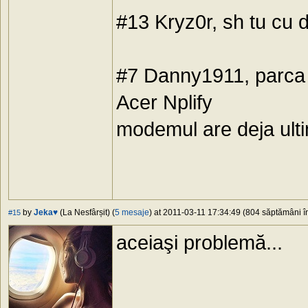
#13 Kryz0r, sh tu cu 
#7 Danny1911, parca la
Acer Nplify
modemul are deja ulti
by
Jeka♥
(La Nesfârșit) (
5 mesaje
) at 2011-03-11 17:34:49 (804 săptămâni în
#15
aceiaşi problemă...