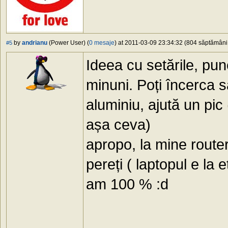
by
andrianu
(Power User) (
0 mesaje
) at 2011-03-09 23:34:32 (804 săptămâni 
#5
Ideea cu setările, pune
minuni. Poți încerca să
aluminiu, ajută un pic
așa ceva)
apropo, la mine routeru
pereți ( laptopul e la 
am 100 % :d