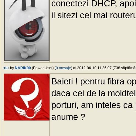
conectezi DHCP, apoi v
il sitezi cel mai router
by
NARIK90
(Power User) (
0 mesaje
) at 2012-06-10 11:36:07 (738 săptămâni
#21
Baieti ! pentru fibra o
daca cei de la moldte
porturi, am inteles ca
anume ?