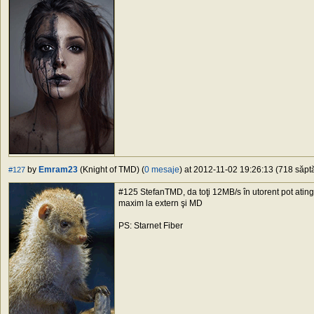
by
Emram23
(Knight of TMD) (
0 mesaje
) at 2012-11-02 19:26:13 (718 săptă
#127
#125 StefanTMD, da toţi 12MB/s în utorent pot atin
maxim la extern şi MD
PS: Starnet Fiber