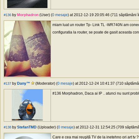
by
Morphadron
(User) (
0 mesaje
) at 2012-12-19 20:05:46 (711 săptămâni în
#136
miam luat un router Tp- Link TL -WR740N am conecta
configuratia la router, se poate de gasit aceasta con
by
Dany™
(Moderator) (
0 mesaje
) at 2012-12-24 10:41:37 (710 săptămâni
#137
#136 Morphadron, Daca ai IP .. atunci nu sunt proble
by
StefanTMD
(Uploader) (
0 mesaje
) at 2012-12-31 12:54:25 (709 săptămân
#138
Care e cea mai reuşită TV de la inetehno ori art tv ?