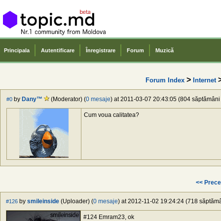
Principala
Autentificare
Înregistrare
Forum
Muzică
>
Forum Index
Internet
by
Dany™
(Moderator) (
0 mesaje
) at 2011-03-07 20:43:05 (804 săptămâni î
#0
Cum voua calitatea?
<< Prece
by
smileinside
(Uploader) (
0 mesaje
) at 2012-11-02 19:24:24 (718 săptămân
#126
#124 Emram23, ok