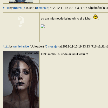
by
motroi_s
(User) (
0 mesaje
) at 2012-11-15 09:14:39 (716 săptămâni în ur
#130
eu am internet de la inetehno si e ft bun
.
by
smileinside
(Uploader) (
0 mesaje
) at 2012-11-15 19:33:33 (716 săptămân
#131
#130 motroi_s, unde ai făcut testul ?