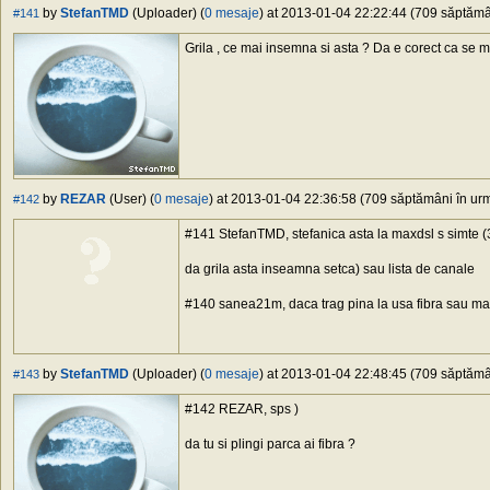
by
StefanTMD
(Uploader) (
0 mesaje
) at 2013-01-04 22:22:44 (709 săptămân
#141
Grila , ce mai insemna si asta ? Da e corect ca se 
by
REZAR
(User) (
0 mesaje
) at 2013-01-04 22:36:58 (709 săptămâni în urmă
#142
#141 StefanTMD, stefanica asta la maxdsl s simte (3
da grila asta inseamna setca) sau lista de canale
#140 sanea21m, daca trag pina la usa fibra sau maca
by
StefanTMD
(Uploader) (
0 mesaje
) at 2013-01-04 22:48:45 (709 săptămân
#143
#142 REZAR, sps )
da tu si plingi parca ai fibra ?