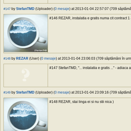
by
StefanTMD
(Uploader) (
0 mesaje
) at 2013-01-04 22:57:07 (709 săptămân
#147
#146 REZAR, instalatia e gratis numa cit contract 1
by
REZAR
(User) (
0 mesaje
) at 2013-01-04 23:06:03 (709 săptămâni în urmă
#148
#147 StefanTMD, "... instalatia e gratis ..." - adiac
by
StefanTMD
(Uploader) (
0 mesaje
) at 2013-01-04 23:09:16 (709 săptămân
#149
#148 REZAR, stai linga ei si nu stii nica )