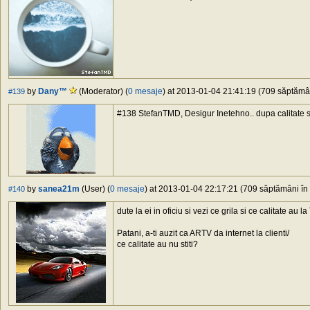
by
Dany™
(Moderator) (
0 mesaje
) at 2013-01-04 21:41:19 (709 săptămâni
#139
#138 StefanTMD, Desigur Inetehno.. dupa calitate si
by
sanea21m
(User) (
0 mesaje
) at 2013-01-04 22:17:21 (709 săptămâni în 
#140
dute la ei in oficiu si vezi ce grila si ce calitate au la
Patani, a-ti auzit ca ARTV da internet la clienti/
ce calitate au nu stiti?