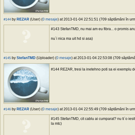
by
REZAR
(User) (
0 mesaje
) at 2013-01-04 22:51:51 (709 săptămâni în urmă
#144
#143 StefanTMD, nu mai am eu fibra... o promis anu t
nu`i nica ma uit hd si asa)
by
StefanTMD
(Uploader) (
0 mesaje
) at 2013-01-04 22:53:08 (709 săptămân
#145
#144 REZAR, tresi la inetehno poti sa ei exemplu 
by
REZAR
(User) (
0 mesaje
) at 2013-01-04 22:55:49 (709 săptămâni în urmă
#146
#145 StefanTMD, cit cablu ai cumparat? nu ti`o iesi
la mtc)