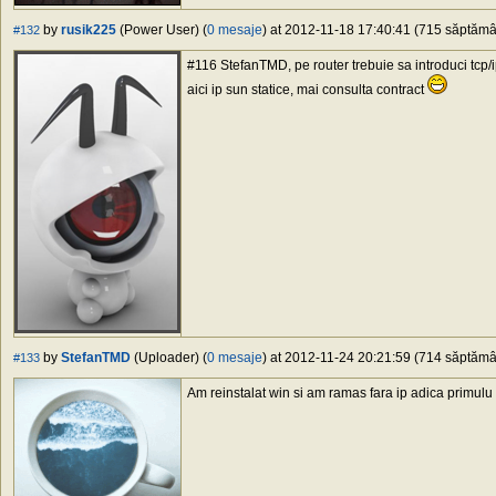
by
rusik225
(Power User) (
0 mesaje
) at 2012-11-18 17:40:41 (715 săptămân
#132
#116 StefanTMD, pe router trebuie sa introduci tcp/
aici ip sun statice, mai consulta contract
by
StefanTMD
(Uploader) (
0 mesaje
) at 2012-11-24 20:21:59 (714 săptămân
#133
Am reinstalat win si am ramas fara ip adica primulu i