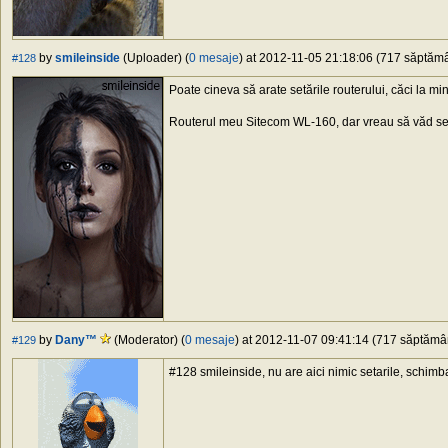
by
smileinside
(Uploader) (
0 mesaje
) at 2012-11-05 21:18:06 (717 săptămân
#128
Poate cineva să arate setările routerului, căci la mi
Routerul meu Sitecom WL-160, dar vreau să văd setă
by
Dany™
(Moderator) (
0 mesaje
) at 2012-11-07 09:41:14 (717 săptămâni
#129
#128 smileinside, nu are aici nimic setarile, schimba r