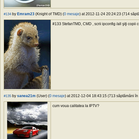
by
Emram23
(Knight of TMD) (
0 mesaje
) at 2012-11-24 20:24:23 (714 săptă
#134
#133 StefanTMD, CMD , scrii ipconfig /all şiţi copii ce
by
sanea21m
(User) (
0 mesaje
) at 2012-12-04 18:43:15 (713 săptămâni în 
#135
cum voua calitatea la IPTV?