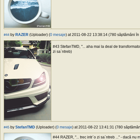
by
RAZER
(Uploader) (
0 mesaje
) at 2011-08-22 13:38:14 (780 săptămâni în 
#44
#43 StefanTMD, "... aha mai la deal de transformator
zi sa`ntreb)
by
StefanTMD
(Uploader) (
0 mesaje
) at 2011-08-22 13:41:31 (780 săptămâni
#45
#44 RAZER, "... trec intr`o zi sa`ntreb ..." - dacă nu 