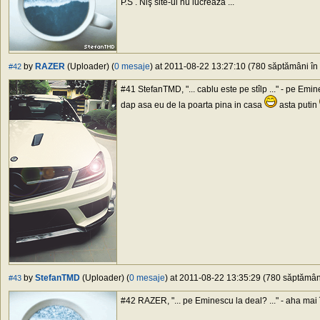
P.S . Niş site-ul nu lucrează ...
by
RAZER
(Uploader) (
0 mesaje
) at 2011-08-22 13:27:10 (780 săptămâni în 
#42
#41 StefanTMD, "... cablu este pe stîlp ..." - pe E
dap asa eu de la poarta pina in casa
asta putin
by
StefanTMD
(Uploader) (
0 mesaje
) at 2011-08-22 13:35:29 (780 săptămâni
#43
#42 RAZER, "... pe Eminescu la deal? ..." - aha mai în