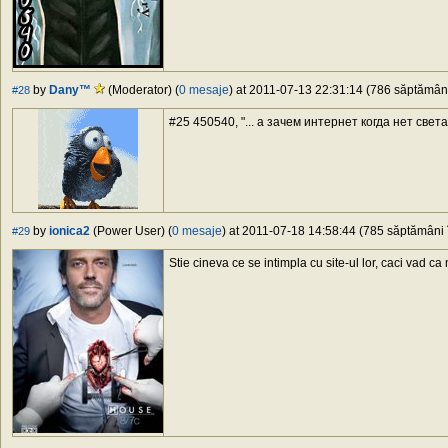
by
Dany™
(Moderator) (
0 mesaje
) at 2011-07-13 22:31:14 (786 săptămâni 
#28
#25 450540, "... а зачем интернет когда нет света.
by
ionica2
(Power User) (
0 mesaje
) at 2011-07-18 14:58:44 (785 săptămâni î
#29
Stie cineva ce se intimpla cu site-ul lor, caci vad ca 