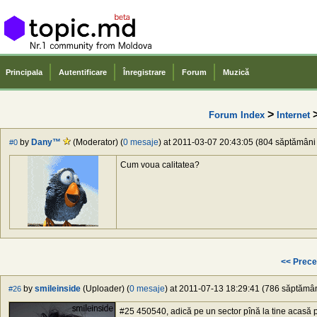
Principala
Autentificare
Înregistrare
Forum
Muzică
>
Forum Index
Internet
by
Dany™
(Moderator) (
0 mesaje
) at 2011-03-07 20:43:05 (804 săptămâni î
#0
Cum voua calitatea?
<< Prece
by
smileinside
(Uploader) (
0 mesaje
) at 2011-07-13 18:29:41 (786 săptămâni
#26
#25 450540, adică pe un sector pînă la tine acasă po