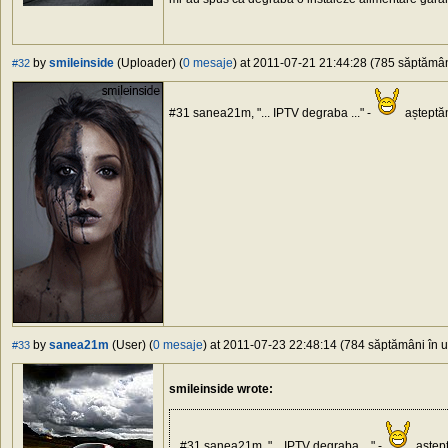
by
smileinside
(Uploader) (
0 mesaje
) at 2011-07-21 21:44:28 (785 săptămâni
#32
#31 sanea21m, "... IPTV degraba ..." -
aștept
by
sanea21m
(User) (
0 mesaje
) at 2011-07-23 22:48:14 (784 săptămâni în ur
#33
smileinside wrote:
#31 sanea21m, "... IPTV degraba ..." -
aștep