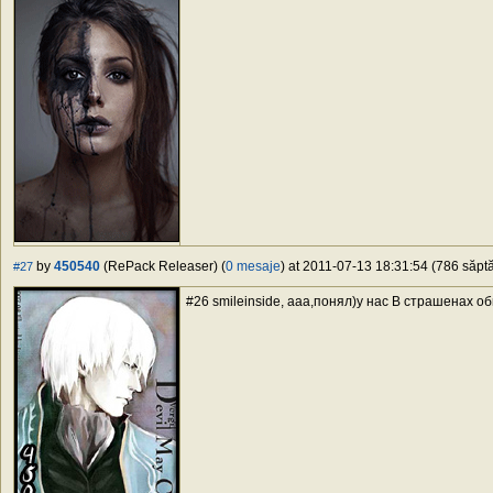
by
450540
(RePack Releaser) (
0 mesaje
) at 2011-07-13 18:31:54 (786 săptă
#27
#26 smileinside, ааа,понял)у нас В страшенах об