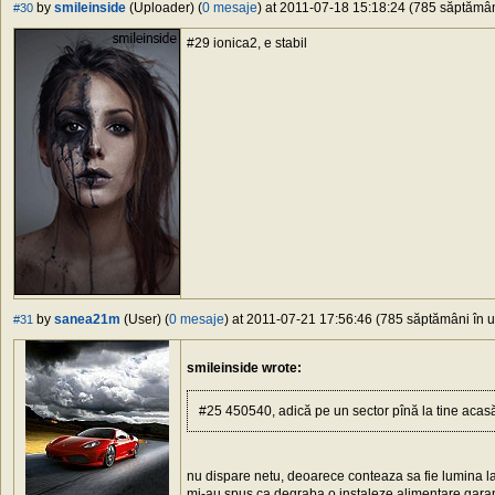
by
smileinside
(Uploader) (
0 mesaje
) at 2011-07-18 15:18:24 (785 săptămâni
#30
#29 ionica2, e stabil
by
sanea21m
(User) (
0 mesaje
) at 2011-07-21 17:56:46 (785 săptămâni în ur
#31
smileinside wrote:
#25 450540, adică pe un sector pînă la tine acasă 
nu dispare netu, deoarece conteaza sa fie lumina la
mi-au spus ca degraba o instaleze alimentare gara