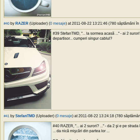
by
RAZER
(Uploader) (
0 mesaje
) at 2011-08-22 13:21:46 (780 săptămâni în 
#40
#39 StefanTMD, "... la sormea acasă ..." - ai 2 surori
departisor... cumperi singur cablul?
by
StefanTMD
(Uploader) (
0 mesaje
) at 2011-08-22 13:24:18 (780 săptămâni
#41
#40 RAZER, "... ai 2 surori? ..." - da 2 şi e pe strad
... da nică mişcări din partea lor ...