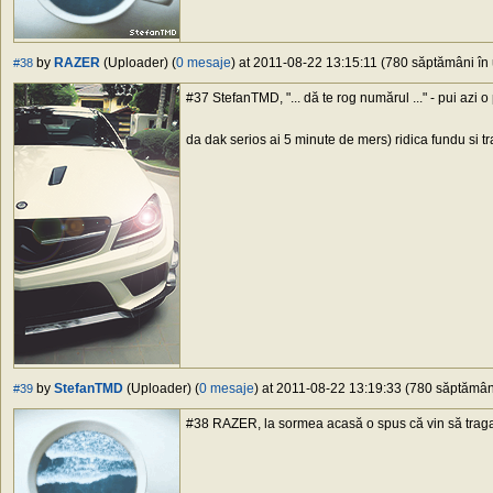
by
RAZER
(Uploader) (
0 mesaje
) at 2011-08-22 13:15:11 (780 săptămâni în 
#38
#37 StefanTMD, "... dă te rog numărul ..." - pui azi o 
da dak serios ai 5 minute de mers) ridica fundu si t
by
StefanTMD
(Uploader) (
0 mesaje
) at 2011-08-22 13:19:33 (780 săptămâni
#39
#38 RAZER, la sormea acasă o spus că vin să traga net