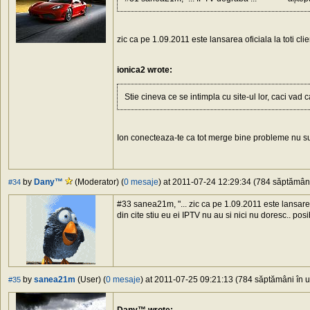
zic ca pe 1.09.2011 este lansarea oficiala la toti clien
ionica2 wrote:
Stie cineva ce se intimpla cu site-ul lor, caci vad c
Ion conecteaza-te ca tot merge bine probleme nu su
by
Dany™
(Moderator) (
0 mesaje
) at 2011-07-24 12:29:34 (784 săptămâni 
#34
#33 sanea21m, "... zic ca pe 1.09.2011 este lansarea ofi
din cite stiu eu ei IPTV nu au si nici nu doresc.. po
by
sanea21m
(User) (
0 mesaje
) at 2011-07-25 09:21:13 (784 săptămâni în ur
#35