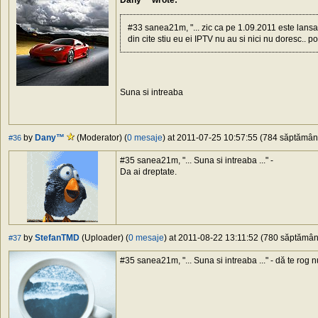
Dany™ wrote:
#33 sanea21m, "... zic ca pe 1.09.2011 este lansarea o
din cite stiu eu ei IPTV nu au si nici nu doresc.. 
Suna si intreaba
by
Dany™
(Moderator) (
0 mesaje
) at 2011-07-25 10:57:55 (784 săptămâni 
#36
#35 sanea21m, "... Suna si intreaba ..." -
Da ai dreptate.
by
StefanTMD
(Uploader) (
0 mesaje
) at 2011-08-22 13:11:52 (780 săptămâni 
#37
#35 sanea21m, "... Suna si intreaba ..." - dă te rog 