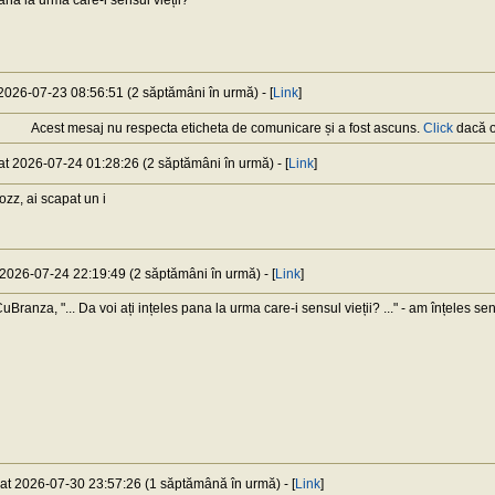
pana la urma care-i sensul vieții?
 2026-07-23 08:56:51 (2 săptămâni în urmă) - [
Link
]
Acest mesaj nu respecta eticheta de comunicare și a fost ascuns.
Click
dacă or
 at 2026-07-24 01:28:26 (2 săptămâni în urmă) - [
Link
]
z, ai scapat un i
t 2026-07-24 22:19:49 (2 săptămâni în urmă) - [
Link
]
ranza, "... Da voi ați ințeles pana la urma care-i sensul vieții? ..." - am înțeles se
 at 2026-07-30 23:57:26 (1 săptămână în urmă) - [
Link
]