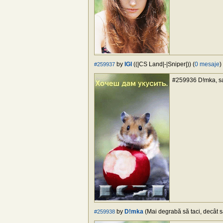
by
IGI
((|CS Land|-|Sniper|)) (
0 mesaje
)
#259937
#259936 D!mka, sad 
by
D!mka
(Mai degrabă să taci, decât să
#259938