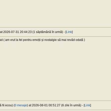
 at 2026-07-31 20:44:23 (1 săptămână în urmă) - [
Link
]
( am vrut la fel pentru emoții și nostalgie să mai revăd odată )
 fii ecou) (
0 mesaje
) at 2026-08-01 00:51:27 (6 zile în urmă) - [
Link
]