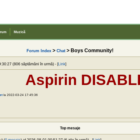
rum
Muzică
>
> Boys Community!
Forum Index
Chat
9:30:27 (806 săptămâni în urmă) - [
Link
]
Aspirin DISABL
et
la 2022-03-24 17:45:36
Top mesaje