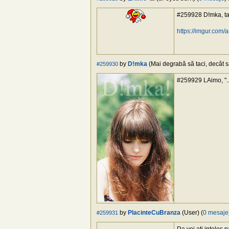
#259928 D!mka, tam
https://imgur.com
by
D!mka
(Mai degrabă să taci, decât să
#259930
#259929 LAimo, "...
by
PlacinteCuBranza
(User) (
0 mesaje
#259931