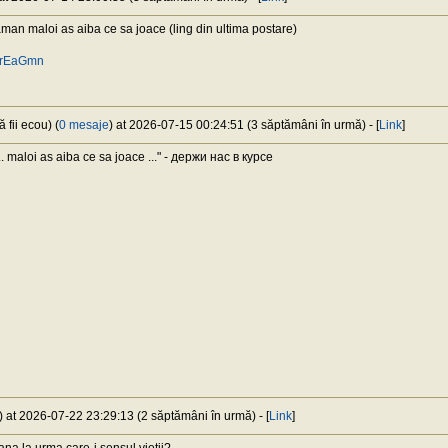
an maloi as aiba ce sa joace (ling din ultima postare)
/arEaGmn
 fii ecou) (
0 mesaje
) at 2026-07-15 00:24:51 (3 săptămâni în urmă) - [
Link
]
 maloi as aiba ce sa joace ..." - держи нас в курсе
) at 2026-07-22 23:29:13 (2 săptămâni în urmă) - [
Link
]