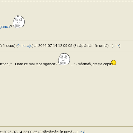
iganca
?
 fii ecou) (
0 mesaje
) at 2026-07-14 12:09:05 (3 săptămâni în urmă) - [
Link
]
ion, "... Oare ce mai face tiganca?
..." - măritată, crește copil
 at 2026-07-14 23:00:35 (3 săptămâni în urmă) - [
Link
]