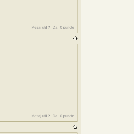
Mesaj util ?
Da
0
puncte
Mesaj util ?
Da
0
puncte