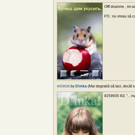
Offf doamne , mi-am
P.S : nu vreau să 
by
D!mka
(Mai degrabă să taci, decât să
#259936
#259935 IGI, "... n