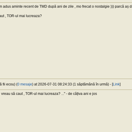
 adus aminte recent de TMD după ani de zile , mo frecat o nostalgie ))) parcă aș da 
caut , TOR-ul mai lucreaza?
 fii ecou) (
0 mesaje
) at 2026-07-31 08:24:33 (1 săptămână în urmă) - [
Link
]
u vreau să caut , TOR-ul mai lucreaza? ..." - de câțiva ani e jos