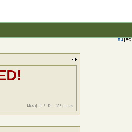
RU
| RO
ED!
Mesaj util ?
Da
458
puncte