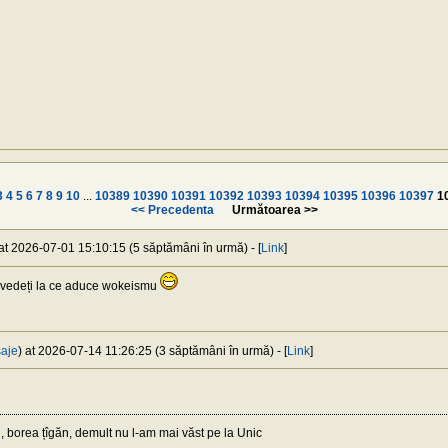
3
4
5
6
7
8
9
10
...
10389
10390
10391
10392
10393
10394
10395
10396
10397
1
<< Precedenta
Următoarea >>
 at 2026-07-01 15:10:15 (5 săptămâni în urmă) - [
Link
]
 vedeți la ce aduce wokeismu
aje
) at 2026-07-14 11:26:25 (3 săptămâni în urmă) - [
Link
]
borea țîgăn, demult nu l-am mai văst pe la Unic