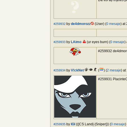
Da voi ați ințeles 
by
de4dmorozz
(User) (
0 mesaje
) at
#259932
by
LAimo
(ur eyes burn) (
0 mesaje
)
#259933
#259932 de4dmoroz
by
V!ckNet
(
) (
2 mesaje
) a
#259934
#259931 PlacinteCuB
by
IGI
((|CS Land|-|Sniper|)) (
0 mesaje
)
#259935