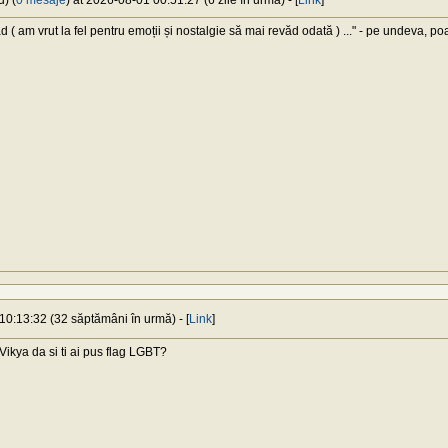
u) (
0 mesaje
) at 2026-08-01 00:51:27 (6 zile în urmă) - [
Link
]
ad ( am vrut la fel pentru emoții și nostalgie să mai revăd odată ) ..." - pe undeva, po
10:13:32 (32 săptămâni în urmă) - [
Link
]
ikya da si ti ai pus flag LGBT?