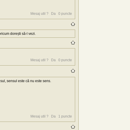
Mesaj util ?
Da
0
puncte
icum dorești să-l vezi.
Mesaj util ?
Da
0
puncte
nsul, sensul este că nu este sens.
Mesaj util ?
Da
1
puncte