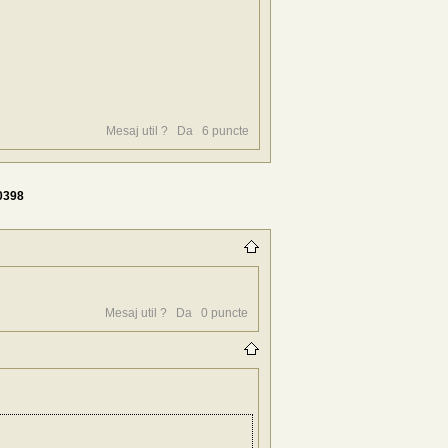
Mesaj util ?
Da
6
puncte
0398
Mesaj util ?
Da
0
puncte