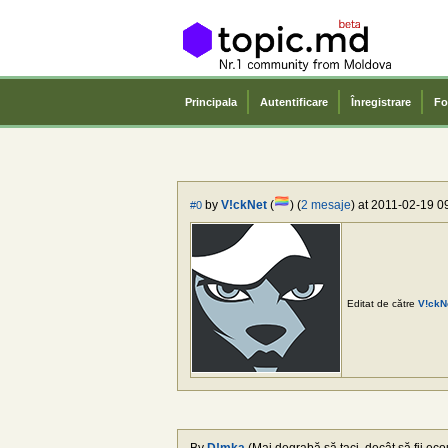
Principala
Autentificare
Înregistrare
Fo
by
V!ckNet
(
) (
2 mesaje
) at 2011-02-19 0
#0
Editat de către
V!ckN