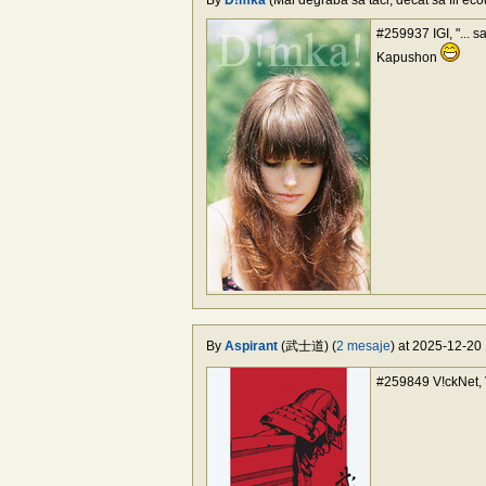
By
D!mka
(Mai degrabă să taci, decât să fii eco
#259937 IGI, "... s
Kapushon
By
Aspirant
(武士道) (
2 mesaje
) at 2025-12-20 
#259849 V!ckNet, V