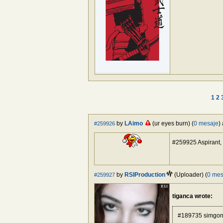
1
2
by
LAimo
(ur eyes burn) (
0 mesaje
)
#259926
#259925 Aspirant,
by
RSIProduction
(Uploader) (
0 mes
#259927
tiganca wrote:
#189735 simgon, 