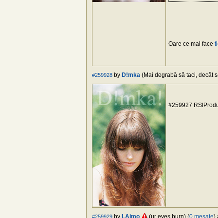
Oare ce mai face
t
by
D!mka
(Mai degrabă să taci, decât să
#259928
#259927 RSIProduct
by
LAimo
(ur eyes burn) (
0 mesaje
)
#259929