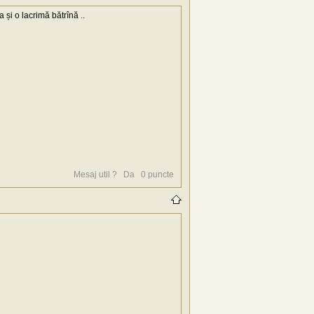
și o lacrimă bătrînă ..
Mesaj util ?
Da
0
puncte