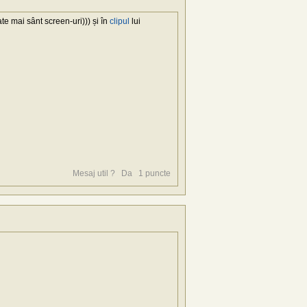
ate mai sânt screen-uri))) și în
clipul
lui
Mesaj util ?
Da
1
puncte