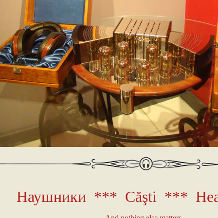
Наушники *** Căşti *** He
And nothing else matters...