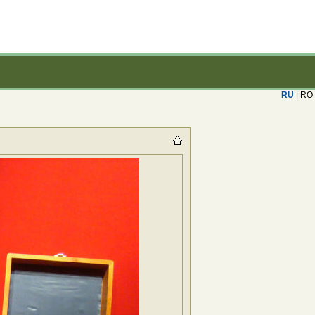
RU
| RO