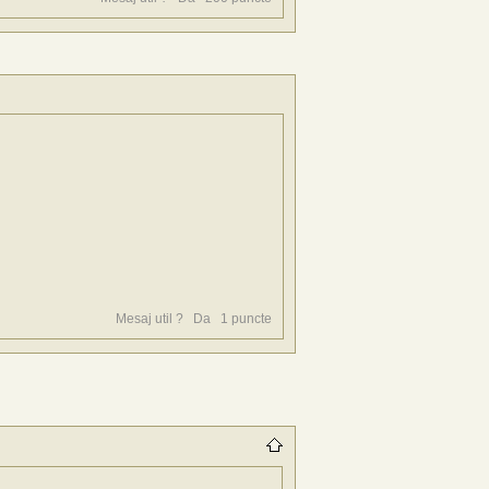
Mesaj util ?
Da
1
puncte