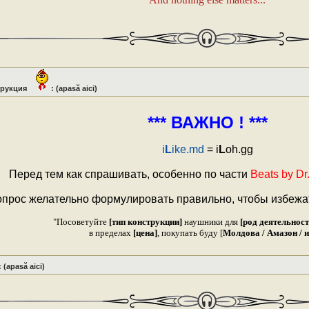
трукция
: (apasă aici)
*** ВАЖНО ! ***
i
L
ike.md
= i
L
oh.gg
Перед тем как спрашивать, особенно по части
Beats by Dr
прос желательно формулировать правильно, чтобы избежа
"Посоветуйте
[тип конструкции]
наушники для
[род деятельност
в пределах
[цена]
, покупать буду [
Молдова / Амазон / и
 (apasă aici)