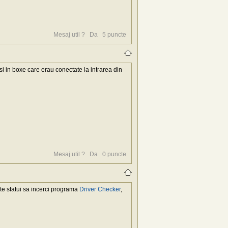
Mesaj util ?
Da
5
puncte
si in boxe care erau conectate la intrarea din
Mesaj util ?
Da
0
puncte
 te sfatui sa incerci programa
Driver Checker
,