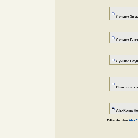
Лучшие Звук
Лучшие Плее
Лучшие Науш
Полезные с
AlexRoma He
Editat de către
Alex