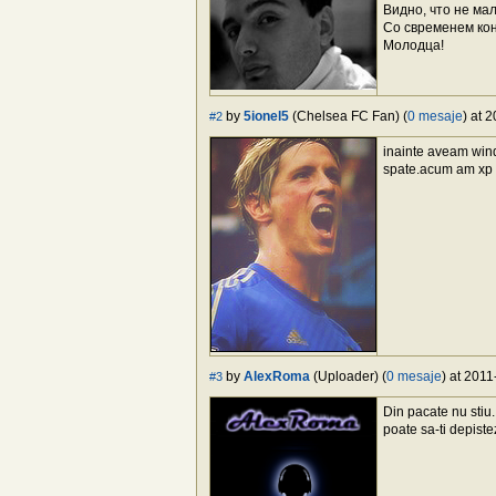
Видно, что не ма
Со свременем кон
Молодца!
by
5ionel5
(Chelsea FC Fan) (
0 mesaje
) at 
#2
inainte aveam windo
spate.acum am xp n
by
AlexRoma
(Uploader) (
0 mesaje
) at 2011
#3
Din pacate nu stiu.
poate sa-ti depiste