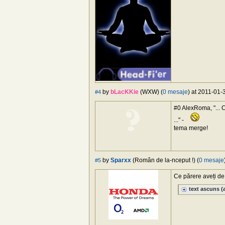
by
bLacKKie
(WXW) (
0 mesaje
) at 2011-01-
#4
#0 AlexRoma, "... C
..." -
tema merge!
by
Sparxx
(Român de la-nceput !) (
0 mesaje
#5
Ce părere aveți d
text ascuns
(a