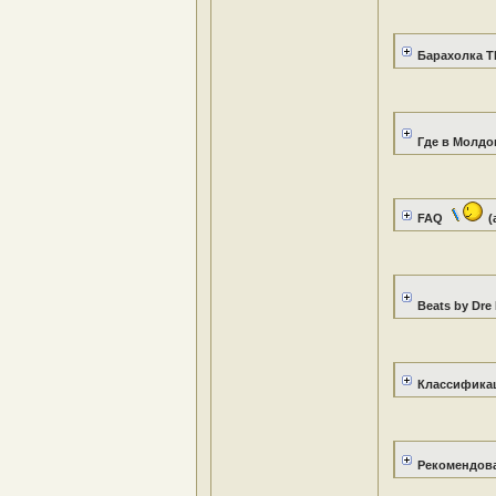
Барахолка 
Где в Молдов
FAQ
(
Beats by Dr
Классифика
Рекомендов