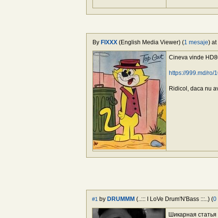
By
FIXXX
(English Media Viewer) (
1 mesaje
) a
Cineva vinde HD8
https://999.md/ro
Ridicol, daca nu a
by
DRUMMM
(..::: I LoVe Drum'N'Bass :::..) (
0
#1
Шикарная статья