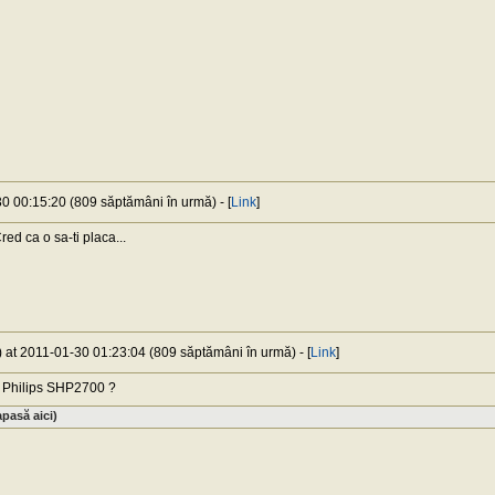
30 00:15:20 (809 săptămâni în urmă) - [
Link
]
red ca o sa-ti placa...
) at 2011-01-30 01:23:04 (809 săptămâni în urmă) - [
Link
]
e Philips SHP2700 ?
pasă aici)