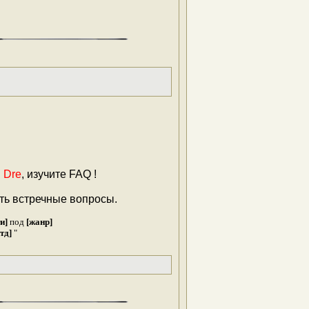
. Dre
, изучите FAQ !
ть встречные вопросы.
и]
под
[жанр]
тд]
"