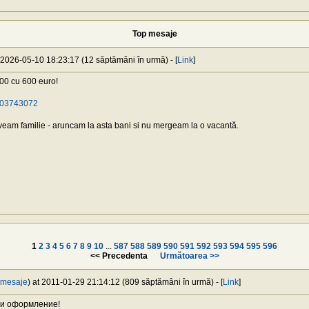
Top mesaje
t 2026-05-10 18:23:17 (12 săptămâni în urmă) - [
Link
]
00 cu 600 euro!
/103743072
veam familie - aruncam la asta bani si nu mergeam la o vacantă.
1
2
3
4
5
6
7
8
9
10
...
587
588
589
590
591
592
593
594
595
596
<< Precedenta
Următoarea >>
 mesaje
) at 2011-01-29 21:14:12 (809 săptămâni în urmă) - [
Link
]
 и оформление!