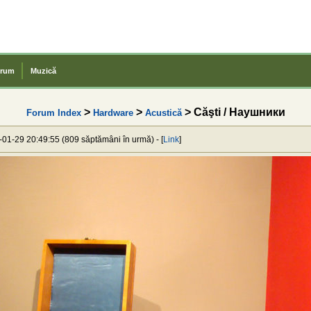
rum
Muzică
>
>
> Căşti / Наушники
Forum Index
Hardware
Acustică
1-01-29 20:49:55 (809 săptămâni în urmă) - [
Link
]