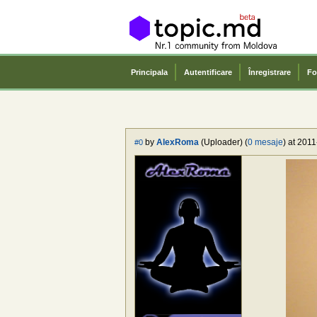
Principala
Autentificare
Înregistrare
Fo
by
AlexRoma
(Uploader) (
0 mesaje
) at 201
#0