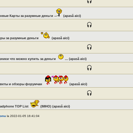
овые Карты за разумные деньги
(apasă aici)
ры за разумные деньги
(apasă aici)
ники что можно купить за деньги
… (apasă aici)
оветы и обзоры форумчан
(apasă aici)
adphone TOP List
(IMHO) (apasă aici)
Roma
la 2022-01-05 16:41:04