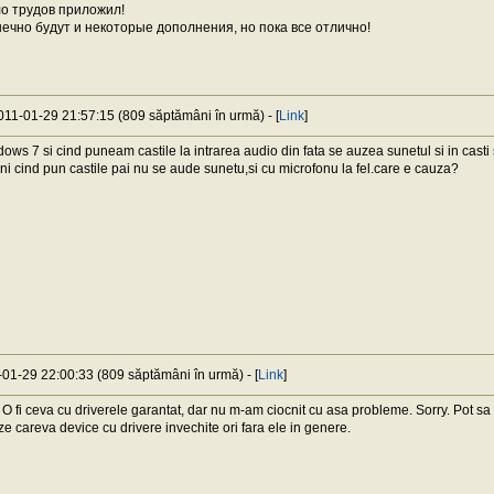
ло трудов приложил!
ечно будут и некоторые дополнения, но пока все отлично!
2011-01-29 21:57:15 (809 săptămâni în urmă) - [
Link
]
ws 7 si cind puneam castile la intrarea audio din fata se auzea sunetul si in casti 
i cind pun castile pai nu se aude sunetu,si cu microfonu la fel.care e cauza?
-01-29 22:00:33 (809 săptămâni în urmă) - [
Link
]
 O fi ceva cu driverele garantat, dar nu m-am ciocnit cu asa probleme. Sorry. Pot sa
ze careva device cu drivere invechite ori fara ele in genere.